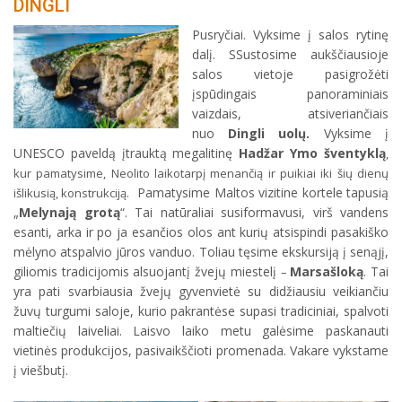
DINGLI
Pusryčiai. Vyksime į salos rytinę
dalį. SSustosime aukščiausioje
salos vietoje pasigrožėti
įspūdingais panoraminiais
vaizdais, atsiveriančiais
nuo
Dingli uolų.
Vyksime į
UNESCO paveldą įtrauktą megalitinę
Hadžar Ymo šventyklą
,
kur pamatysime, Neolito laikotarpį menančią ir puikiai iki šių dienų
Pamatysime Maltos vizitine kortele tapusią
išlikusią, konstrukciją.
„
Melynają grotą
“. Tai natūraliai susiformavusi, virš vandens
esanti, arka ir po ja esančios olos ant kurių atsispindi pasakiško
mėlyno atspalvio jūros vanduo. Toliau tęsime ekskursiją į senąjį,
giliomis tradicijomis alsuojantį žvejų miestelį
Marsašloką
. Tai
–
yra pati svarbiausia žvejų gyvenvietė su didžiausiu veikiančiu
žuvų turgumi saloje, kurio pakrantėse supasi tradiciniai, spalvoti
maltiečių laiveliai. Laisvo laiko metu galėsime paskanauti
vietinės produkcijos, pasivaikščioti promenada. Vakare vykstame
į viešbutį.