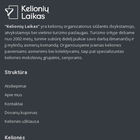
“Kelionių Laikas”
yra kelionių organizatorius siūlantis išvykstamojo,
atvykstamojo bei vietinio turizmo paslaugas. Turizmo srityje dirbame
nuo 2002 metų, turime subūrę didelį puikiai savo darbą išmanančių ir
jį mylinčių asmenų komandą. Organizuojame įvairias keliones
pavieniams asmenims bei kolektyvams, taip pat specializuotas
keliones moksleivių grupėms, senjorams.
Struktūra
Atsiliepimai
Apie mus
Kontaktai
Dovanų kuponas
Kelionės užklausa
Kelionės