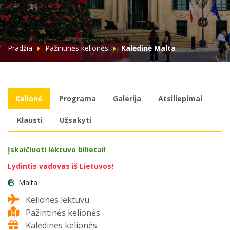
Pradžia
Pažintinės kelionės
Kalėdinė Malta
Kelionė
Programa
Galerija
Atsiliepimai
Klausti
Užsakyti
Įskaičiuoti lėktuvo bilietai!
Lydintis vadovas iš Lietuvos!
Malta
Kelionės lėktuvu
Pažintinės kelionės
Kalėdinės kelionės