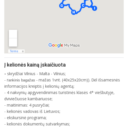
Į kelionės kainą įskaičiuota
-
skrydžiai Vilnius - Malta - Vilnius;
- r
mažas 1vnt. (40x25x20cm)).
ėl išsamesnės
ankinis bagažas -
D
informacijos kreiptis į kelionių agentą;
- 4 nakvynių apgyvendinimas turistinės klasės 4* viešbutyje,
dviviečiuose kambariuose;
- maitinimas: 4 pusryčiai;
- kelionės vadovas iš Lietuvos;
- ekskursinė programa;
- kelionės dokumentų sutvarkymas;