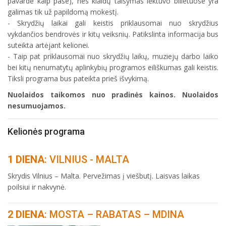
pavardė kaip pase), nes klaidų taisymas lėktuvo bilietuose yra
galimas tik už papildomą mokestį.
- Skrydžių laikai gali keistis priklausomai nuo skrydžius
vykdančios bendrovės ir kitų veiksnių. Patikslinta informacija bus
suteikta artėjant kelionei.
- Taip pat priklausomai nuo skrydžių laikų, muziejų darbo laiko
bei kitų nenumatytų aplinkybių programos eiliškumas gali keistis.
Tiksli programa bus pateikta prieš išvykimą.
Nuolaidos taikomos nuo pradinės kainos. Nuolaidos
nesumuojamos.
Kelionės programa
1 DIENA
: VILNIUS - MALTA
Skrydis Vilnius – Malta. Pervežimas į viešbutį. Laisvas laikas
poilsiui ir nakvynė.
2 DIENA
: MOSTA – RABATAS – MDINA