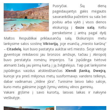
Pusryčiai. Šią dieną
pageidaujantys galės mėgautis
savarankiška pažintimi su sala bei
poilsiu arba vykti į visos dienos
ekskursiją į
Gozo salą
. Keltu
persikelsime į antrą pagal dydį
Maltos Respublikai priklausančią salą. Ekskursijos metu
lankysime salos sostinę
Viktoriją
, joje esančią „miesto karūną“
–
Citadelę
, kuri buvo pastatyta aukštai virš miesto. Šioje vietoje
gyventojai rinkdavosi jau bronzos amžiuje, tačiau į Akropolį
buvo perstatyta romėnų imperijos. Tai įspūdinga tvirtovė
atimanti žadą jau pirmą kartą į ją žvilgtelėjus. Taip pat lankysime
įspūdingus vaizdus atskleidžiančias
Xlendi įlanką
,
Dwejrą
,
kurioje yra prieš milijonus metų susiformavęs vandens telkinys,
dabar vadinamas „Vidine jūra“. Turėsime laisvo laiko saloje,
kurio metu galėsime įsigyti žymių vietinių vilnos gaminių.
Vakare grįšime į savo kurortą, laisvas laikas ir nakvynė
viešbutyje.