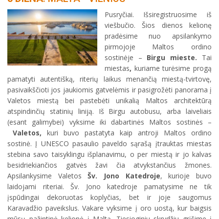
Pusryčiai. Išsiregistruosime iš
viešbučio. Šios dienos kelionę
pradėsime nuo apsilankymo
pirmojoje Maltos ordino
sostinėje –
Birgu mieste.
Tai
miestas
,
kuriame turėsime progą
pamatyti autentišką, riterių laikus menančią miestą-tvirtovę,
pasivaikščioti jos jaukiomis gatvelėmis ir pasigrožėti panorama į
Valetos miestą bei pastebėti unikalią Maltos architektūrą
atspindinčių statinių liniją. Iš Birgu autobusu, arba laiveliais
(esant galimybei) vyksime iki dabartinės Maltos sostinės –
Valetos,
kuri buvo pastatyta kaip antroji Maltos ordino
sostinė. Į UNESCO pasaulio paveldo sąrašą įtrauktas miestas
stebina savo taisyklingu išplanavimu, o per miestą ir jo kalvas
besidriekiančios gatvės žavi čia atvykstančius žmones.
Apsilankysime Valetos
Šv. Jono Katedroje
, kurioje buvo
laidojami riteriai. Šv. Jono katedroje pamatysime ne tik
įspūdingai dekoruotas koplyčias, bet ir joje saugomus
Karavadžio paveikslus. Vakare vyksime į oro uostą, kur baigsis
mūsų pažintinė kelionė į Maltą. Tiesioginiu skrydžiu grįšime į