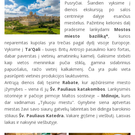
Pusryčiai. Šiandien vyksime į
dienos ekskursiją po salos
centrinėje dalyje esančius
miestelius. Pažintinę kelionės dalį
pradėsime lankydami
Mostos
miesto
baziliką*
, kurios
neparemtas kupolas yra trečias pagal dydį visoje Europoje.
Vyksime į
Ta'Qali
uvęs Britų Antrojo pasaulinio karo fortas,
– b
dabar paverstas į vietinių amatininkų kaimelį. Galėsime stebėti
kaip vietos menininkai pučia stiklą, gamina sidabrinius
papuošalus, raižo vietinį kalkakmenį. Čia yra puiki vieta
pasirūpinti vietinės produkcijos lauktuvėmis.
Antrąją dienos dalį tęsime
Rabate
, kur apžiūrėsime miesto
įžymybes – viena iš jų
Šv. Pauliaus katakombos
. Lankysimės
istorinėje ir pačioje pirmoje Maltos sostinėje –
Mdinoje,
kuris
dar vadinamas
„Tyliuoju miestu". Gynybine siena aptvertas
miestas žavi savo siaurų gatvelių labirintais bei didinga barokinio
stiliaus
Šv. Pauliaus Katedra.
Vakare grįšime į viešbutį. Laisvas
laikas ir nakvynė viešbutyje.