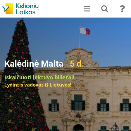
Kalėdinė Malta
5 d.
Įskaičiuoti lėktuvo bilietai!
Lydintis vadovas iš Lietuvos!