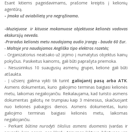
Esant kitiems pageidavimams, prašome kreiptis į kelionių
agentūrą.
-
Įmoka už aviabilietą yra negrąžinama
.
-
Muziejuose ir kituose mokamuose objektuose kelionės vadovas
ekskursijų neveda.
-
Praradus kelionės metu naudojamą audio įrangą - bauda 60 Eur.
- Maltoje yra naudojamos Angliško tipo elektros rozetės;
- Organizatorius neatsako už įėjimo į numatytus objektus kainų
pokyčius. Pasikeitus kainoms, gali būti paprašyta priemoka.
- Nesusirinkus 10 suaugusių asmenų grupei, kelionė gali būti
atšaukta.
- Į užsienį galima vykti tik turint
galiojantį pasą arba ATK
.
Asmens dokumentas, kurio galiojimo terminas baigiasi kelionės
metu, laikomas negaliojančiu. Reikalaujama, kad turisto asmens
dokumentas galiotų ne trumpiau kaip 3 mėnesius, skaičiuojant
nuo kelionės pabaigos dienos. Asmens dokumentas, kurio
galiojimo terminas baigiasi kelionės metu, laikomas
negaliojančiu.
- Perkant
būtina nurodyti tikslius asmens duomenis
(vardas ir