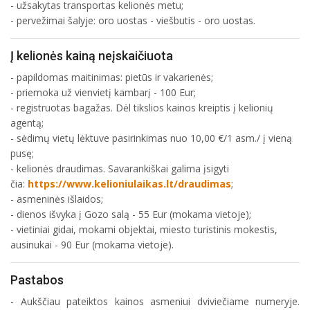
- užsakytas transportas kelionės metu;
- pervežimai šalyje: oro uostas - viešbutis - oro uostas.
Į kelionės kainą neįskaičiuota
- papildomas maitinimas: pietūs ir vakarienės;
- priemoka už vienvietį kambarį - 100 Eur;
- registruotas bagažas. Dėl tikslios kainos kreiptis į kelionių
agentą;
- sėdimų vietų lėktuve pasirinkimas nuo 10,00 €/1 asm./ į vieną
pusę;
- kelionės draudimas. Savarankiškai galima įsigyti
čia:
https://www.kelioniulaikas.lt/draudimas
;
- asmeninės išlaidos;
- dienos išvyka į Gozo salą - 55 Eur (mokama vietoje);
- vietiniai gidai, mokami objektai, miesto turistinis mokestis,
ausinukai - 90 Eur (mokama vietoje).
Pastabos
- Aukščiau pateiktos kainos asmeniui dviviečiame numeryje.