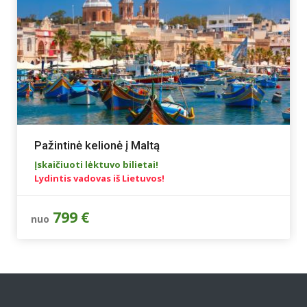
Pažintinė kelionė į Maltą
Įskaičiuoti lėktuvo bilietai!
Lydintis vadovas iš Lietuvos!
799 €
nuo