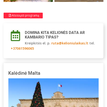
Atsisiųsti programą
DOMINA KITA KELIONĖS DATA AR
KAMBARIO TIPAS?
Kreipkitės el. p.
ruta@kelioniulaikas.lt
tel.
+37061596065
Kalėdinė Malta