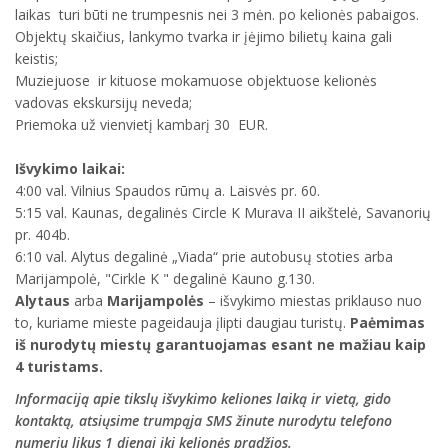
laikas turi būti ne trumpesnis nei 3 mėn. po kelionės pabaigos.
Objektų skaičius, lankymo tvarka ir įėjimo bilietų kaina gali
keistis;
Muziejuose ir kituose mokamuose objektuose kelionės
vadovas ekskursijų neveda;
Priemoka už vienvietį kambarį 30 EUR.
Išvykimo laikai:
4:00 val. Vilnius Spaudos rūmų a. Laisvės pr. 60.
5:15 val. Kaunas, degalinės Circle K Murava II aikštelė, Savanorių
pr. 404b.
6:10 val. Alytus degalinė „Viada“ prie autobusų stoties arba
Marijampolė, "Cirkle K " degalinė Kauno g.130.
Alytaus
arba
Marijampolės
– išvykimo miestas priklauso nuo
to, kuriame mieste pageidauja įlipti daugiau turistų.
Paėmimas
iš nurodytų miestų garantuojamas esant ne mažiau kaip
4 turistams.
Informaciją apie tikslų išvykimo keliones laiką ir vietą, gido
kontaktą, atsiųsime trumpąja SMS žinute nurodytu telefono
numeriu likus 1 dienai iki kelionės pradžios.