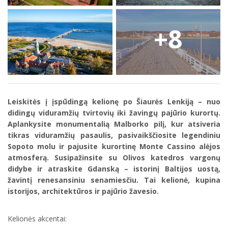
+8
Leiskitės į įspūdingą kelionę po Šiaurės Lenkiją – nuo
didingų viduramžių tvirtovių iki žavingų pajūrio kurortų.
Aplankysite monumentalią Malborko pilį, kur atsiveria
tikras viduramžių pasaulis, pasivaikščiosite legendiniu
Sopoto molu ir pajusite kurortinę Monte Cassino alėjos
atmosferą. Susipažinsite su Olivos katedros vargonų
didybe ir atraskite Gdanską – istorinį Baltijos uostą,
žavintį renesansiniu senamiesčiu. Tai kelionė, kupina
istorijos, architektūros ir pajūrio žavesio.
Kelionės akcentai: