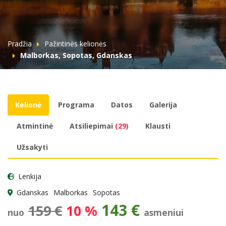
Pradžia
Pažintinės kelionės
Malborkas, Sopotas, Gdanskas
Kelionė
Programa
Datos
Galerija
Atmintinė
Atsiliepimai
(29)
Klausti
Užsakyti
Lenkija
Gdanskas
Malborkas
Sopotas
143 €
159 €
10 %
nuo
asmeniui