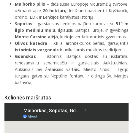
Malborko pilis
– didžiausia Europoje viduramžių tvirtovė,
užimanti apie
20 hektarų
, leidžianti pasinerti į Kryžiuočių
ordino, LDK ir Lenkijos karalystės istoriją.
Sopotas
– garsiausias Lenkijos pajūrio kurortas su
511 m
ilgio mediniu molu
, ilgiausiu Baltijos jūroje, ir gyvybinga
Monte Cassino alėja
, kurioje verda kurortinis gyvenimas.
Olivos katedra
– XII a. architektūros perlas, garsėjantis
istoriniais vargonais
ir unikaliomis muzikos tradicijomis.
Gdanskas
– istorinis Baltijos uostas su išskirtiniu
renesansiniu senamiesčiu ir garsiaisiais Aukštutiniais,
Auksiniais bei Žaliaisiais vartais. Miesto širdis – Ilgojo
turgaus gatvė su Neptūno fontanu ir didinga Šv. Marijos
bažnyčia,
Kelionės maršrutas