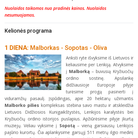
Nuolaidos taikomos nuo pradinės kainos. Nuolaidos
nesumuojamos.
Kelionės programa
1 DIENA
: Malborkas - Sopotas - Oliva
Anksti ryte išvyksime iš Lietuvos ir
keliausime per Lenkiją. Atvyksime
į
Malborką
– buvusią Kryžiuočių
ordino sostinę. Apsilankę
didžiausioje Europoje pilyje
turėsime progą pasinerti į
viduramžių pasaulį. Įspūdingas, apie 20 hektarų užimantis
Malborko pilies
kompleksas stebina savo mastu ir atskleidžia
Lietuvos Didžiosios Kunigaikštystės, Lenkijos karalystės bei
Kryžiuočių ordino istorijos puslapius. Apžiūrėsime pilyje įkurtą
muziejų. Vėliau vyksime į
Sopotą
– vieną garsiausių Lenkijos
pajūrio kurortų. Čia aplankysime garsųjį 511 metrų ilgio medinį