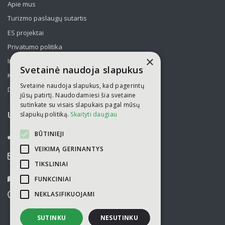
Apie mus
Turizmo paslaugų sutartis
ES projektai
Privatumo politika
×
Informavimas apie asmens duomenų tvarkymą
Svetainė naudoja slapukus
Kelionės kolektyvams po Lietuvą
Svetainė naudoja slapukus, kad pagerintų
Draudimas
jūsų patirtį. Naudodamiesi šia svetaine
sutinkate su visais slapukais pagal mūsų
slapukų politiką.
Skaityti daugiau
UAB „Kelionių laikas“
BŪTINIEJI
052751446
VEIKIMĄ GERINANTYS
info@kelioniulaikas.lt
TIKSLINIAI
Kalvarijų g. 14, LT 09309 Vilnius
FUNKCINIAI
NEKLASIFIKUOJAMI
I-V
9.00 - 18.00
VI-VII
nedirbame
SUTINKU
NESUTINKU