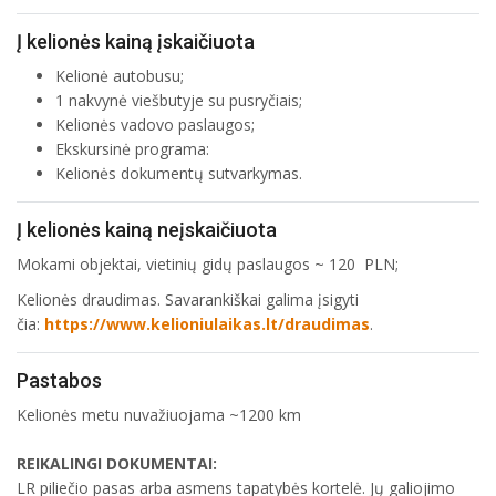
Į kelionės kainą įskaičiuota
Kelionė autobusu;
1 nakvynė viešbutyje su pusryčiais;
Kelionės vadovo paslaugos;
Ekskursinė programa:
Kelionės dokumentų sutvarkymas.
Į kelionės kainą neįskaičiuota
Mokami objektai, vietinių gidų paslaugos ~ 120 PLN;
Kelionės draudimas. Savarankiškai galima įsigyti
čia:
https://www.kelioniulaikas.lt/draudimas
.
Pastabos
Kelionės metu nuvažiuojama ~1200 km
REIKALINGI DOKUMENTAI:
LR piliečio pasas arba asmens tapatybės kortelė. Jų galiojimo