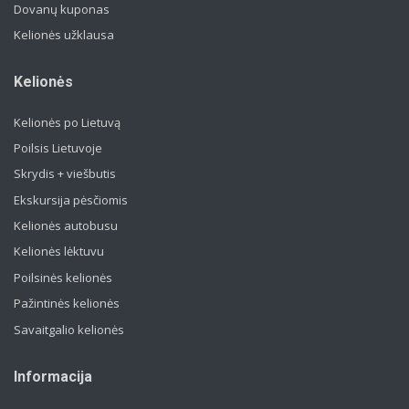
Dovanų kuponas
Kelionės užklausa
Kelionės
Kelionės po Lietuvą
Poilsis Lietuvoje
Skrydis + viešbutis
Ekskursija pėsčiomis
Kelionės autobusu
Kelionės lėktuvu
Poilsinės kelionės
Pažintinės kelionės
Savaitgalio kelionės
Informacija