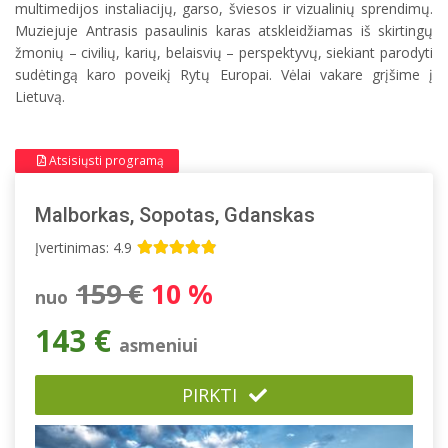
multimedijos instaliacijų, garso, šviesos ir vizualinių sprendimų.
Muziejuje Antrasis pasaulinis karas atskleidžiamas iš skirtingų
žmonių – civilių, karių, belaisvių – perspektyvų, siekiant parodyti
sudėtingą karo poveikį Rytų Europai. Vėlai vakare grįšime į
Lietuvą.
Atsisiųsti programą
Malborkas, Sopotas, Gdanskas
Įvertinimas: 4.9
159 €
10 %
nuo
143 €
asmeniui
PIRKTI