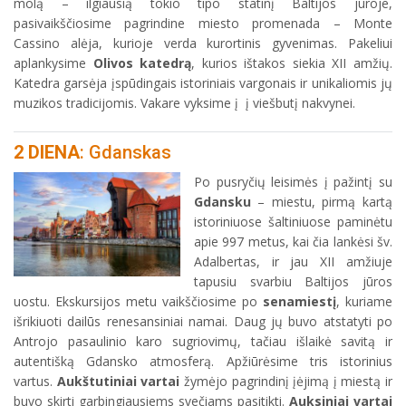
molą – ilgiausią tokio tipo statinį Baltijos jūroje,
pasivaikščiosime pagrindine miesto promenada – Monte
Cassino alėja, kurioje verda kurortinis gyvenimas. Pakeliui
aplankysime
Olivos katedrą
, kurios ištakos siekia XII amžių.
Katedra garsėja įspūdingais istoriniais vargonais ir unikaliomis jų
muzikos tradicijomis. Vakare vyksime į į viešbutį nakvynei.
2 DIENA
: Gdanskas
Po pusryčių leisimės į pažintį su
Gdansku
– miestu, pirmą kartą
istoriniuose šaltiniuose paminėtu
apie 997 metus, kai čia lankėsi šv.
Adalbertas, ir jau XII amžiuje
tapusiu svarbiu Baltijos jūros
uostu. Ekskursijos metu vaikščiosime po
senamiestį
, kuriame
išrikiuoti dailūs renesansiniai namai. Daug jų buvo atstatyti po
Antrojo pasaulinio karo sugriovimų, tačiau išlaikė savitą ir
autentišką Gdansko atmosferą. Apžiūrėsime tris istorinius
vartus.
Aukštutiniai vartai
žymėjo pagrindinį įėjimą į miestą ir
buvo skirti garbingiausiems svečiams pasitikti.
Auksiniai vartai