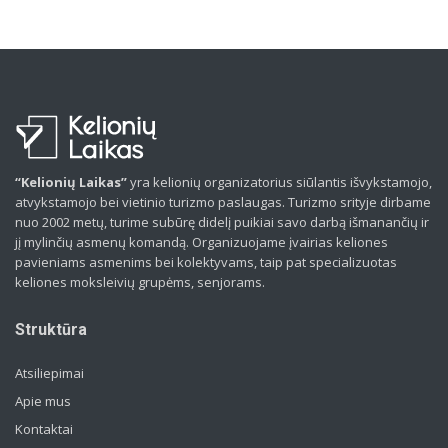
“Kelionių Laikas”
yra kelionių organizatorius siūlantis išvykstamojo,
atvykstamojo bei vietinio turizmo paslaugas. Turizmo srityje dirbame
nuo 2002 metų, turime subūrę didelį puikiai savo darbą išmanančių ir
jį mylinčių asmenų komandą. Organizuojame įvairias keliones
pavieniams asmenims bei kolektyvams, taip pat specializuotas
keliones moksleivių grupėms, senjorams.
Struktūra
Atsiliepimai
Apie mus
Kontaktai