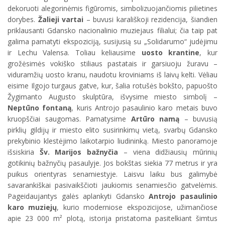
dekoruoti alegorinėmis figūromis, simbolizuojančiomis pilietines
dorybes.
Žalieji vartai
– buvusi karališkoji rezidencija, šiandien
priklausanti Gdansko nacionalinio muziejaus filialui; čia taip pat
galima pamatyti ekspoziciją, susijusią su „Solidarumo“ judėjimu
ir Lechu Valensa. Toliau keliausime
uosto krantine
, kur
grožėsimės vokiško stiliaus pastatais ir garsiuoju žuravu –
viduramžių uosto kranu, naudotu kroviniams iš laivų kelti. Vėliau
eisime Ilgojo turgaus gatve, kur, šalia rotušės bokšto, papuošto
Žygimanto Augusto skulptūra, išvysime miesto simbolį –
Neptūno fontaną
, kuris Antrojo pasaulinio karo metais buvo
kruopščiai saugomas. Pamatysime
Artūro namą
– buvusią
pirklių gildijų ir miesto elito susirinkimų vietą, svarbų Gdansko
prekybinio klestėjimo laikotarpio liudininką. Miesto panoramoje
išsiskiria
Šv. Marijos bažnyčia
– viena didžiausių mūrinių
gotikinių bažnyčių pasaulyje. Jos bokštas siekia 77 metrus ir yra
puikus orientyras senamiestyje. Laisvu laiku bus galimybė
savarankiškai pasivaikščioti jaukiomis senamiesčio gatvelėmis.
Pageidaujantys galės aplankyti Gdansko
Antrojo pasaulinio
karo muziejų
, kurio moderniose ekspozicijose, užimančiose
apie 23 000 m² plotą, istorija pristatoma pasitelkiant šimtus