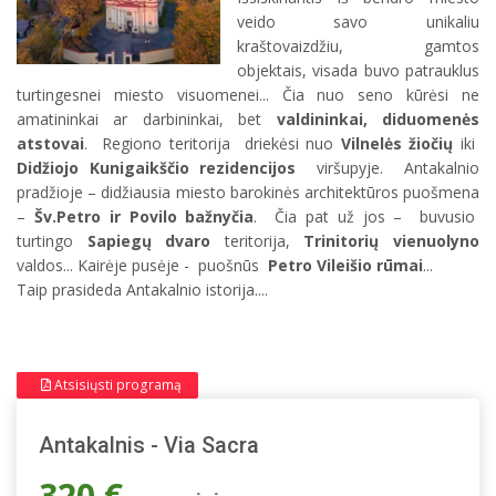
veido savo unikaliu
kraštovaizdžiu, gamtos
objektais, visada buvo patrauklus
turtingesnei miesto visuomenei... Čia nuo seno kūrėsi ne
amatininkai ar darbininkai, bet
valdininkai, diduomenės
atstovai
. Regiono teritorija driekėsi nuo
Vilnelės žiočių
iki
Didžiojo Kunigaikščio rezidencijos
viršupyje. Antakalnio
pradžioje – didžiausia miesto barokinės architektūros puošmena
–
Šv.Petro ir Povilo bažnyčia
. Čia pat už jos – buvusio
turtingo
Sapiegų dvaro
teritorija,
Trinitorių vienuolyno
valdos... Kairėje pusėje - puošnūs
Petro Vileišio rūmai
...
Taip prasideda Antakalnio istorija....
Atsisiųsti programą
Antakalnis - Via Sacra
320 €