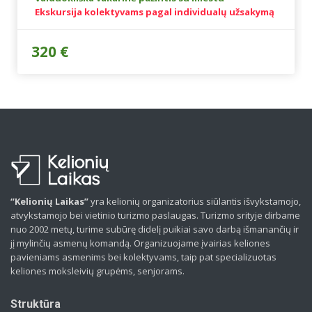
Ekskursija kolektyvams pagal individualų užsakymą
320 €
“Kelionių Laikas”
yra kelionių organizatorius siūlantis išvykstamojo,
atvykstamojo bei vietinio turizmo paslaugas. Turizmo srityje dirbame
nuo 2002 metų, turime subūrę didelį puikiai savo darbą išmanančių ir
jį mylinčių asmenų komandą. Organizuojame įvairias keliones
pavieniams asmenims bei kolektyvams, taip pat specializuotas
keliones moksleivių grupėms, senjorams.
Struktūra