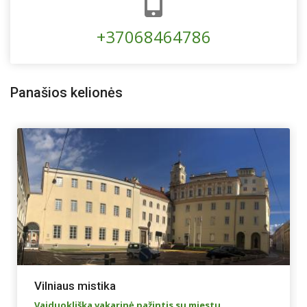
+37068464786
Panašios kelionės
Vilniaus mistika
Vaiduokliška vakarinė pažintis su miestu