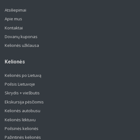
Atsiliepimai
Apie mus
Kontaktai
Dovanų kuponas
Kelionės užklausa
Kelionės
Kelionės po Lietuvą
Poilsis Lietuvoje
Skrydis + viešbutis
Ekskursija pėsčiomis
Kelionės autobusu
Kelionės lėktuvu
Poilsinės kelionės
Pažintinės kelionės