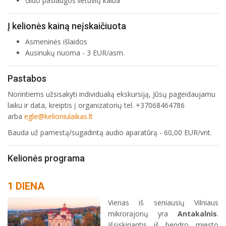
Gido paslaugos lietuvių kalba
Į kelionės kainą neįskaičiuota
Asmeninės išlaidos
Ausinukų nuoma - 3 EUR/asm.
Pastabos
Norintiems užsisakyti individualią ekskursiją, Jūsų pageidaujamu
laiku ir data, kreiptis į organizatorių tel. +37068464786
arba
egle@kelioniulaikas.lt
Bauda už pamestą/sugadintą audio aparatūrą - 60,00 EUR/vnt.
Kelionės programa
1 DIENA
Vienas iš seniausių Vilniaus
mikrorajonų yra
Antakalnis
.
Išsiskiriantis iš bendro miesto