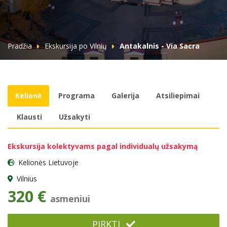
Pradžia
Ekskursija po Vilnių
Antakalnis - Via Sacra
Kelionė
Programa
Galerija
Atsiliepimai
Klausti
Užsakyti
Ekskursija kolektyvams pagal individualų užsakymą
Kelionės Lietuvoje
Vilnius
320 €
asmeniui
PIRKTI