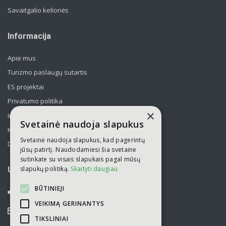
Savaitgalio kelionės
Informacija
Apie mus
Turizmo paslaugų sutartis
ES projektai
Privatumo politika
×
Informavimas apie asmens duomenų tvarkymą
Svetainė naudoja slapukus
Kelionės kolektyvams po Lietuvą
Svetainė naudoja slapukus, kad pagerintų
Draudimas
jūsų patirtį. Naudodamiesi šia svetaine
sutinkate su visais slapukais pagal mūsų
slapukų politiką.
Skaityti daugiau
UAB „Kelionių laikas“
BŪTINIEJI
052751446
VEIKIMĄ GERINANTYS
info@kelioniulaikas.lt
TIKSLINIAI