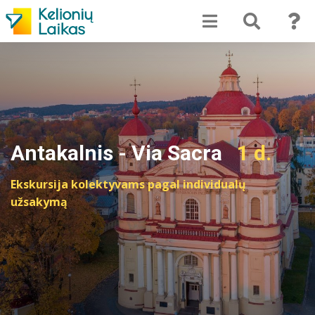
Antakalnis - Via Sacra
1 d.
Ekskursija kolektyvams pagal individualų
užsakymą