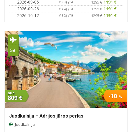
2026-09-05
vietų yra
1191 €
1295 €
2026-09-26
vietų yra
1191 €
1295 €
2026-10-17
vietų yra
1191 €
1295 €
5
d.
nuo
-10
809 €
%
Juodkalnija – Adrijos jūros perlas
Juodkalnija