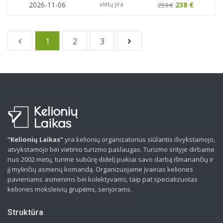
2026-11-06
vietų yra
238 €
259 €
1
2
3
“Kelionių Laikas”
yra kelionių organizatorius siūlantis išvykstamojo,
atvykstamojo bei vietinio turizmo paslaugas. Turizmo srityje dirbame
nuo 2002 metų, turime subūrę didelį puikiai savo darbą išmanančių ir
jį mylinčių asmenų komandą. Organizuojame įvairias keliones
pavieniams asmenims bei kolektyvams, taip pat specializuotas
keliones moksleivių grupėms, senjorams.
Struktūra