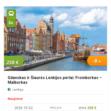
3
d.
-8
238 €
%
Gdanskas ir Šiaurės Lenkijos perlai: Fromborkas –
Malborkas
Lenkija
Naujiena!
2026-10-02
vietų yra
238 €
259 €