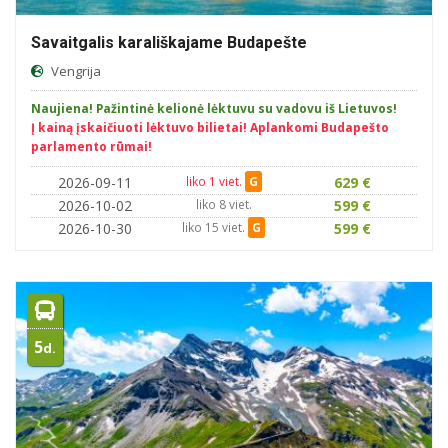
Savaitgalis karališkajame Budapešte
Vengrija
Naujiena! Pažintinė kelionė lėktuvu su vadovu iš Lietuvos!
Į kainą įskaičiuoti lėktuvo bilietai! Aplankomi Budapešto
parlamento rūmai!
2026-09-11
liko 1 viet.
G
629 €
2026-10-02
liko 8 viet.
599 €
2026-10-30
liko 15 viet.
G
599 €
5
d.