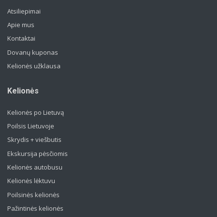
Atsiliepimai
Apie mus
Kontaktai
Dovanų kuponas
Kelionės užklausa
Kelionės
Kelionės po Lietuvą
Poilsis Lietuvoje
Skrydis + viešbutis
Ekskursija pėsčiomis
Kelionės autobusu
Kelionės lėktuvu
Poilsinės kelionės
Pažintinės kelionės