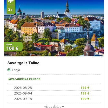
3
d.
nuo
169 €
Savaitgalis Taline
Estija
Savarankiška kelionė
2026-08-28
199 €
2026-09-04
199 €
2026-09-18
199 €
visos datos