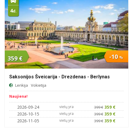
4
d.
-10
359 €
%
Saksonijos Šveicarija - Drezdenas - Berlynas
Lenkija
Vokietija
Naujiena!
2026-09-24
vietų yra
359 €
399 €
2026-10-15
vietų yra
359 €
399 €
2026-11-05
vietų yra
359 €
399 €