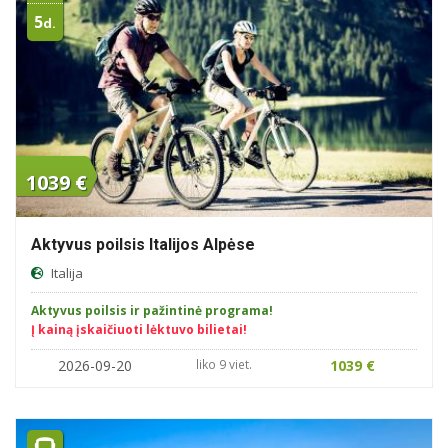
5
d.
1039 €
Aktyvus poilsis Italijos Alpėse
Italija
Aktyvus poilsis ir pažintinė programa!
Į kainą įskaičiuoti lėktuvo bilietai!
2026-09-20
liko 9 viet.
1039 €