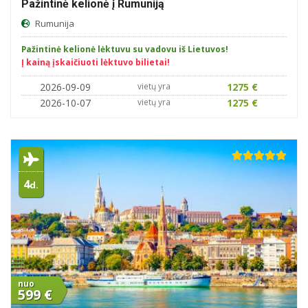
Pažintinė kelionė į Rumuniją
Rumunija
Pažintinė kelionė lėktuvu su vadovu iš Lietuvos!
Į kainą įskaičiuoti lėktuvo bilietai!
2026-09-09
vietų yra
1275 €
2026-10-07
vietų yra
1275 €
4
d.
nuo
599 €