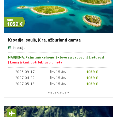
nuo
1059 €
Kroatija: saulė, jūra, užburianti gamta
Kroatija
NAUJIENA. Pažintinė kelionė lėktuvu su vadovu iš Lietuvos!
Į kainą įskaičiuoti lėktuvo bilietai!
2026-09-17
liko 16 viet.
1059 €
2027-04-22
liko 16 viet.
1059 €
2027-05-13
liko 16 viet.
1059 €
visos datos