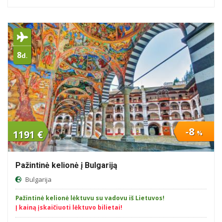
8
d.
-8
1191 €
%
Pažintinė kelionė į Bulgariją
Bulgarija
Pažintinė kelionė lėktuvu su vadovu iš Lietuvos!
Į kainą įskaičiuoti lėktuvo bilietai!