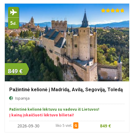
5
d.
849 €
Pažintinė kelionė į Madridą, Avilą, Segoviją, Toledą
Ispanija
Pažintinė kelionė lėktuvu su vadovu iš Lietuvos!
Į kainą įskaičiuoti lėktuvo bilietai!
2026-09-30
liko 5 viet.
G
849 €