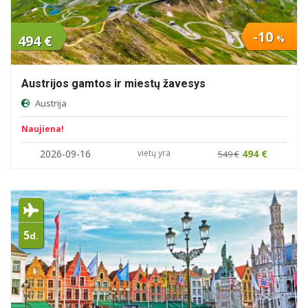
-10
494 €
%
Austrijos gamtos ir miestų žavesys
Austrija
Naujiena!
2026-09-16
vietų yra
494 €
549 €
5
d.