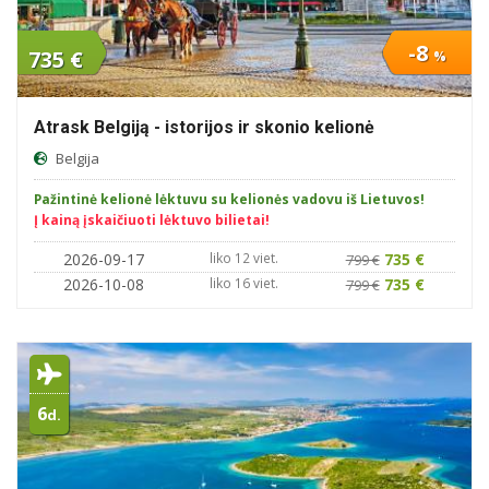
-8
735 €
%
Atrask Belgiją - istorijos ir skonio kelionė
Belgija
Pažintinė kelionė lėktuvu su kelionės vadovu iš Lietuvos!
Į kainą įskaičiuoti lėktuvo bilietai!
2026-09-17
liko 12 viet.
735 €
799 €
2026-10-08
liko 16 viet.
735 €
799 €
6
d.