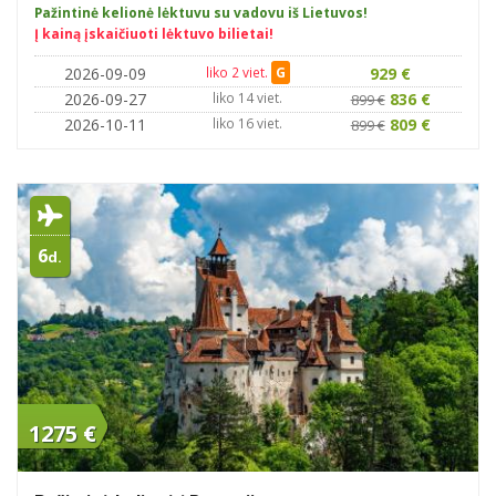
Pažintinė kelionė lėktuvu su vadovu iš Lietuvos!
Į kainą įskaičiuoti lėktuvo bilietai!
2026-09-09
liko 2 viet.
G
929 €
2026-09-27
liko 14 viet.
836 €
899 €
2026-10-11
liko 16 viet.
809 €
899 €
6
d.
1275 €