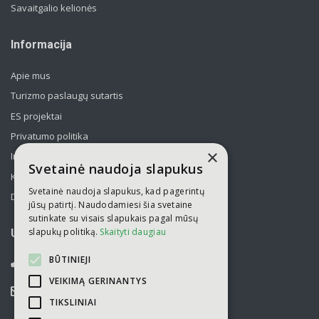
Savaitgalio kelionės
Informacija
Apie mus
Turizmo paslaugų sutartis
ES projektai
Privatumo politika
×
Informavimas apie asmens duomenų tvarkymą
Svetainė naudoja slapukus
Kelionės kolektyvams po Lietuvą
Svetainė naudoja slapukus, kad pagerintų
Draudimas
jūsų patirtį. Naudodamiesi šia svetaine
sutinkate su visais slapukais pagal mūsų
slapukų politiką.
Skaityti daugiau
UAB „Kelionių laikas“
BŪTINIEJI
052751446
VEIKIMĄ GERINANTYS
info@kelioniulaikas.lt
TIKSLINIAI