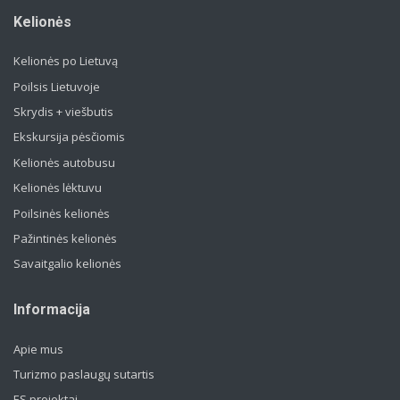
Kelionės
Kelionės po Lietuvą
Poilsis Lietuvoje
Skrydis + viešbutis
Ekskursija pėsčiomis
Kelionės autobusu
Kelionės lėktuvu
Poilsinės kelionės
Pažintinės kelionės
Savaitgalio kelionės
Informacija
Apie mus
Turizmo paslaugų sutartis
ES projektai