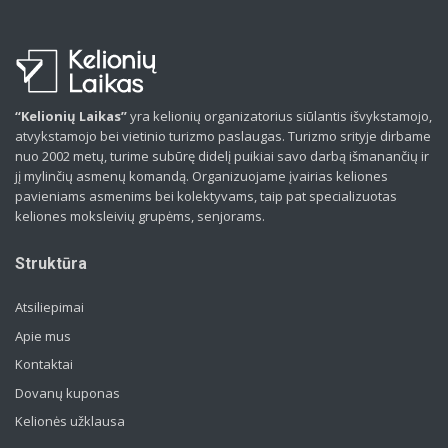
“Kelionių Laikas”
yra kelionių organizatorius siūlantis išvykstamojo,
atvykstamojo bei vietinio turizmo paslaugas. Turizmo srityje dirbame
nuo 2002 metų, turime subūrę didelį puikiai savo darbą išmanančių ir
jį mylinčių asmenų komandą. Organizuojame įvairias keliones
pavieniams asmenims bei kolektyvams, taip pat specializuotas
keliones moksleivių grupėms, senjorams.
Struktūra
Atsiliepimai
Apie mus
Kontaktai
Dovanų kuponas
Kelionės užklausa