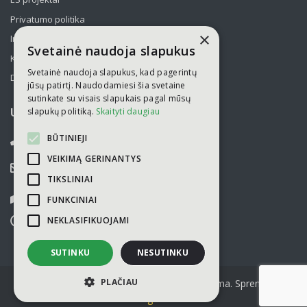
Privatumo politika
×
Informavimas apie asmens duomenų tvarkymą
Svetainė naudoja slapukus
Kelionės kolektyvams po Lietuvą
Svetainė naudoja slapukus, kad pagerintų
Draudimas
jūsų patirtį. Naudodamiesi šia svetaine
sutinkate su visais slapukais pagal mūsų
slapukų politiką.
Skaityti daugiau
UAB „Kelionių laikas“
BŪTINIEJI
052751446
VEIKIMĄ GERINANTYS
info@kelioniulaikas.lt
TIKSLINIAI
Kalvarijų g. 14, LT 09309 Vilnius
FUNKCINIAI
NEKLASIFIKUOJAMI
I-V
9.00 - 18.00
VI-VII
nedirbame
SUTINKU
NESUTINKU
PLAČIAU
© 2026 Kopijuoti turinį be sutikimo draudžiama. Sprendimas
digis.lt