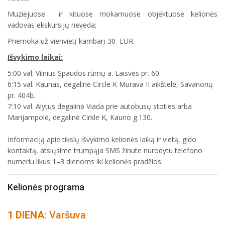
Muziejuose ir kituose mokamuose objektuose kelionės
vadovas ekskursijų neveda;
Priemoka už vienvietį kambarį 30 EUR.
Išvykimo laikai:
5:00 val. Vilnius Spaudos rūmų a. Laisvės pr. 60.
6:15 val. Kaunas, degalinė Circle K Murava II aikštelė, Savanorių
pr. 404b.
7:10 val. Alytus degalinė Viada prie autobusų stoties arba
Marijampolė, degalinė Cirkle K, Kauno g.130.
Informaciją apie tikslų išvykimo kelionės laiką ir vietą, gido
kontaktą, atsiųsime trumpąja SMS žinute nurodytu telefono
numeriu likus 1–3 dienoms iki kelionės pradžios.
Kelionės programa
1 DIENA
: Varšuva