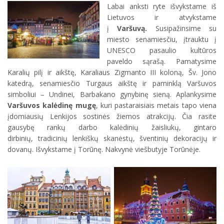
Labai anksti ryte išvykstame iš
Lietuvos ir atvykstame
į
Varšuvą.
Susipažinsime su
miesto senamiesčiu, įtrauktu į
UNESCO pasaulio kultūros
paveldo sąrašą. Pamatysime
Karalių pilį ir aikštę, Karaliaus Zigmanto III koloną, Šv. Jono
katedrą, senamiesčio Turgaus aikštę ir paminklą Varšuvos
simboliui – Undinei, Barbakano gynybinę sieną. Aplankysime
Varšuvos kalėdinę mugę
, kuri pastaraisiais metais tapo viena
įdomiausių Lenkijos sostinės žiemos atrakcijų. Čia rasite
gausybę rankų darbo kalėdinių žaisliukų, gintaro
dirbinių, tradicinių lenkiškų skanėstų, šventinių dekoracijų ir
dovanų. Išvykstame į Torūnę. Nakvynė viešbutyje Torūnėje.