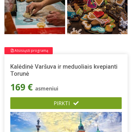
Atsisiųsti programą
Kalėdinė Varšuva ir meduoliais kvepianti
Torunė
169 €
asmeniui
PIRKTI