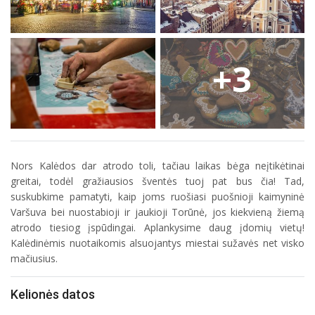
+3
Nors Kalėdos dar atrodo toli, tačiau laikas bėga neįtikėtinai
greitai, todėl gražiausios šventės tuoj pat bus čia! Tad,
suskubkime pamatyti, kaip joms ruošiasi puošnioji kaimyninė
Varšuva bei nuostabioji ir jaukioji Torūnė, jos kiekvieną žiemą
atrodo tiesiog įspūdingai. Aplankysime daug įdomių vietų!
Kalėdinėmis nuotaikomis alsuojantys miestai sužavės net visko
mačiusius.
Kelionės datos