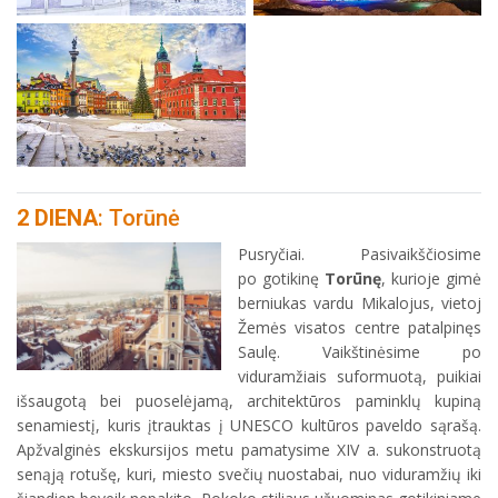
2 DIENA
: Torūnė
Pusryčiai. Pasivaikščiosime
po gotikinę
Torūnę
, kurioje gimė
berniukas vardu Mikalojus, vietoj
Žemės visatos centre patalpinęs
Saulę. Vaikštinėsime po
viduramžiais suformuotą, puikiai
išsaugotą bei puoselėjamą, architektūros paminklų kupiną
senamiestį, kuris įtrauktas į UNESCO kultūros paveldo sąrašą.
Apžvalginės ekskursijos metu pamatysime XIV a. sukonstruotą
senąją rotušę, kuri, miesto svečių nuostabai, nuo viduramžių iki