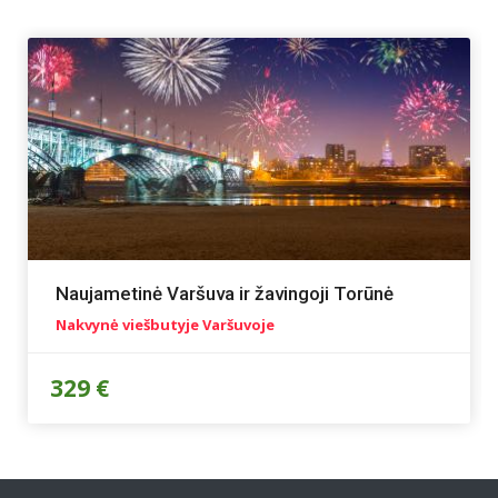
Naujametinė Varšuva ir žavingoji Torūnė
Nakvynė viešbutyje Varšuvoje
329 €