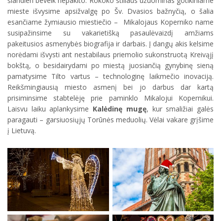
šiandien beveik nepakito. Rokoko stiliaus užuominas gotikiniame
mieste išvysime apsižvalgę po Šv. Dvasios bažnyčią, o šalia
esančiame žymiausio miestiečio – Mikalojaus Koperniko name
susipažinsime su vakarietišką pasaulėvaizdį amžiams
pakeitusios asmenybės biografija ir darbais. Į dangų akis kelsime
norėdami išvysti ant nestabilaus priemolio sukonstruotą Kreivąjį
bokštą, o besidairydami po miestą juosiančią gynybinę sieną
pamatysime Tilto vartus – technologinę laikmečio inovaciją.
Reikšmingiausią miesto asmenį bei jo darbus dar kartą
prisiminsime stabtelėję prie paminklo Mikalojui Kopernikui.
Laisvu laiku aplankysime
Kalėdinę mugę
, kur smaližiai galės
paragauti – garsiuosiųjų Torūnės meduolių. Vėlai vakare grįšime
į Lietuvą.