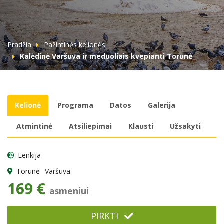
Pradžia
Pažintinės kelionės
Kalėdinė Varšuva ir meduoliais kvepianti Torunė
Kelionė
Programa
Datos
Galerija
Atmintinė
Atsiliepimai
Klausti
Užsakyti
Lenkija
Torūnė
Varšuva
169 €
asmeniui
PIRKTI