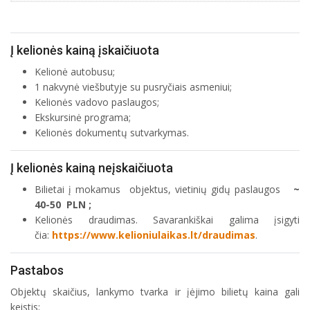
Į kelionės kainą įskaičiuota
Kelionė autobusu;
1 nakvynė viešbutyje su pusryčiais asmeniui;
Kelionės vadovo paslaugos;
Ekskursinė programa;
Kelionės dokumentų sutvarkymas.
Į kelionės kainą neįskaičiuota
Bilietai į mokamus objektus, vietinių gidų paslaugos
~
40-50 PLN ;
Kelionės draudimas. Savarankiškai galima įsigyti
čia:
https://www.kelioniulaikas.lt/draudimas
.
Pastabos
Objektų skaičius, lankymo tvarka ir įėjimo bilietų kaina gali
keistis;