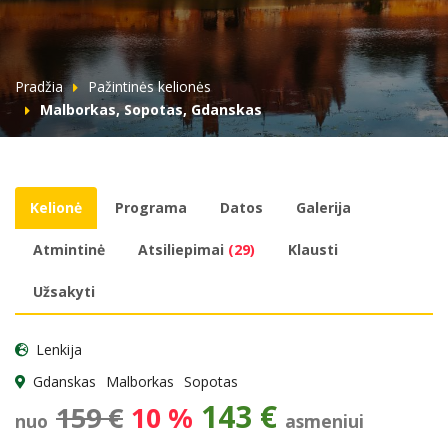
Pradžia
Pažintinės kelionės
Malborkas, Sopotas, Gdanskas
Kelionė
Programa
Datos
Galerija
Atmintinė
Atsiliepimai
(29)
Klausti
Užsakyti
Lenkija
Gdanskas
Malborkas
Sopotas
143 €
159 €
10 %
nuo
asmeniui