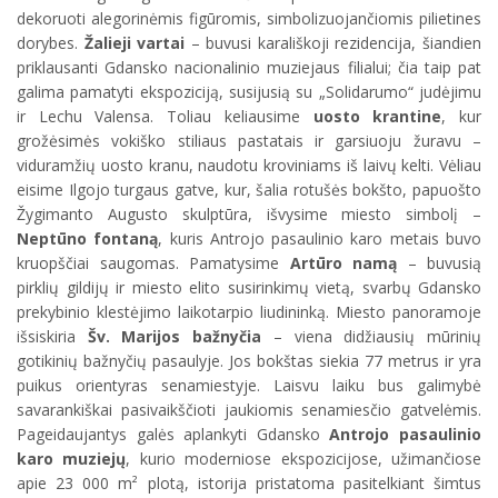
dekoruoti alegorinėmis figūromis, simbolizuojančiomis pilietines
dorybes.
Žalieji vartai
– buvusi karališkoji rezidencija, šiandien
priklausanti Gdansko nacionalinio muziejaus filialui; čia taip pat
galima pamatyti ekspoziciją, susijusią su „Solidarumo“ judėjimu
ir Lechu Valensa. Toliau keliausime
uosto krantine
, kur
grožėsimės vokiško stiliaus pastatais ir garsiuoju žuravu –
viduramžių uosto kranu, naudotu kroviniams iš laivų kelti. Vėliau
eisime Ilgojo turgaus gatve, kur, šalia rotušės bokšto, papuošto
Žygimanto Augusto skulptūra, išvysime miesto simbolį –
Neptūno fontaną
, kuris Antrojo pasaulinio karo metais buvo
kruopščiai saugomas. Pamatysime
Artūro namą
– buvusią
pirklių gildijų ir miesto elito susirinkimų vietą, svarbų Gdansko
prekybinio klestėjimo laikotarpio liudininką. Miesto panoramoje
išsiskiria
Šv. Marijos bažnyčia
– viena didžiausių mūrinių
gotikinių bažnyčių pasaulyje. Jos bokštas siekia 77 metrus ir yra
puikus orientyras senamiestyje. Laisvu laiku bus galimybė
savarankiškai pasivaikščioti jaukiomis senamiesčio gatvelėmis.
Pageidaujantys galės aplankyti Gdansko
Antrojo pasaulinio
karo muziejų
, kurio moderniose ekspozicijose, užimančiose
apie 23 000 m² plotą, istorija pristatoma pasitelkiant šimtus