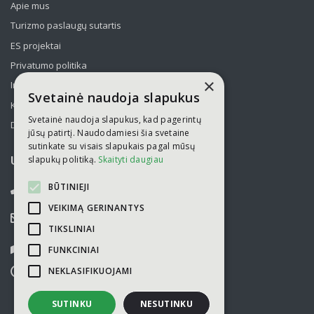
Apie mus
Turizmo paslaugų sutartis
ES projektai
Privatumo politika
×
Informavimas apie asmens duomenų tvarkymą
Svetainė naudoja slapukus
Kelionės kolektyvams po Lietuvą
Svetainė naudoja slapukus, kad pagerintų
Draudimas
jūsų patirtį. Naudodamiesi šia svetaine
sutinkate su visais slapukais pagal mūsų
slapukų politiką.
Skaityti daugiau
UAB „Kelionių laikas“
BŪTINIEJI
052751446
VEIKIMĄ GERINANTYS
info@kelioniulaikas.lt
TIKSLINIAI
Kalvarijų g. 14, LT 09309 Vilnius
FUNKCINIAI
NEKLASIFIKUOJAMI
I-V
9.00 - 18.00
VI-VII
nedirbame
SUTINKU
NESUTINKU