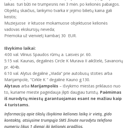
laikas turi būti ne trumpesnis nei 3 mėn. po kelionės pabaigos.
Objektų skaičius, lankymo tvarka ir įėjimo bilietų kaina gali
keistis;
Muziejuose ir kituose mokamuose objektuose kelionės
vadovas ekskursijų neveda;
Priemoka už vienvietį kambarį 30 EUR.
Išvykimo laikai:
4:00 val. Vilnius Spaudos rūmų a. Laisvės pr. 60.
5:15 val. Kaunas, degalinės Circle K Murava II aikštelė, Savanorių
pr. 404b.
6:10 val. Alytus degalinė „Viada“ prie autobusų stoties arba
Marijampolė, "Cirkle K " degalinė Kauno g.130.
Alytaus
arba
Marijampolės
– išvykimo miestas priklauso nuo
to, kuriame mieste pageidauja įlipti daugiau turistų.
Paėmimas
iš nurodytų miestų garantuojamas esant ne mažiau kaip
4 turistams.
Informaciją apie tikslų išvykimo keliones laiką ir vietą, gido
kontaktą, atsiųsime trumpąja SMS žinute nurodytu telefono
numeriu likus 1 dienai iki kelionės pradžios.