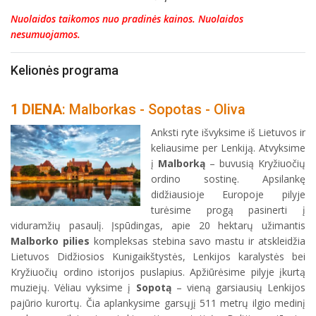
Nuolaidos taikomos nuo pradinės kainos. Nuolaidos
nesumuojamos.
Kelionės programa
1 DIENA
: Malborkas - Sopotas - Oliva
Anksti ryte išvyksime iš Lietuvos ir
keliausime per Lenkiją. Atvyksime
į
Malborką
– buvusią Kryžiuočių
ordino sostinę. Apsilankę
didžiausioje Europoje pilyje
turėsime progą pasinerti į
viduramžių pasaulį. Įspūdingas, apie 20 hektarų užimantis
Malborko pilies
kompleksas stebina savo mastu ir atskleidžia
Lietuvos Didžiosios Kunigaikštystės, Lenkijos karalystės bei
Kryžiuočių ordino istorijos puslapius. Apžiūrėsime pilyje įkurtą
muziejų. Vėliau vyksime į
Sopotą
– vieną garsiausių Lenkijos
pajūrio kurortų. Čia aplankysime garsųjį 511 metrų ilgio medinį