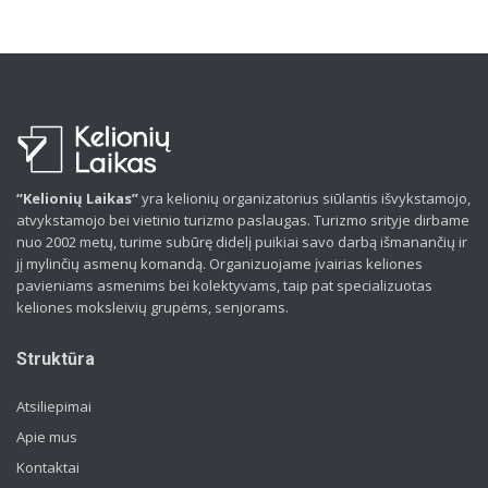
“Kelionių Laikas”
yra kelionių organizatorius siūlantis išvykstamojo,
atvykstamojo bei vietinio turizmo paslaugas. Turizmo srityje dirbame
nuo 2002 metų, turime subūrę didelį puikiai savo darbą išmanančių ir
jį mylinčių asmenų komandą. Organizuojame įvairias keliones
pavieniams asmenims bei kolektyvams, taip pat specializuotas
keliones moksleivių grupėms, senjorams.
Struktūra
Atsiliepimai
Apie mus
Kontaktai