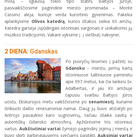
molą – ilgiausią tokio tipo statinį Baltijos jūroje,
pasivaikščiosime pagrindine miesto promenada – Monte
Cassino alėja, kurioje verda kurortinis gyvenimas. Pakeliui
aplankysime
Olivos katedrą
, kurios ištakos siekia XII amžių.
Katedra garsėja įspūdingais istoriniais vargonais ir unikaliomis jų
muzikos tradicijomis. Vakare vyksime į į viešbutį nakvynei.
2 DIENA
: Gdanskas
Po pusryčių leisimės į pažintį su
Gdansku
– miestu, pirmą kartą
istoriniuose šaltiniuose paminėtu
apie 997 metus, kai čia lankėsi šv.
Adalbertas, ir jau XII amžiuje
tapusiu svarbiu Baltijos jūros
uostu. Ekskursijos metu vaikščiosime po
senamiestį
, kuriame
išrikiuoti dailūs renesansiniai namai. Daug jų buvo atstatyti po
Antrojo pasaulinio karo sugriovimų, tačiau išlaikė savitą ir
autentišką Gdansko atmosferą. Apžiūrėsime tris istorinius
vartus.
Aukštutiniai vartai
žymėjo pagrindinį įėjimą į miestą ir
buvo skirti garbingiausiems svečiams pasitikti.
Auksiniai vartai