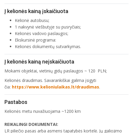
Į kelionės kainą įskaičiuota
Kelionė autobusu;
1 nakvynė viešbutyje su pusryčiais;
Kelionės vadovo paslaugos;
Ekskursinė programa:
Kelionės dokumentų sutvarkymas.
Į kelionės kainą neįskaičiuota
Mokami objektai, vietinių gidų paslaugos ~ 120 PLN;
Kelionės draudimas. Savarankiškai galima įsigyti
čia:
https://www.kelioniulaikas.lt/draudimas
.
Pastabos
Kelionės metu nuvažiuojama ~1200 km
REIKALINGI DOKUMENTAI:
LR piliečio pasas arba asmens tapatybės kortelė. Jų galiojimo