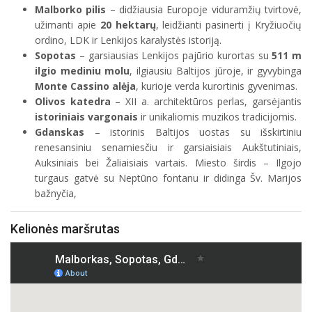
Malborko pilis
– didžiausia Europoje viduramžių tvirtovė,
užimanti apie
20 hektarų
, leidžianti pasinerti į Kryžiuočių
ordino, LDK ir Lenkijos karalystės istoriją.
Sopotas
– garsiausias Lenkijos pajūrio kurortas su
511 m
ilgio mediniu molu
, ilgiausiu Baltijos jūroje, ir gyvybinga
Monte Cassino alėja
, kurioje verda kurortinis gyvenimas.
Olivos katedra
– XII a. architektūros perlas, garsėjantis
istoriniais vargonais
ir unikaliomis muzikos tradicijomis.
Gdanskas
– istorinis Baltijos uostas su išskirtiniu
renesansiniu senamiesčiu ir garsiaisiais Aukštutiniais,
Auksiniais bei Žaliaisiais vartais. Miesto širdis – Ilgojo
turgaus gatvė su Neptūno fontanu ir didinga Šv. Marijos
bažnyčia,
Kelionės maršrutas