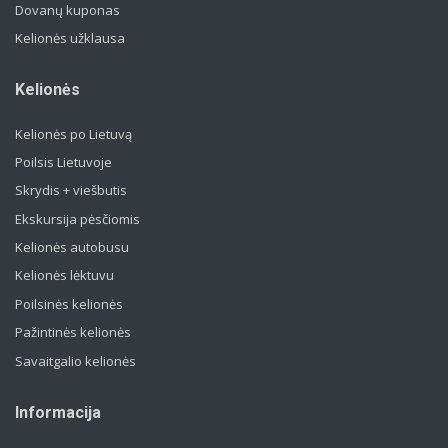
Dovanų kuponas
Kelionės užklausa
Kelionės
Kelionės po Lietuvą
Poilsis Lietuvoje
Skrydis + viešbutis
Ekskursija pėsčiomis
Kelionės autobusu
Kelionės lėktuvu
Poilsinės kelionės
Pažintinės kelionės
Savaitgalio kelionės
Informacija