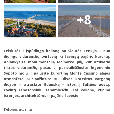
+8
Leiskitės į įspūdingą kelionę po Šiaurės Lenkiją – nuo
didingų viduramžių tvirtovių iki žavingų pajūrio kurortų.
Aplankysite monumentalią Malborko pilį, kur atsiveria
tikras viduramžių pasaulis, pasivaikščiosite legendiniu
Sopoto molu ir pajusite kurortinę Monte Cassino alėjos
atmosferą. Susipažinsite su Olivos katedros vargonų
didybe ir atraskite Gdanską – istorinį Baltijos uostą,
žavintį renesansiniu senamiesčiu. Tai kelionė, kupina
istorijos, architektūros ir pajūrio žavesio.
Kelionės akcentai: