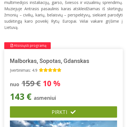
multimedijos instaliacijų, garso, šviesos ir vizualinių sprendimų.
Muziejuje Antrasis pasaulinis karas atskleidžiamas iš skirtingų
žmonių – civilių, karių, belaisvių – perspektyvų, siekiant parodyti
sudėtingą karo poveikį Rytų Europai. Vėlai vakare grįšime į
Lietuvą.
Atsisiųsti programą
Malborkas, Sopotas, Gdanskas
Įvertinimas: 4.9
159 €
10 %
nuo
143 €
asmeniui
PIRKTI