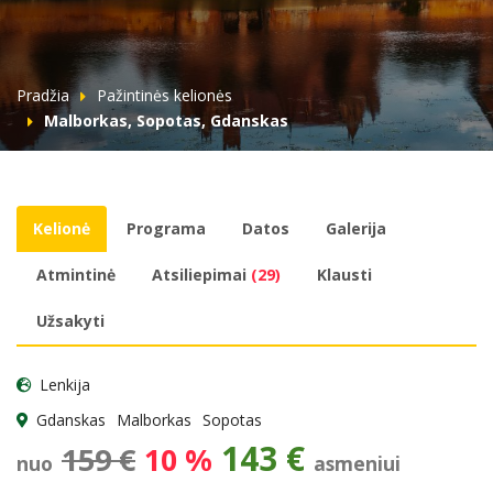
Pradžia
Pažintinės kelionės
Malborkas, Sopotas, Gdanskas
Kelionė
Programa
Datos
Galerija
Atmintinė
Atsiliepimai
(29)
Klausti
Užsakyti
Lenkija
Gdanskas
Malborkas
Sopotas
143 €
159 €
10 %
nuo
asmeniui