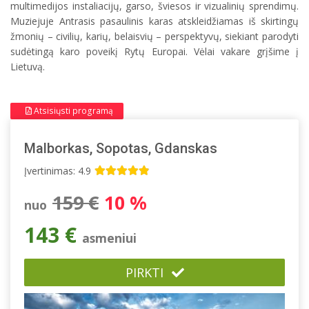
multimedijos instaliacijų, garso, šviesos ir vizualinių sprendimų.
Muziejuje Antrasis pasaulinis karas atskleidžiamas iš skirtingų
žmonių – civilių, karių, belaisvių – perspektyvų, siekiant parodyti
sudėtingą karo poveikį Rytų Europai. Vėlai vakare grįšime į
Lietuvą.
Atsisiųsti programą
Malborkas, Sopotas, Gdanskas
Įvertinimas: 4.9
159 €
10 %
nuo
143 €
asmeniui
PIRKTI