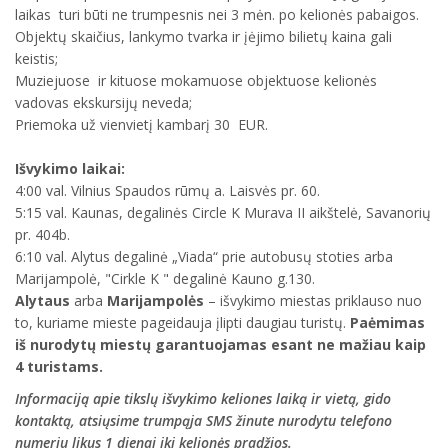
laikas turi būti ne trumpesnis nei 3 mėn. po kelionės pabaigos.
Objektų skaičius, lankymo tvarka ir įėjimo bilietų kaina gali
keistis;
Muziejuose ir kituose mokamuose objektuose kelionės
vadovas ekskursijų neveda;
Priemoka už vienvietį kambarį 30 EUR.
Išvykimo laikai:
4:00 val. Vilnius Spaudos rūmų a. Laisvės pr. 60.
5:15 val. Kaunas, degalinės Circle K Murava II aikštelė, Savanorių
pr. 404b.
6:10 val. Alytus degalinė „Viada“ prie autobusų stoties arba
Marijampolė, "Cirkle K " degalinė Kauno g.130.
Alytaus
arba
Marijampolės
– išvykimo miestas priklauso nuo
to, kuriame mieste pageidauja įlipti daugiau turistų.
Paėmimas
iš nurodytų miestų garantuojamas esant ne mažiau kaip
4 turistams.
Informaciją apie tikslų išvykimo keliones laiką ir vietą, gido
kontaktą, atsiųsime trumpąja SMS žinute nurodytu telefono
numeriu likus 1 dienai iki kelionės pradžios.