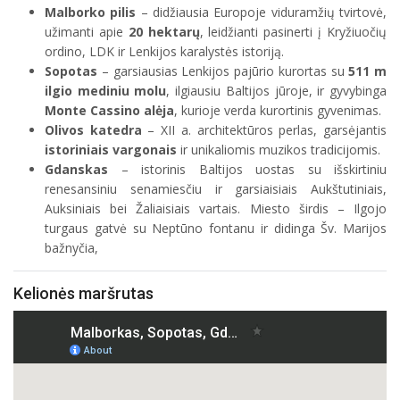
Malborko pilis
– didžiausia Europoje viduramžių tvirtovė,
užimanti apie
20 hektarų
, leidžianti pasinerti į Kryžiuočių
ordino, LDK ir Lenkijos karalystės istoriją.
Sopotas
– garsiausias Lenkijos pajūrio kurortas su
511 m
ilgio mediniu molu
, ilgiausiu Baltijos jūroje, ir gyvybinga
Monte Cassino alėja
, kurioje verda kurortinis gyvenimas.
Olivos katedra
– XII a. architektūros perlas, garsėjantis
istoriniais vargonais
ir unikaliomis muzikos tradicijomis.
Gdanskas
– istorinis Baltijos uostas su išskirtiniu
renesansiniu senamiesčiu ir garsiaisiais Aukštutiniais,
Auksiniais bei Žaliaisiais vartais. Miesto širdis – Ilgojo
turgaus gatvė su Neptūno fontanu ir didinga Šv. Marijos
bažnyčia,
Kelionės maršrutas