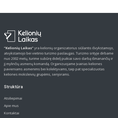
“Kelionių Laikas”
yra kelionių organizatorius siūlantis išvykstamojo,
atvykstamojo bei vietinio turizmo paslaugas. Turizmo srityje dirbame
nuo 2002 metų, turime subūrę didelį puikiai savo darbą išmanančių ir
jį mylinčių asmenų komandą. Organizuojame įvairias keliones
pavieniams asmenims bei kolektyvams, taip pat specializuotas
keliones moksleivių grupėms, senjorams.
Struktūra
Atsiliepimai
Apie mus
Kontaktai