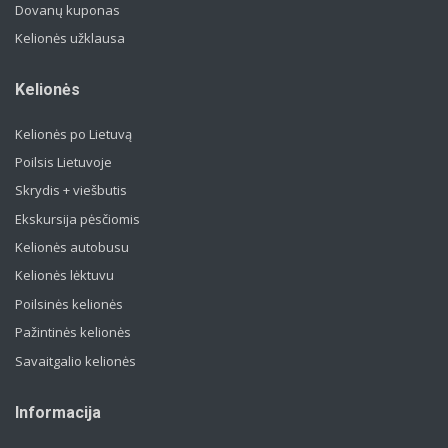
Dovanų kuponas
Kelionės užklausa
Kelionės
Kelionės po Lietuvą
Poilsis Lietuvoje
Skrydis + viešbutis
Ekskursija pėsčiomis
Kelionės autobusu
Kelionės lėktuvu
Poilsinės kelionės
Pažintinės kelionės
Savaitgalio kelionės
Informacija