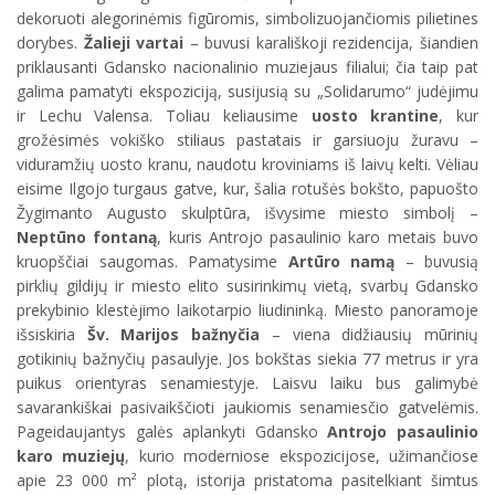
dekoruoti alegorinėmis figūromis, simbolizuojančiomis pilietines
dorybes.
Žalieji vartai
– buvusi karališkoji rezidencija, šiandien
priklausanti Gdansko nacionalinio muziejaus filialui; čia taip pat
galima pamatyti ekspoziciją, susijusią su „Solidarumo“ judėjimu
ir Lechu Valensa. Toliau keliausime
uosto krantine
, kur
grožėsimės vokiško stiliaus pastatais ir garsiuoju žuravu –
viduramžių uosto kranu, naudotu kroviniams iš laivų kelti. Vėliau
eisime Ilgojo turgaus gatve, kur, šalia rotušės bokšto, papuošto
Žygimanto Augusto skulptūra, išvysime miesto simbolį –
Neptūno fontaną
, kuris Antrojo pasaulinio karo metais buvo
kruopščiai saugomas. Pamatysime
Artūro namą
– buvusią
pirklių gildijų ir miesto elito susirinkimų vietą, svarbų Gdansko
prekybinio klestėjimo laikotarpio liudininką. Miesto panoramoje
išsiskiria
Šv. Marijos bažnyčia
– viena didžiausių mūrinių
gotikinių bažnyčių pasaulyje. Jos bokštas siekia 77 metrus ir yra
puikus orientyras senamiestyje. Laisvu laiku bus galimybė
savarankiškai pasivaikščioti jaukiomis senamiesčio gatvelėmis.
Pageidaujantys galės aplankyti Gdansko
Antrojo pasaulinio
karo muziejų
, kurio moderniose ekspozicijose, užimančiose
apie 23 000 m² plotą, istorija pristatoma pasitelkiant šimtus