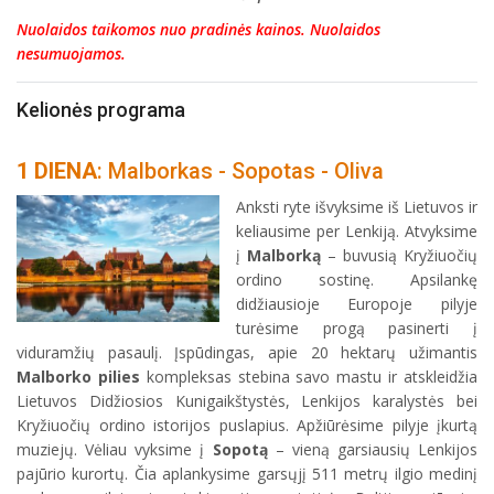
Nuolaidos taikomos nuo pradinės kainos. Nuolaidos
nesumuojamos.
Kelionės programa
1 DIENA
: Malborkas - Sopotas - Oliva
Anksti ryte išvyksime iš Lietuvos ir
keliausime per Lenkiją. Atvyksime
į
Malborką
– buvusią Kryžiuočių
ordino sostinę. Apsilankę
didžiausioje Europoje pilyje
turėsime progą pasinerti į
viduramžių pasaulį. Įspūdingas, apie 20 hektarų užimantis
Malborko pilies
kompleksas stebina savo mastu ir atskleidžia
Lietuvos Didžiosios Kunigaikštystės, Lenkijos karalystės bei
Kryžiuočių ordino istorijos puslapius. Apžiūrėsime pilyje įkurtą
muziejų. Vėliau vyksime į
Sopotą
– vieną garsiausių Lenkijos
pajūrio kurortų. Čia aplankysime garsųjį 511 metrų ilgio medinį