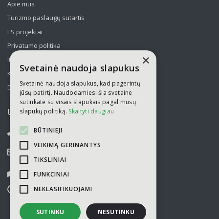
Apie mus
Turizmo paslaugų sutartis
ES projektai
Privatumo politika
×
Informavimas apie asmens duomenų tvarkymą
Svetainė naudoja slapukus
Kelionės kolektyvams po Lietuvą
Svetainė naudoja slapukus, kad pagerintų
Draudimas
jūsų patirtį. Naudodamiesi šia svetaine
sutinkate su visais slapukais pagal mūsų
slapukų politiką.
Skaityti daugiau
UAB „Kelionių laikas“
BŪTINIEJI
052751446
VEIKIMĄ GERINANTYS
info@kelioniulaikas.lt
TIKSLINIAI
Kalvarijų g. 14, LT 09309 Vilnius
FUNKCINIAI
NEKLASIFIKUOJAMI
I-V
9.00 - 18.00
VI-VII
nedirbame
SUTINKU
NESUTINKU