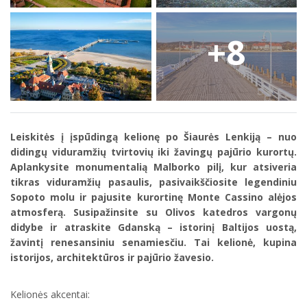
+8
Leiskitės į įspūdingą kelionę po Šiaurės Lenkiją – nuo
didingų viduramžių tvirtovių iki žavingų pajūrio kurortų.
Aplankysite monumentalią Malborko pilį, kur atsiveria
tikras viduramžių pasaulis, pasivaikščiosite legendiniu
Sopoto molu ir pajusite kurortinę Monte Cassino alėjos
atmosferą. Susipažinsite su Olivos katedros vargonų
didybe ir atraskite Gdanską – istorinį Baltijos uostą,
žavintį renesansiniu senamiesčiu. Tai kelionė, kupina
istorijos, architektūros ir pajūrio žavesio.
Kelionės akcentai: