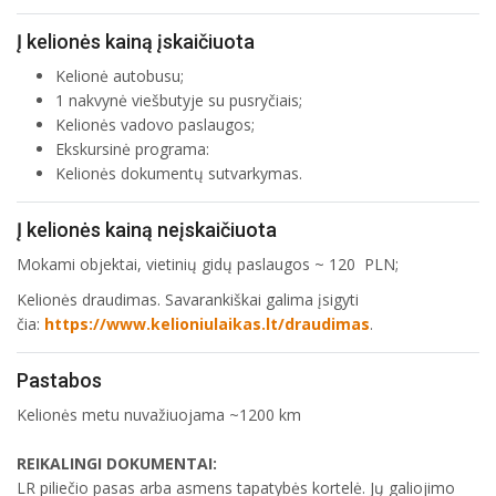
Į kelionės kainą įskaičiuota
Kelionė autobusu;
1 nakvynė viešbutyje su pusryčiais;
Kelionės vadovo paslaugos;
Ekskursinė programa:
Kelionės dokumentų sutvarkymas.
Į kelionės kainą neįskaičiuota
Mokami objektai, vietinių gidų paslaugos ~ 120 PLN;
Kelionės draudimas. Savarankiškai galima įsigyti
čia:
https://www.kelioniulaikas.lt/draudimas
.
Pastabos
Kelionės metu nuvažiuojama ~1200 km
REIKALINGI DOKUMENTAI:
LR piliečio pasas arba asmens tapatybės kortelė. Jų galiojimo