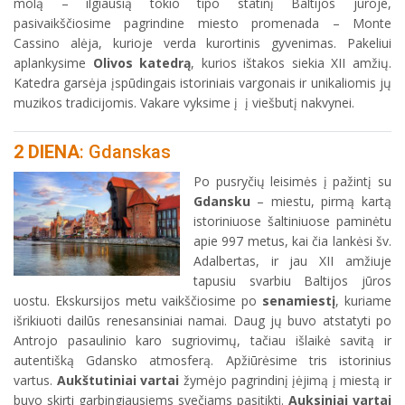
molą – ilgiausią tokio tipo statinį Baltijos jūroje,
pasivaikščiosime pagrindine miesto promenada – Monte
Cassino alėja, kurioje verda kurortinis gyvenimas. Pakeliui
aplankysime
Olivos katedrą
, kurios ištakos siekia XII amžių.
Katedra garsėja įspūdingais istoriniais vargonais ir unikaliomis jų
muzikos tradicijomis. Vakare vyksime į į viešbutį nakvynei.
2 DIENA
: Gdanskas
Po pusryčių leisimės į pažintį su
Gdansku
– miestu, pirmą kartą
istoriniuose šaltiniuose paminėtu
apie 997 metus, kai čia lankėsi šv.
Adalbertas, ir jau XII amžiuje
tapusiu svarbiu Baltijos jūros
uostu. Ekskursijos metu vaikščiosime po
senamiestį
, kuriame
išrikiuoti dailūs renesansiniai namai. Daug jų buvo atstatyti po
Antrojo pasaulinio karo sugriovimų, tačiau išlaikė savitą ir
autentišką Gdansko atmosferą. Apžiūrėsime tris istorinius
vartus.
Aukštutiniai vartai
žymėjo pagrindinį įėjimą į miestą ir
buvo skirti garbingiausiems svečiams pasitikti.
Auksiniai vartai