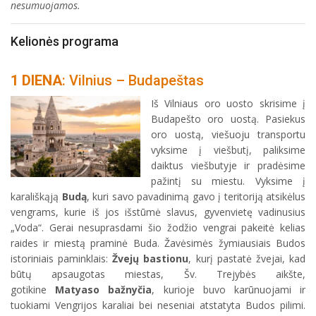
nesumuojamos.
Kelionės programa
1 DIENA
: Vilnius – Budapeštas
Iš Vilniaus oro uosto skrisime į
Budapešto oro uostą. Pasiekus
oro uostą, viešuoju transportu
vyksime į viešbutį, paliksime
daiktus viešbutyje ir pradėsime
pažintį su miestu. Vyksime į
karališkąją
Budą
, kuri savo pavadinimą gavo į teritoriją atsikėlus
vengrams, kurie iš jos išstūmė slavus, gyvenvietę vadinusius
„Voda“. Gerai nesuprasdami šio žodžio vengrai pakeitė kelias
raides ir miestą praminė Buda. Žavėsimės žymiausiais Budos
istoriniais paminklais:
Žvejų bastionu
, kurį pastatė žvejai, kad
būtų apsaugotas miestas, Šv. Trejybės aikšte,
gotikine
Matyaso bažnyčia
, kurioje buvo karūnuojami ir
tuokiami Vengrijos karaliai bei neseniai atstatyta Budos pilimi.