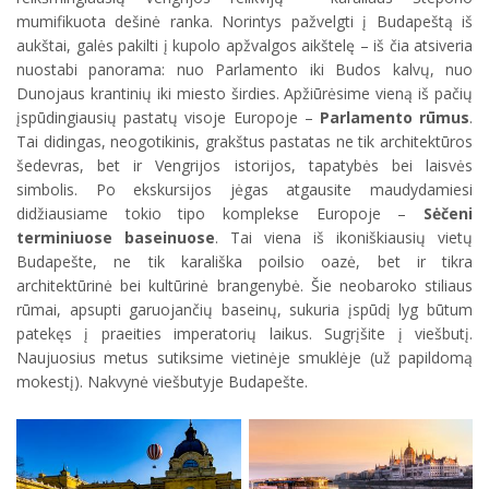
mumifikuota dešinė ranka. Norintys pažvelgti į Budapeštą iš
aukštai, galės pakilti į kupolo apžvalgos aikštelę – iš čia atsiveria
nuostabi panorama: nuo Parlamento iki Budos kalvų, nuo
Dunojaus krantinių iki miesto širdies. Apžiūrėsime vieną iš pačių
įspūdingiausių pastatų visoje Europoje –
Parlamento rūmus
.
Tai didingas, neogotikinis, grakštus pastatas ne tik architektūros
šedevras, bet ir Vengrijos istorijos, tapatybės bei laisvės
simbolis. Po ekskursijos jėgas atgausite maudydamiesi
didžiausiame tokio tipo komplekse Europoje –
Sėčeni
terminiuose baseinuose
. Tai viena iš ikoniškiausių vietų
Budapešte, ne tik karališka poilsio oazė, bet ir tikra
architektūrinė bei kultūrinė brangenybė. Šie neobaroko stiliaus
rūmai, apsupti garuojančių baseinų, sukuria įspūdį lyg būtum
patekęs į praeities imperatorių laikus. Sugrįšite į viešbutį.
Naujuosius metus sutiksime vietinėje smuklėje (už papildomą
mokestį). Nakvynė viešbutyje Budapešte.