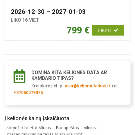
2026-12-30 – 2027-01-03
LIKO 16 VIET.
799 €
PIRKTI
DOMINA KITA KELIONĖS DATA AR
KAMBARIO TIPAS?
Kreipkitės el. p.
ieva@kelioniulaikas.lt
tel.
+37060079076
Į kelionės kainą įskaičiuota
- skrydžio bilietai: Vilnius – Budapeštas – Vilnius;
- mažas rankinis bagažas (40x30x20cm);