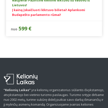
Naujiena! Pažintinė kelionė lėktuvu su vadovu iš
Lietuvos!
Į kainą įskaičiuoti lėktuvo bilietai! Aplankomi
Budapešto parlamento rūmai!
599 €
nuo
“Kelionių Laikas”
yra kelionių organizatorius siūlantis išvykstamojo,
atvykstamojo bei vietinio turizmo paslaugas. Turizmo srityje dirbame
nuo 2002 metų, turime subūrę didelį puikiai savo darbą išmanančių ir
jį mylinčių asmenų komandą. Organizuojame įvairias keliones