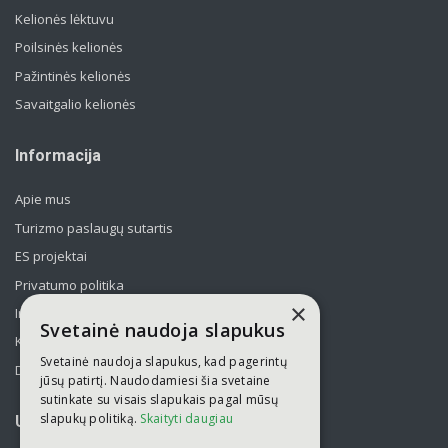
Kelionės lėktuvu
Poilsinės kelionės
Pažintinės kelionės
Savaitgalio kelionės
Informacija
Apie mus
Turizmo paslaugų sutartis
ES projektai
Privatumo politika
×
Informavimas apie asmens duomenų tvarkymą
Svetainė naudoja slapukus
Kelionės kolektyvams po Lietuvą
Svetainė naudoja slapukus, kad pagerintų
Draudimas
jūsų patirtį. Naudodamiesi šia svetaine
sutinkate su visais slapukais pagal mūsų
slapukų politiką.
Skaityti daugiau
UAB „Kelionių laikas“