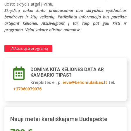
uosto skrydis atgal į Vilnių.
Skrydžių laikai kinta priklausomai nuo skrydžius vykdančios
bendrovės ir kitų veiksnių. Patikslinta informacija bus pateikta
artėjant kelionei. Atsižvelgiant į tai, taip pat gali kisti ir
programa. Vėlai vakare būsime namuose.
Atsisiųsti programą
DOMINA KITA KELIONĖS DATA AR
KAMBARIO TIPAS?
Kreipkitės el. p.
ieva@kelioniulaikas.lt
tel.
+37060079076
Nauji metai karališkajame Budapešte