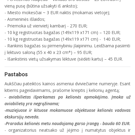
vieną pusę (būtina užsakyti iš anksto);
- Miesto mokesčiai ~ 3 EUR naktis (mokamas vietoje);
- Asmeninės išlaidos;
- Priemoka už vienvietį kambarį - 270 EUR;
- 10 kg registruotas bagažas (149x119 x171 cm) – 120 EUR;
- 10 kg registruotas bagažas (149x119 x171 cm) - 140 EUR;
- Rankinis bagažas su pirmenybiniu įlaipinimu. Leidžiama pasiimti
į lėktuvo saloną (55 x 40 x 23 cm*) – 95 EUR;
- Išankstinis vietų užsakymas lėktuve (sėdėti kartu) – 45 EUR.
Pastabos
Aukščiau pateiktos kainos asmeniui dviviečiame numeryje. Esant
kitiems pageidavimams, prašome kreiptis į kelionių agentą;
- aviabilietas išperkamas po kelionės apmokėjimo. Įmoka už
aviabilietą yra negrąžinama;
-muziejuose ir kituose mokamuose objektuose kelionės vadovas
ekskursijų neveda.
-Praradus kelionės metu naudojamą garso įrangą - bauda 60 EUR.
- organizatorius neatsako už įėjimo į numatytus objektus ir