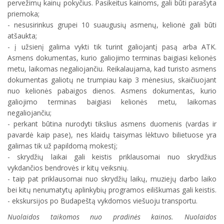
pervežimų kainų pokyčius. Pasikeitus kainoms, gali būti parašyta
priemoka;
- nesusirinkus grupei 10 suaugusių asmenų, kelionė gali būti
atšaukta;
- į užsienį galima vykti tik turint galiojantį pasą arba ATK.
Asmens dokumentas, kurio galiojimo terminas baigiasi kelionės
metu, laikomas negaliojančiu. Reikalaujama, kad turisto asmens
dokumentas galiotų ne trumpiau kaip 3 mėnesius, skaičiuojant
nuo kelionės pabaigos dienos. Asmens dokumentas, kurio
galiojimo terminas baigiasi kelionės metu, laikomas
negaliojančiu;
- perkant būtina nurodyti tikslius asmens duomenis (vardas ir
pavardė kaip pase), nes klaidų taisymas lėktuvo bilietuose yra
galimas tik už papildomą mokestį;
- skrydžių laikai gali keistis priklausomai nuo skrydžius
vykdančios bendrovės ir kitų veiksnių.
- taip pat priklausomai nuo skrydžių laikų, muziejų darbo laiko
bei kitų nenumatytų aplinkybių programos eiliškumas gali keistis.
- ekskursijos po Budapeštą vykdomos viešuoju transportu.
Nuolaidos taikomos nuo pradinės kainos. Nuolaidos