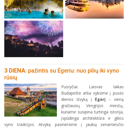
3 DIENA
: pažintis su Ėgeriu: nuo pilių iki vyno
rūsių
Pusryčiai. Laisvas laikas
Budapešte arba vyksime į pusės
dienos išvyką į
Ėgerį
– vieną
gražiausių Vengrijos miestų,
kuriame susipina turtinga istorija,
įspūdinga architektūra ir gilios
vyno tradicijos. Atvykę pasinersime į jaukią senamiesčio