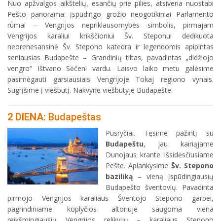
Nuo apžvalgos aikštelių, esančių prie pilies, atsiveria nuostabi
Pešto panorama: įspūdingo grožio neogotikiniai Parlamento
rūmai – Vengrijos nepriklausomybės simbolis, pirmajam
Vengrijos karaliui krikščioniui Šv. Steponui dedikuota
neorenesansinė Šv. Stepono katedra ir legendomis apipintas
seniausias Budapešte – Grandinių tiltas, pavadintas „didžiojo
vengro“ Ištvano Sėčeni vardu. Laisvo laiko metu galėsime
pasimėgauti garsiausiais Vengrijoje Tokaj regiono vynais.
Sugrįšime į viešbutį. Nakvynė viešbutyje Budapešte.
2 DIENA
: Budapeštas
Pusryčiai. Tęsime pažintį su
Budapeštu
, jau kairiąjame
Dunojaus krante išsidėsčiusiame
Pešte. Aplankysime
Šv. Stepono
baziliką
– vieną įspūdingiausių
Budapešto šventovių. Pavadinta
pirmojo Vengrijos karaliaus Šventojo Stepono garbei,
pagrindiniame koplyčios altoriuje saugoma viena
reikšmingiausių Vengrijos relikvijų – karaliaus Stepono