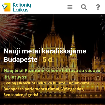
Nauji metai karališkajame
Budapešte
5 d.
Naujiena! Pažintinė kelionė lėktuvu su vadovu
iš Lietuvos!
Į kainą įskaičiuoti lėktuvo bilietai! Aplankomi
Budapešto parlamento rūmai, Vyšegradas,
Sentendre, Ėgeris!