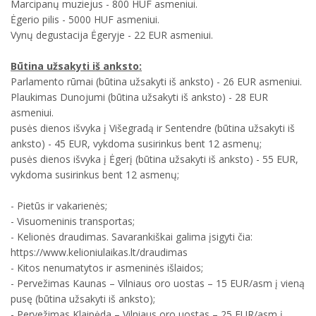
Marcipanų muziejus - 800 HUF asmeniui.
Ėgerio pilis - 5000 HUF asmeniui.
Vynų degustacija Ėgeryje - 22 EUR asmeniui.
Būtina užsakyti iš anksto:
Parlamento rūmai (būtina užsakyti iš anksto) - 26 EUR asmeniui.
Plaukimas Dunojumi (būtina užsakyti iš anksto) - 28 EUR
asmeniui.
pusės dienos išvyka į Višegradą ir Sentendre (būtina užsakyti iš
anksto) - 45 EUR, vykdoma susirinkus bent 12 asmenų;
pusės dienos išvyka į Ėgerį (būtina užsakyti iš anksto) - 55 EUR,
vykdoma susirinkus bent 12 asmenų;
- Pietūs ir vakarienės;
- Visuomeninis transportas;
- Kelionės draudimas. Savarankiškai galima įsigyti čia:
https://www.kelioniulaikas.lt/draudimas
- Kitos nenumatytos ir asmeninės išlaidos;
- Pervežimas Kaunas – Vilniaus oro uostas – 15 EUR/asm į vieną
pusę (būtina užsakyti iš anksto);
- Pervežimas Klaipėda – Vilniaus oro uostas – 25 EUR/asm į