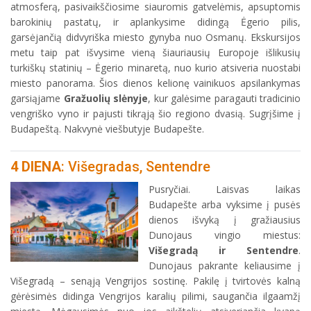
atmosferą, pasivaikščiosime siauromis gatvelėmis, apsuptomis
barokinių pastatų, ir aplankysime didingą Ėgerio pilis,
garsėjančią didvyriška miesto gynyba nuo Osmanų. Ekskursijos
metu taip pat išvysime vieną šiauriausių Europoje išlikusių
turkiškų statinių – Ėgerio minaretą, nuo kurio atsiveria nuostabi
miesto panorama. Šios dienos kelionę vainikuos apsilankymas
garsiąjame
Gražuolių slėnyje
, kur galėsime paragauti tradicinio
vengriško vyno ir pajusti tikrąją šio regiono dvasią. Sugrįšime į
Budapeštą. Nakvynė viešbutyje Budapešte.
4 DIENA
: Višegradas, Sentendre
Pusryčiai. Laisvas laikas
Budapešte arba vyksime į pusės
dienos išvyką į gražiausius
Dunojaus vingio miestus:
Višegradą ir Sentendre
.
Dunojaus pakrante keliausime į
Višegradą – senąją Vengrijos sostinę. Pakilę į tvirtovės kalną
gėrėsimės didinga Vengrijos karalių pilimi, saugančia ilgaamžį