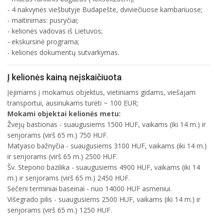
- 4 nakvynės viešbutyje Budapešte, dviviečiuose kambariuose;
- maitinimas: pusryčiai;
- kelionės vadovas iš Lietuvos;
- ekskursinė programa;
- kelionės dokumentų sutvarkymas.
Į kelionės kainą neįskaičiuota
Įėjimams į mokamus objektus, vietiniams gidams, viešajam
transportui, ausinukams turėti ~ 100 EUR;
Mokami objektai kelionės metu:
Žvejų bastionas - suaugusiems 1500 HUF, vaikams (iki 14 m.) ir
senjorams (virš 65 m.) 750 HUF.
Matyaso bažnyčia - suaugusiems 3100 HUF, vaikams (iki 14 m.)
ir senjorams (virš 65 m.) 2500 HUF.
Šv. Stepono bazilika - suaugusiems 4900 HUF, vaikams (iki 14
m.) ir senjorams (virš 65 m.) 2450 HUF.
Sėčeni terminiai baseinai - nuo 14000 HUF asmeniui.
Višegrado pilis - suaugusiems 2500 HUF, vaikams (iki 14 m.) ir
senjorams (virš 65 m.) 1250 HUF.