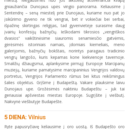
miestą. Mėgausimės nuo jos aikštelių atsiveriančia kvapą
gniaužiančia Dunojaus upės vingio panorama. Keliausime į
Sentendrę – seną miestelį prie Dunojaus, kuriame nuo pat jo
įsikūrimo gyveno ne tik vengrai, bet ir vokiečiai bei serbai,
išpažinę skirtingas religijas, tad gyvenvietėje surasime daug
įvairių konfesijų bažnyčių. Ieškodami tikrosios „vengriškos
dvasios“ vaikštinėsime siauromis senamiesčio gatvėmis,
gėrėsimės istoriniais namais, įdomiais kiemeliais, meno
galerijomis, bažnyčių bokštais, norintys paragaus tradicinio
vengrų langošo, kuris kepamas kone kiekvienoje tavernoje.
Smaližių džiaugsmui, aplankysime pirmąjį Europoje Marcipanų
muziejų, kuriame pamatysime marcipaninius Vengrijos valdovų
portretus, Vengrijos Parlamento rūmus bei kitus reikšmingus
šalies objektus. Grįšime į Budapeštą. Vakare plauksime laivu
Dunojaus upe. Grožėsimės naktiniu Budapeštu – juk tai
geriausiai apšviestas miestas Europoje. Sugrįšite į viešbutį.
Nakvynė viešbutyje Budapešte.
5 DIENA
: Vilnius
Ryte papusryčiavę keliausime į oro uostą. Iš Budapešto oro