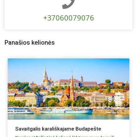
+37060079076
Panašios kelionės
Savaitgalis karališkajame Budapešte