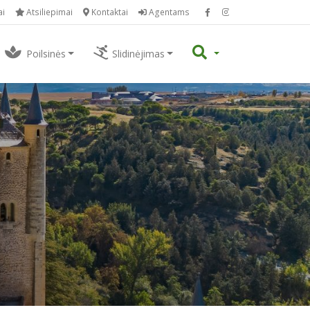
ai
Atsiliepimai
Kontaktai
Agentams
Poilsinės
Slidinėjimas