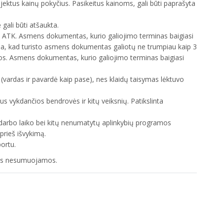
jektus kainų pokyčius. Pasikeitus kainoms, gali būti paprašyta
gali būti atšaukta.
arba ATK. Asmens dokumentas, kurio galiojimo terminas baigiasi
ma, kad turisto asmens dokumentas galiotų ne trumpiau kaip 3
os. Asmens dokumentas, kurio galiojimo terminas baigiasi
(vardas ir pavardė kaip pase), nes klaidų taisymas lėktuvo
ius vykdančios bendrovės ir kitų veiksnių. Patikslinta
ų darbo laiko bei kitų nenumatytų aplinkybių programos
 prieš išvykimą.
ortu.
dos nesumuojamos.