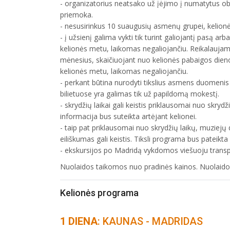
- organizatorius neatsako už įėjimo į numatytus ob
priemoka.
- nesusirinkus 10 suaugusių asmenų grupei, kelionė 
- į užsienį galima vykti tik turint galiojantį pasą 
kelionės metu, laikomas negaliojančiu. Reikalauja
mėnesius, skaičiuojant nuo kelionės pabaigos dien
kelionės metu, laikomas negaliojančiu.
- perkant būtina nurodyti tikslius asmens duomenis 
bilietuose yra galimas tik už papildomą mokestį.
- skrydžių laikai gali keistis priklausomai nuo skrydž
informacija bus suteikta artėjant kelionei.
- taip pat priklausomai nuo skrydžių laikų, muziej
eiliškumas gali keistis. Tiksli programa bus pateikta
- ekskursijos po Madridą vykdomos viešuoju transp
Nuolaidos taikomos nuo pradinės kainos. Nuolai
Kelionės programa
1 DIENA
: KAUNAS - MADRIDAS