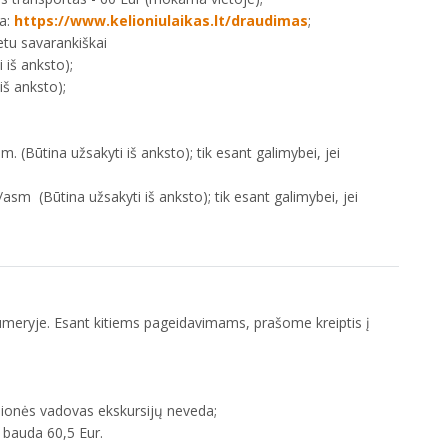
ia:
https://www.kelioniulaikas.lt/draudimas
;
etu savarankiškai
 iš anksto);
iš anksto);
 (Būtina užsakyti iš anksto); tik esant galimybei, jei
m (Būtina užsakyti iš anksto); tik esant galimybei, jei
umeryje. Esant kitiems pageidavimams, prašome kreiptis į
lietą yra negrąžinama.
ionės vadovas ekskursijų neveda;
 bauda 60,5 Eur.