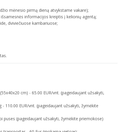
ndžio mėnesio pirmą dieną atvykstame vakare);
 išsamesnės informacijos kreiptis į kelionių agentą;
ide, dviviečiuose kambariuose;
tas.
žu (55x40x20 cm) - 65.00 EUR/vnt. (pageidaujant užsakyti,
kg - 110.00 EUR/vnt. (pageidaujant užsakyti, žymėkite
 abi puses (pageidaujant užsakyti, žymėkite priemokose)
asis transportas - 60 Eur (mokama vietoje);