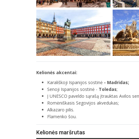
Kelionės akcentai:
Karališkoji Ispanijos sostinė
- Madridas;
Senoji Ispanijos sostinė -
Toledas
;
Į UNESCO paveldo sąrašą įtrauktas Avilos sen
Romėniškasis Segovijos akvedukas;
Alkazaro pilis.
Flamenko šou.
Kelionės maršrutas