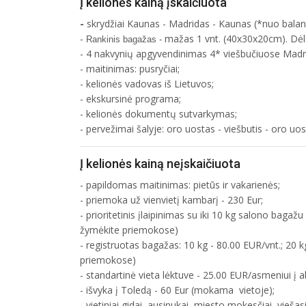
Į kelionės kainą įskaičiuota
-
skrydžiai Kaunas - Madridas - Kaunas (*nuo bala
-
mažas 1 vnt. (40x30x20cm).
Dėl
Rankinis bagažas -
- 4 nakvynių apgyvendinimas 4* viešbučiuose Madr
- maitinimas: pusryčiai;
- kelionės vadovas iš Lietuvos;
- ekskursinė programa;
- kelionės dokumentų sutvarkymas;
- pervežimai šalyje: oro uostas - viešbutis - oro uos
Į kelionės kainą neįskaičiuota
- papildomas maitinimas: pietūs ir vakarienės;
- priemoka už vienvietį kambarį - 230 Eur;
- prioritetinis įlaipinimas su iki 10 kg salono baga
žymėkite priemokose)
- registruotas bagažas: 10 kg - 80.00 EUR/vnt.; 20 
priemokose)
- standartinė vieta lėktuve - 25.00 EUR/asmeniui į
- išvyka į Toledą - 60 Eur (mokama vietoje);
- vietiniai gidai, ausinukai, miesto mokesčiai, vieš