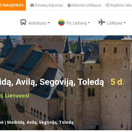
NAUJIENOS
Dovanų kuponas
Kelionės užklausa
Išvykimo laik
Autobusu
Po Lietuvą
Lėktuvu
dą, Avilą, Segoviją, Toledą
5 d.
iš Lietuvos!
nė į Madridą, Avilą, Segoviją, Toledą