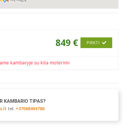
849 €
PIRKTI
ame kambaryje su kita moterimi
AR KAMBARIO TIPAS?
s.lt
tel.
+37068464786