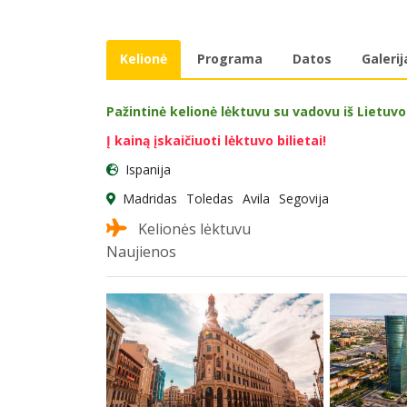
Kelionė
Programa
Datos
Galerij
Pažintinė kelionė lėktuvu su vadovu iš Lietuvo
Į kainą įskaičiuoti lėktuvo bilietai!
Ispanija
Madridas
Toledas
Avila
Segovija
Kelionės lėktuvu
Naujienos