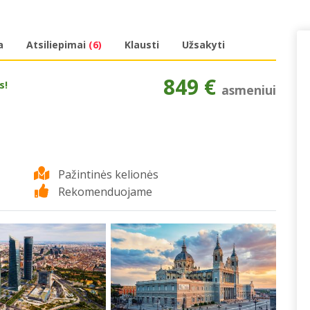
a
Atsiliepimai
(6)
Klausti
Užsakyti
849 €
s!
asmeniui
Pažintinės kelionės
Rekomenduojame