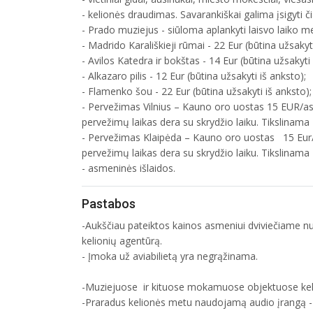
- kelionės draudimas. Savarankiškai galima įsigyti č
- Prado muziejus - siūloma aplankyti laisvo laiko m
- Madrido Karališkieji rūmai - 22 Eur (būtina užsakyti
- Avilos Katedra ir bokštas - 14 Eur (būtina užsakyti 
- Alkazaro pilis - 12 Eur (būtina užsakyti iš anksto);
- Flamenko šou - 22 Eur (būtina užsakyti iš anksto);
- Pervežimas Vilnius – Kauno oro uostas 15 EUR/asm.
pervežimų laikas dera su skrydžio laiku. Tikslinama
- Pervežimas Klaipėda – Kauno oro uostas 15 Eur/as
pervežimų laikas dera su skrydžio laiku. Tikslinama
- asmeninės išlaidos.
Pastabos
-Aukščiau pateiktos kainos asmeniui dviviečiame n
kelionių agentūrą.
- Įmoka už aviabi
-Muziejuose ir kituose mokamuose objektuose kel
-Praradus kelionės metu naudojamą audio įrangą -