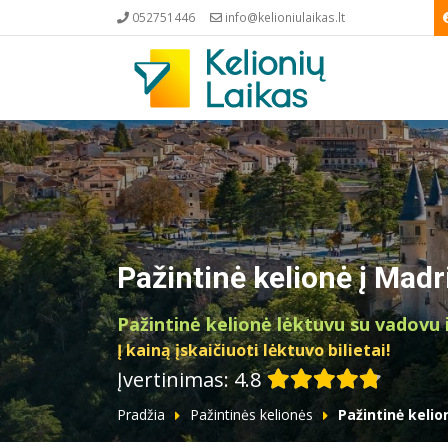
052751446
info@kelioniulaikas.lt
Pažintinė kelionė į Madri
Pažintinė kelionė lėktuvu su vadovu 
Į kainą įskaičiuoti lėktuvo bilietai!
Įvertinimas: 4.8
Pradžia
Pažintinės kelionės
Pažintinė kelio