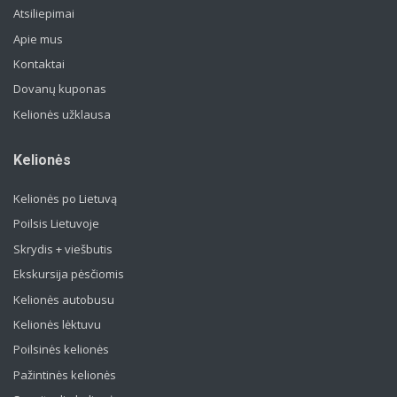
Atsiliepimai
Apie mus
Kontaktai
Dovanų kuponas
Kelionės užklausa
Kelionės
Kelionės po Lietuvą
Poilsis Lietuvoje
Skrydis + viešbutis
Ekskursija pėsčiomis
Kelionės autobusu
Kelionės lėktuvu
Poilsinės kelionės
Pažintinės kelionės