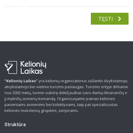
TĘSTI
“Kelionių Laikas”
yra kelionių organizatorius siūlantis išvykstamojo,
atvykstamojo bei vietinio turizmo paslaugas. Turizmo srityje dirbame
nuo 2002 metų, turime subūrę didelį puikiai savo darbą išmanančių ir
jį mylinčių asmenų komandą. Organizuojame įvairias keliones
pavieniams asmenims bei kolektyvams, taip pat specializuotas
keliones moksleivių grupėms, senjorams.
Struktūra