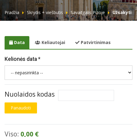
Pradžia
Skrydis + viešbutis
Savaitgalis Pizoje
Užsakyti
Data
Keliautojai
Patvirtinimas
Kelionės data *
Nuolaidos kodas
Panaudoti
Viso:
0,00 €