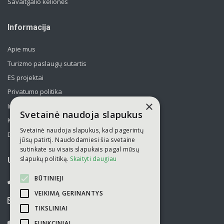
Savaitgalio kelionės
Informacija
Apie mus
Turizmo paslaugų sutartis
ES projektai
Privatumo politika
×
Informavimas apie asmens duomenų tvarkymą
Svetainė naudoja slapukus
Kelionės kolektyvams po Lietuvą
Svetainė naudoja slapukus, kad pagerintų
Draudimas
jūsų patirtį. Naudodamiesi šia svetaine
sutinkate su visais slapukais pagal mūsų
slapukų politiką.
Skaityti daugiau
UAB „Kelionių laikas“
BŪTINIEJI
052751446
VEIKIMĄ GERINANTYS
info@kelioniulaikas.lt
TIKSLINIAI
Kalvarijų g. 14, LT 09309 Vilnius
FUNKCINIAI