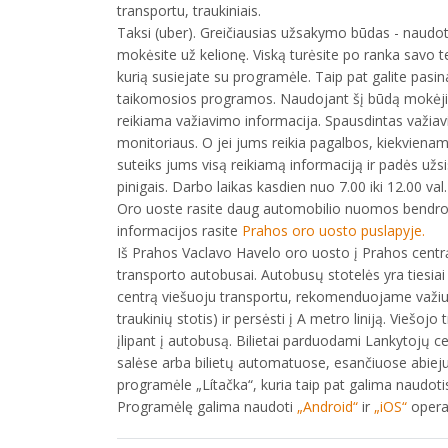
transportu, traukiniais.
Taksi (uber). Greičiausias užsakymo būdas - naudo
mokėsite už kelionę. Viską turėsite po ranka savo t
kurią susiejate su programėle. Taip pat galite pasi
taikomosios programos. Naudojant šį būdą mokėjimai
reikiama važiavimo informacija. Spausdintas važiavi
monitoriaus. O jei jums reikia pagalbos, kiekviename
suteiks jums visą reikiamą informaciją ir padės užsisa
pinigais. Darbo laikas kasdien nuo 7.00 iki 12.00 val.
Oro uoste rasite daug automobilio nuomos bendrovi
informacijos rasite
Prahos oro uosto puslapyje.
Iš Prahos Vaclavo Havelo oro uosto į Prahos centrą 
transporto autobusai. Autobusų stotelės yra tiesiai
centrą viešuoju transportu, rekomenduojame važiuot
traukinių stotis) ir persėsti į A metro liniją. Viešojo t
įlipant į autobusą. Bilietai parduodami Lankytojų 
salėse arba bilietų automatuose, esančiuose abieju
programėle „Lítačka“, kuria taip pat galima naudoti
Programėlę galima naudoti
„Android“
ir
„iOS“
opera