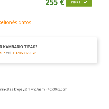
255 €
PIRKTI
kelionės datos
AR KAMBARIO TIPAS?
s.lt
tel.
+37060079076
 minkštas krepšys) 1 vnt./asm. (40x30x20cm).