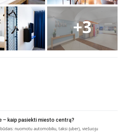
+3
e – kaip pasiekti miesto centrą?
s būdais: nuomotu automobiliu, taksi (uber), viešuoju