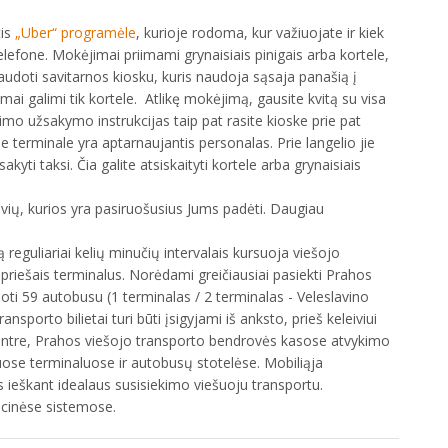
tis
„Uber“ programėle
, kurioje rodoma, kur važiuojate ir kiek
elefone. Mokėjimai priimami grynaisiais pinigais arba kortele,
naudoti savitarnos kiosku, kuris naudoja sąsaja panašią į
 galimi tik kortele. Atlikę mokėjimą, gausite kvitą su visa
mo užsakymo instrukcijas taip pat rasite kioske prie pat
 terminale yra aptarnaujantis personalas. Prie langelio jie
kyti taksi. Čia galite atsiskaityti kortele arba grynaisiais
ų, kurios yra pasiruošusius Jums padėti. Daugiau
reguliariai kelių minučių intervalais kursuoja viešojo
 priešais terminalus. Norėdami greičiausiai pasiekti Prahos
i 59 autobusu (1 terminalas / 2 terminalas - Veleslavino
ransporto bilietai turi būti įsigyjami iš anksto, prieš keleiviui
centre, Prahos viešojo transporto bendrovės kasose atvykimo
ose terminaluose ir autobusų stotelėse. Mobiliąja
s ieškant idealaus susisiekimo viešuoju transportu.
cinėse sistemose.