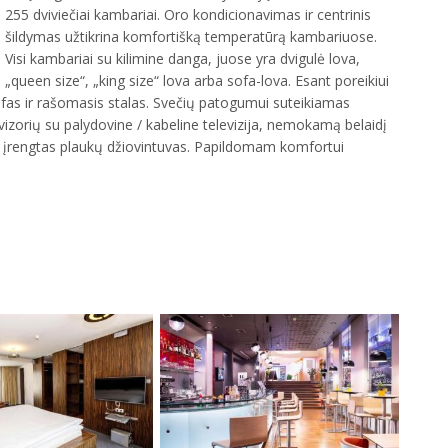
255 dviviečiai kambariai. Oro kondicionavimas ir centrinis
šildymas užtikrina komfortišką temperatūrą kambariuose.
Visi kambariai su kilimine danga, juose yra dvigulė lova,
„queen size“, „king size“ lova arba sofa-lova. Esant poreikiui
ifas ir rašomasis stalas. Svečių patogumui suteikiamas
vizorių su palydovine / kabeline televizija, nemokamą belaidį
, įrengtas plaukų džiovintuvas. Papildomam komfortui