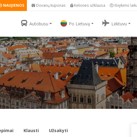
NAUJIENOS
Dovanų kuponas
Kelionės užklausa
Išvykimo laik
Autobusu
Po Lietuvą
Lėktuvu
iepimai
Klausti
Užsakyti