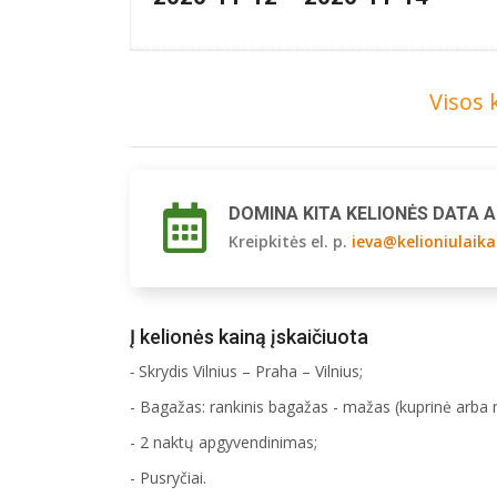
Visos 
DOMINA KITA KELIONĖS DATA 
Kreipkitės el. p.
ieva@kelioniulaika
Į kelionės kainą įskaičiuota
-
Skrydis Vilnius – Praha – Vilnius;
- Bagažas: rankinis bagažas - mažas (kuprinė arba
- 2 naktų apgyvendinimas;
- Pusryčiai.