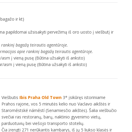
bagažo ir kt)
ma papildomai užsisakyti pervežimą iš oro uosto į viešbutį ir
e rankinį bagažą teirautis agentūroje.
formacijos apie rankinį bagažą teirautis agentūroje.
/asm į vieną pusę (Būtina užsakyti iš anksto)
r/asm į vieną pusę (Būtina užsakyti iš anksto)
Viešbutis
Ibis Praha Old Town
3* įsikūręs istoriniame
Prahos rajone, vos 5 minutės kelio nuo Vaclavo aikštės ir
Staroměstské náměstí (Senamiesčio aikštės). Šalia viešbučio
svečiai ras restoranų, barų, naktinio gyvenimo vietų,
parduotuvių bei viešojo transporto stotelių.
Čia įrengti 271 nerūkantis kambarys, iš jų 5 liukso klasės ir