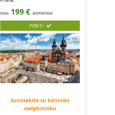
Praha
199 €
nuo
asmeniui
PIRKTI
Susisiekite su kelionės
vadybininku