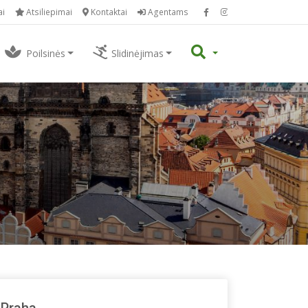
ai
Atsiliepimai
Kontaktai
Agentams
Poilsinės
Slidinėjimas