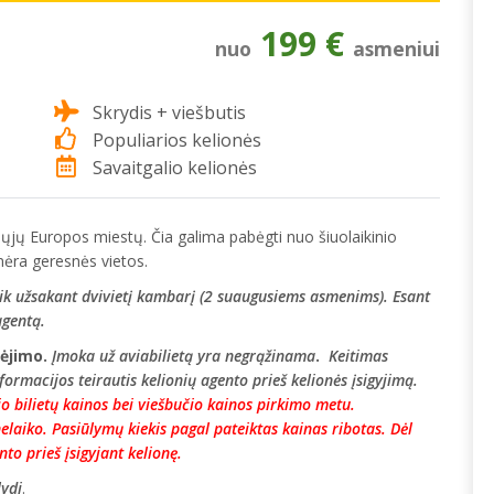
199 €
nuo
asmeniui
Skrydis + viešbutis
Populiarios kelionės
Savaitgalio kelionės
džiųjų Europos miestų. Čia galima pabėgti nuo šiuolaikinio
 nėra geresnės vietos.
ik užsakant dvivietį kambarį (2 suaugusiems asmenims). Esant
agentą.
kėjimo.
Įmoka už aviabilietą yra negrąžinama
.
Keitimas
ormacijos teirautis kelionių agento prieš kelionės įsigyjimą.
io bilietų kainos bei viešbučio kainos pirkimo metu.
elaiko. Pasiūlymų kiekis pagal pateiktas kainas ribotas. Dėl
to prieš įsigyjant kelionę.
lydi
.