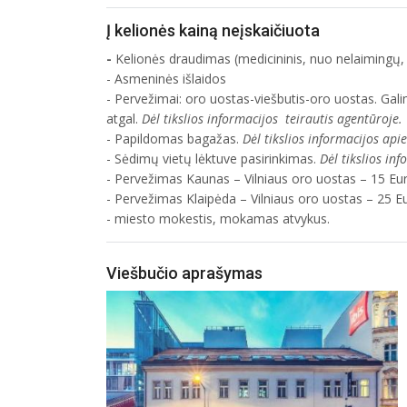
Į kelionės kainą neįskaičiuota
-
Kelionės draudimas (medicininis, nuo nelaimingų, 
- Asmeninės išlaidos
- Pervežimai: oro uostas-viešbutis-oro uostas. Gali
atgal.
Dėl tikslios informacijos teirautis agentūroje.
- Papildomas bagažas.
Dėl tikslios informacijos api
- Sėdimų vietų lėktuve pasirinkimas.
Dėl tikslios in
- Pervežimas Kaunas – Vilniaus oro uostas – 15 Eur
- Pervežimas Klaipėda – Vilniaus oro uostas – 25 Eu
- miesto mokestis, mokamas atvykus.
Viešbučio aprašymas