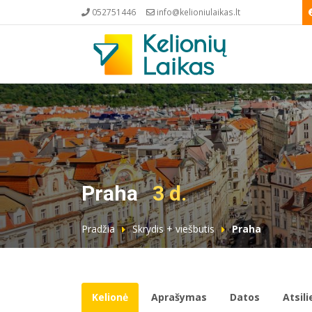
052751446
info@kelioniulaikas.lt
Praha
3 d.
Pradžia
Skrydis + viešbutis
Praha
Kelionė
Aprašymas
Datos
Atsil