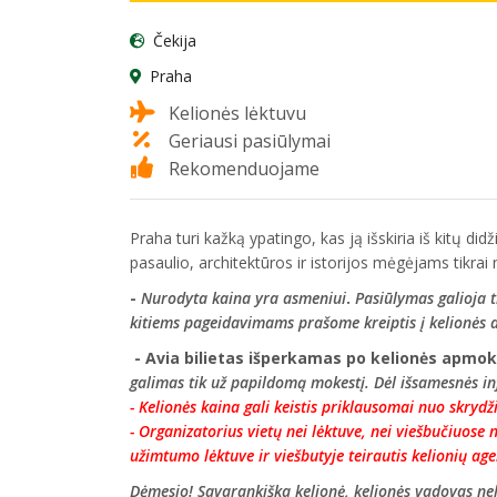
Čekija
Praha
Kelionės lėktuvu
Geriausi pasiūlymai
Rekomenduojame
Praha turi kažką ypatingo, kas ją išskiria iš kitų di
pasaulio, architektūros ir istorijos mėgėjams tikrai
-
Nurodyta kaina yra asmeniui
.
Pasiūlymas galioja t
kitiems pageidavimams prašome kreiptis į kelionės 
- Avia bilietas išperkamas po kelionės apmo
galimas tik už papildomą mokestį. Dėl išsamesnės inf
- Kelionės kaina gali keistis priklausomai nuo skrydž
-
Organizatorius vietų nei lėktuve, nei viešbučiuose n
užimtumo lėktuve ir viešbutyje teirautis kelionių agen
Dėmesio! Savarankiška kelionė, kelionės vadovas ne