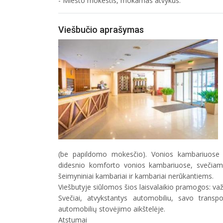
- Miesto mokestis, mokamas atvykus.
Viešbučio aprašymas
(be papildomo mokesčio). Vonios kambariuose yra
didesnio komforto vonios kambariuose, svečiam
šeimyniniai kambariai ir kambariai nerūkantiems.
Viešbutyje siūlomos šios laisvalaikio pramogos: važin
Svečiai, atvykstantys automobiliu, savo transp
automobilių stovėjimo aikštelėje.
Atstumai