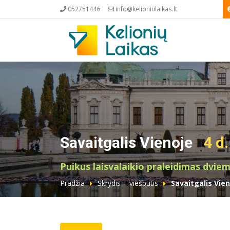
052751446
info@kelioniulaikas.lt
Savaitgalis Vienoje
4 d.
Puikus laisvalaikio praleidimas dviem
Pradžia
Skrydis + viešbutis
Savaitgalis Vie