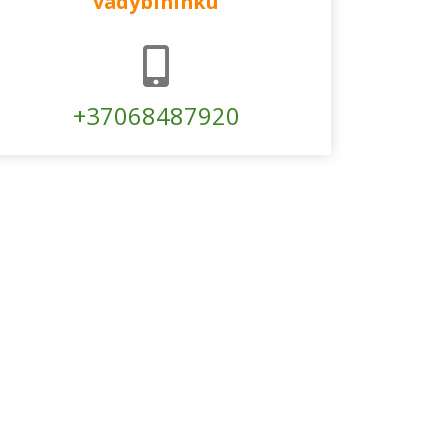
vadybininku
+37068487920