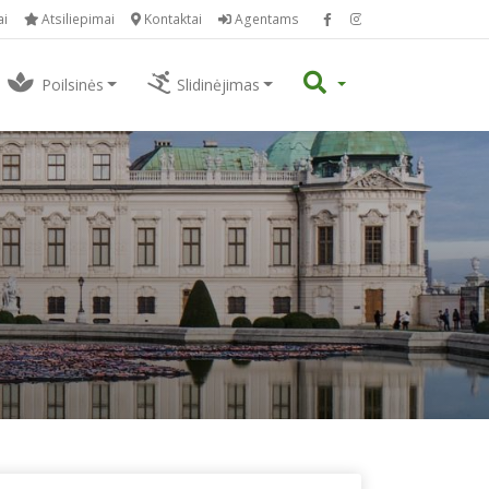
ai
Atsiliepimai
Kontaktai
Agentams
Poilsinės
Slidinėjimas