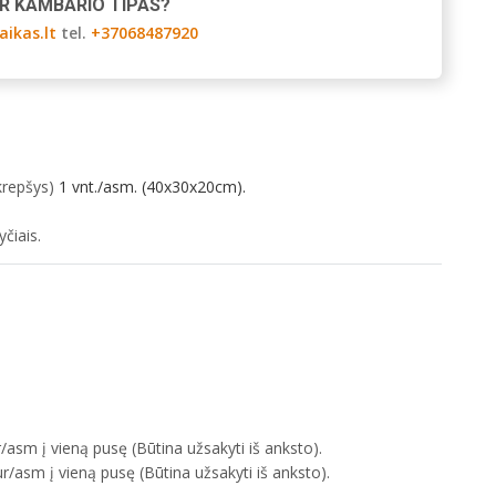
AR KAMBARIO TIPAS?
aikas.lt
tel.
+37068487920
krepšys)
1 vnt./asm. (40x30x20cm).
čiais.
asm į vieną pusę (Būtina užsakyti iš anksto).
r/asm į vieną pusę (Būtina užsakyti iš anksto).