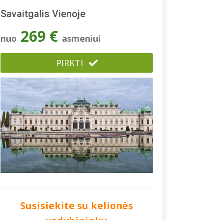
Savaitgalis Vienoje
269 €
nuo
asmeniui
PIRKTI
Susisiekite su kelionės