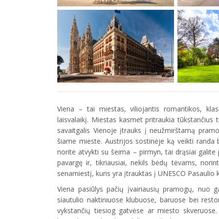
Viena – tai miestas, viliojantis romantikos, kla
laisvalaikį. Miestas kasmet pritraukia tūkstančius 
savaitgalis Vienoje įtrauks į neužmirštamą pramogų
šiame mieste. Austrijos sostinėje ką veikti randa 
norite atvykti su šeima – pirmyn, tai drąsiai galit
pavargę ir, tikriausiai, nekils bėdų tėvams, nori
senamiestį, kuris yra įtrauktas į UNESCO Pasaulio 
Viena pasiūlys pačių įvairiausių pramogų, nuo gal
siautulio naktiniuose klubuose, baruose bei rest
vykstančių tiesiog gatvėse ar miesto skveruose. 