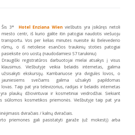
Šis 3*
Hotel Enziana Wien
viešbutis yra įsikūręs netoli
miesto centr, iš kurio galite itin patogiai naudotis viešuoju
transportu. Vos per kelias minutes nueisite iki Belevederio
rūmų, o iš netoliese esančios traukinių stoties patogiai
pasieksite oro uostą (naudodamiesi S7 tarukiniu)
Draugiški registratūros darbuotojai mielai atsakys į visus
klausimus. Viešbutyje veikia belaidis internetas, galima
užsisakyti ekskursijų. Kambariuose yra dvigulės lovos, o
jauniesiems svečiams galima užsakyti papildomas
lovas. Taip pat yra televizorius, radijas ir belaidis internetas
 plaukų džiovintuvai ir kosmetiniai veidrodžiai. Siekiant
s siūlomos kosmetikos priemonės. Viešbutyje taip pat yra
ėjimasis dviračiais / kalnų dviračiais.
orto priemones gali pasistatyti garaže (už mokestį) arba