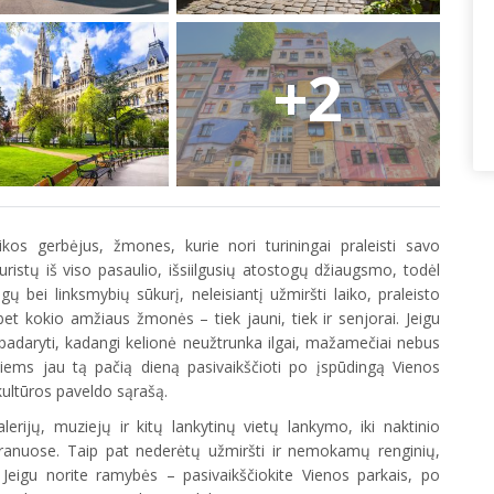
+2
sikos gerbėjus, žmones, kurie nori turiningai praleisti savo
turistų iš viso pasaulio, išsiilgusių atostogų džiaugsmo, todėl
 bei linksmybių sūkurį, neleisiantį užmiršti laiko, praleisto
bet kokio amžiaus žmonės – tiek jauni, tiek ir senjorai. Jeigu
e padaryti, kadangi kelionė neužtrunka ilgai, mažamečiai nebus
ntiems jau tą pačią dieną pasivaikščioti po įspūdingą Vienos
kultūros paveldo sąrašą.
erijų, muziejų ir kitų lankytinų vietų lankymo, iki naktinio
oranuose. Taip pat nederėtų užmiršti ir nemokamų renginių,
Jeigu norite ramybės – pasivaikščiokite Vienos parkais, po