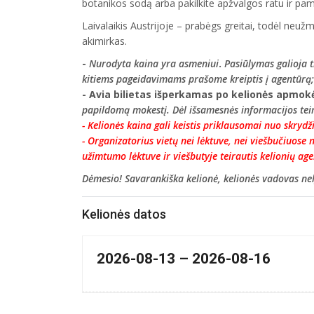
botanikos sodą arba pakilkite apžvalgos ratu ir pam
Laivalaikis Austrijoje – prabėgs greitai, todėl neuž
akimirkas.
-
Nurodyta kaina yra asmeniui
.
Pasiūlymas galioja t
kitiems pageidavimams prašome kreiptis į agentūrą;
- Avia bilietas išperkamas po kelionės apmok
papildomą mokestį. Dėl išsamesnės informacijos teira
- Kelionės kaina gali keistis priklausomai nuo skrydž
-
Organizatorius vietų nei lėktuve, nei viešbučiuose n
užimtumo lėktuve ir viešbutyje teirautis kelionių agen
Dėmesio! Savarankiška kelionė, kelionės vadovas ne
Kelionės datos
2026-08-13 – 2026-08-16