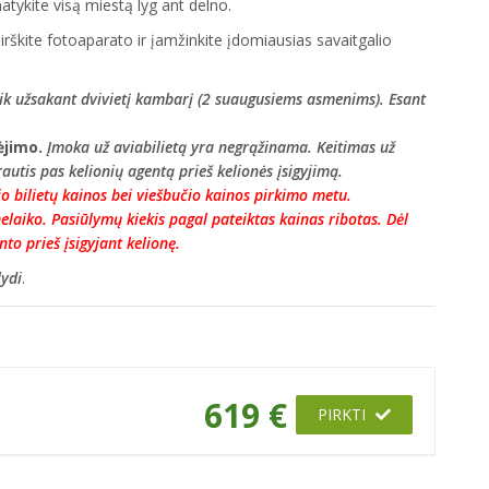
atykite visą miestą lyg ant delno.
mirškite fotoaparato ir įamžinkite įdomiausias savaitgalio
ik užsakant dvivietį kambarį (2 suaugusiems asmenims). Esant
ėjimo.
Įmoka už aviabilietą yra negrąžinama.
Keitimas už
utis pas kelionių agentą prieš kelionės įsigyjimą.
io bilietų kainos bei viešbučio kainos pirkimo metu.
elaiko. Pasiūlymų kiekis pagal pateiktas kainas ribotas. Dėl
to prieš įsigyjant kelionę.
lydi
.
619 €
PIRKTI