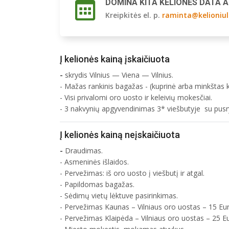
DOMINA KITA KELIONĖS DATA 
Kreipkitės el. p.
raminta@kelioniul
Į kelionės kainą įskaičiuota
-
skrydis Vilnius — Viena — Vilnius.
- Mažas rankinis bagažas -
(kuprinė arba minkštas 
- Visi privalomi oro uosto ir keleivių mokesčiai.
- 3 nakvynių apgyvendinimas 3* viešbutyje su pusry
Į kelionės kainą neįskaičiuota
-
Draudimas.
- Asmeninės išlaidos.
- Pervežimas: iš oro uosto į viešbutį ir atgal.
- Papildomas bagažas.
- Sėdimų vietų lėktuve pasirinkimas.
- Pervežimas Kaunas – Vilniaus oro uostas – 15 Eur/
- Pervežimas Klaipėda – Vilniaus oro uostas – 25 Eu