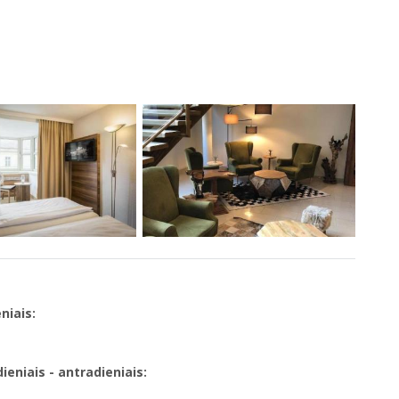
niais:
eniais - antradieniais: