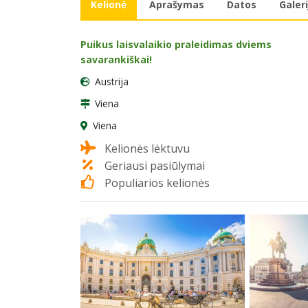
Kelionė
Aprašymas
Datos
Galeri
Puikus laisvalaikio praleidimas dviems
savarankiškai!
Austrija
Viena
Viena
Kelionės lėktuvu
Geriausi pasiūlymai
Populiarios kelionės