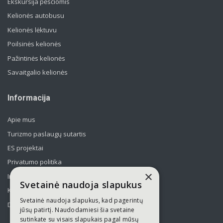
Ekskursija pėsčiomis
Kelionės autobusu
Kelionės lėktuvu
Poilsinės kelionės
Pažintinės kelionės
Savaitgalio kelionės
Informacija
Apie mus
Turizmo paslaugų sutartis
ES projektai
Privatumo politika
×
Informavimas apie asmens duomenų tvarkymą
Svetainė naudoja slapukus
Kelionės kolektyvams po Lietuvą
Svetainė naudoja slapukus, kad pagerintų
Draudimas
jūsų patirtį. Naudodamiesi šia svetaine
sutinkate su visais slapukais pagal mūsų