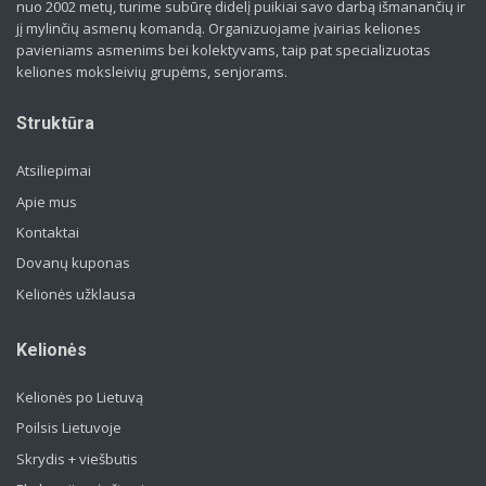
nuo 2002 metų, turime subūrę didelį puikiai savo darbą išmanančių ir
jį mylinčių asmenų komandą. Organizuojame įvairias keliones
pavieniams asmenims bei kolektyvams, taip pat specializuotas
keliones moksleivių grupėms, senjorams.
Struktūra
Atsiliepimai
Apie mus
Kontaktai
Dovanų kuponas
Kelionės užklausa
Kelionės
Kelionės po Lietuvą
Poilsis Lietuvoje
Skrydis + viešbutis