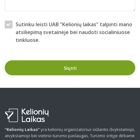
Sutinku leisti UAB "Kelionių laikas" talpinti mano
atsiliepimą svetainėje bei naudoti socialiniuose
tinkluose.
Siųsti
“Kelionių Laikas”
yra kelionių organizatorius siūlantis išvykstamojo,
atvykstamojo bei vietinio turizmo paslaugas. Turizmo srityje dirbame