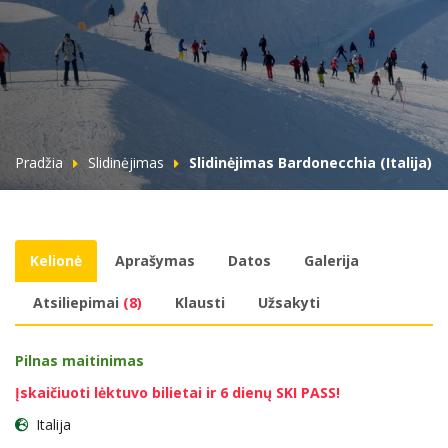
Pradžia
Slidinėjimas
Slidinėjimas Bardonecchia (Italija)
Kelionė
Aprašymas
Datos
Galerija
Atsiliepimai
(8)
Klausti
Užsakyti
Pilnas maitinimas
Įskaičiuoti lėktuvo bilietai ir 6 dienų SKI PASS!
Italija