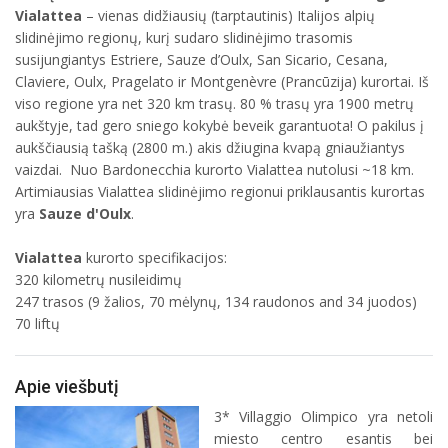
Vialattea
– vienas didžiausių (tarptautinis) Italijos alpių
slidinėjimo regionų, kurį sudaro slidinėjimo trasomis
susijungiantys Estriere, Sauze d’Oulx, San Sicario, Cesana,
Claviere, Oulx, Pragelato ir Montgenèvre (Prancūzija) kurortai. Iš
viso regione yra net 320 km trasų. 80 % trasų yra 1900 metrų
aukštyje, tad gero sniego kokybė beveik garantuota! O pakilus į
aukščiausią tašką (2800 m.) akis džiugina kvapą gniaužiantys
vaizdai. Nuo Bardonecchia kurorto Vialattea nutolusi ~18 km.
Artimiausias Vialattea slidinėjimo regionui priklausantis kurortas
yra
Sauze d'Oulx
.
Vialattea
kurorto specifikacijos:
320 kilometrų nusileidimų
247 trasos (9 žalios, 70 mėlynų, 134 raudonos and 34 juodos)
70 liftų
Apie viešbutį
3* Villaggio Olimpico yra netoli
miesto centro esantis bei