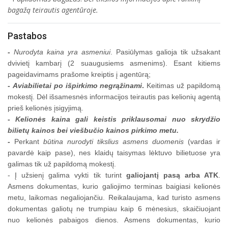
bagažą teirautis agentūroje.
Pastabos
-
Nurodyta kaina yra asmeniui
. Pasiūlymas galioja tik užsakant
dvivietį kambarį (2 suaugusiems asmenims). Esant kitiems
pageidavimams prašome kreiptis į agentūrą;
-
Aviabilietai po išpirkimo negrąžinami
.
Keitimas už papildomą
mokestį. Dėl išsamesnės informacijos teirautis pas kelionių agentą
prieš kelionės įsigyjimą.
-
Kelionės kaina gali keistis priklausomai nuo skrydžio
bilietų kainos bei viešbučio kainos pirkimo metu.
-
Perkant
būtina nurodyti tikslius asmens duomenis
(vardas ir
pavardė kaip pase), nes klaidų taisymas lėktuvo bilietuose yra
galimas tik už papildomą mokestį.
- Į užsienį galima vykti tik turint
galiojantį pasą arba ATK
.
Asmens dokumentas, kurio galiojimo terminas baigiasi kelionės
metu, laikomas negaliojančiu. Reikalaujama, kad turisto asmens
dokumentas galiotų ne trumpiau kaip 6 mėnesius, skaičiuojant
nuo kelionės pabaigos dienos. Asmens dokumentas, kurio