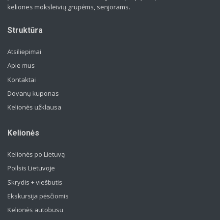
keliones moksleivių grupėms, senjorams.
Struktūra
Atsiliepimai
Apie mus
Kontaktai
Dovanų kuponas
Kelionės užklausa
Kelionės
Kelionės po Lietuvą
Poilsis Lietuvoje
Skrydis + viešbutis
Ekskursija pėsčiomis
Kelionės autobusu