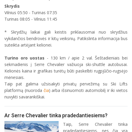
Skrydis
Vilnius 05:50 - Turinas 07:35
Turinas 08:05 - Vilnius 11:45
* Skrydžių laikai gali keistis priklausomai nuo skrydžius
vykdančios bendrovės ir kitų veiksnių. Patikslinta informacija bus
suteikta artėjant kelionei.
Turino oro uostas
- 130 km / apie 2 val. Šeštadieniais bei
sekmadienis į Serre Chevalier važiuoja ski-shuttle autobusai.
Kelionės kaina ir grafikas turėtų būti paskelbti rugpjūčio-rugsėjo
mėnesiais.
Taip pat galima užsisakyti privatų pervežimą su Ski Lifts
platformą (nuoroda
čia
) arba išsinuomoti automobilį ir iki vietos
nuvykti savarankiškai.
Ar Serre Chevalier tinka pradedantiesiems?
Taip, Serre Chevalier tinka
pradedantiesiems, nes čia yra