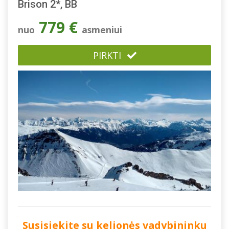
Brison 2*, BB
779 €
nuo
asmeniui
PIRKTI
Susisiekite su kelionės vadybininku