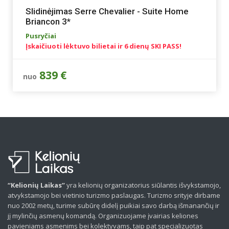
Slidinėjimas Serre Chevalier - Suite Home
Briancon 3*
Pusryčiai
Įskaičiuoti lėktuvo bilietai ir 6 dienų SKI PASS!
839 €
nuo
“Kelionių Laikas”
yra kelionių organizatorius siūlantis išvykstamojo,
atvykstamojo bei vietinio turizmo paslaugas. Turizmo srityje dirbame
nuo 2002 metų, turime subūrę didelį puikiai savo darbą išmanančių ir
jį mylinčių asmenų komandą. Organizuojame įvairias keliones
pavieniams asmenims bei kolektyvams, taip pat specializuotas