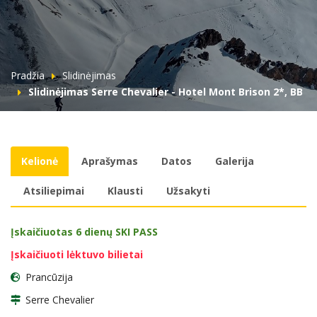
Pradžia
Slidinėjimas
Slidinėjimas Serre Chevalier - Hotel Mont Brison 2*, BB
Kelionė
Aprašymas
Datos
Galerija
Atsiliepimai
Klausti
Užsakyti
Įskaičiuotas 6 dienų SKI PASS
Įskaičiuoti lėktuvo bilietai
Prancūzija
Serre Chevalier