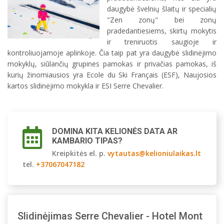
daugybė švelnių šlaitų ir specialių
"Zen zonų" bei zonų
pradedantiesiems, skirtų mokytis
ir treniruotis saugioje ir
kontroliuojamoje aplinkoje. Čia taip pat yra daugybė slidinėjimo
mokyklų, siūlančių grupines pamokas ir privačias pamokas, iš
kurių žinomiausios yra Ecole du Ski Français (ESF), Naujosios
kartos slidinėjimo mokykla ir ESI Serre Chevalier.
DOMINA KITA KELIONĖS DATA AR
KAMBARIO TIPAS?
Kreipkitės el. p.
vytautas@kelioniulaikas.lt
tel.
+37067047182
Slidinėjimas Serre Chevalier - Hotel Mont