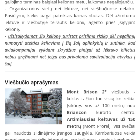
galiojimo terminas baigiasi kelionės metu, laikomas negaliojančiu.
-
Organizatorius vietų nei lėktuve, nei viešbučiuose nelaiko.
Pasiūlymų kiekis pagal pateiktas kainas ribotas. Dėl užimtumo
lėktuve ir viešbutyje teirautis kelionių agento prieš įsigyjant
kelionę.
-
užsisakydamas šią kelionę turistas prisiima riziką dėl negalimų
numatyti ateities keliavimo į šią šalį aplinkybių ir sutinka, kad
aviakompanijai vykdant skrydžius pinigai už lėktuvo bilietus
nebus grąžinami net jeigu bus privaloma saviizoliacija atvykus į
šalį
Viešbučio aprašymas
Mont Brison 2*
viešbutis -
kuklus tačiau turi viską ko reikia.
Įsikūręs vos už 100 metrų nuo
Briancon
kurorto centro.
Artimiausias keltuvas už 150
metrų
(Mont Prorel). Visi svečiai
gali naudotis slidinėjimo įrangos saugykla. Kambariuose veikia
nemokamas bevielis internetas, yra balkonas, vonios kambarys,