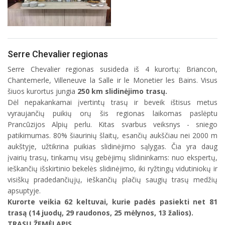
Serre Chevalier regionas
Serre Chevalier regionas susideda iš 4 kurortų: Briancon,
Chantemerle, Villeneuve la Salle ir le Monetier les Bains. Visus
šiuos kurortus jungia
250 km slidinėjimo trasų.
Dėl nepakankamai įvertintų trasų ir beveik ištisus metus
vyraujančių puikių orų šis regionas laikomas paslėptu
Prancūzijos Alpių perlu. Kitas svarbus veiksnys - sniego
patikimumas. 80% šiaurinių šlaitų, esančių aukščiau nei 2000 m
aukštyje, užtikrina puikias slidinėjimo sąlygas. Čia yra daug
įvairių trasų, tinkamų visų gebėjimų slidininkams: nuo ekspertų,
ieškančių išskirtinio bekelės slidinėjimo, iki ryžtingų vidutiniokų ir
visiškų pradedančiųjų, ieškančių plačių saugių trasų medžių
apsuptyje.
Kurorte veikia 62 keltuvai, kurie padės pasiekti net 81
trasą (14 juodų, 29 raudonos, 25 mėlynos, 13 žalios).
TRASŲ ŽEMĖLAPIS