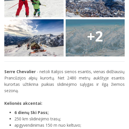
+2
Serre Chevalier
- netoli Italijos sienos esantis, vienas didžiausių
Prancūzijos alpių kurortų. Net 2480 metrų aukštyje esantis
kurortas užtikrina puikias slidinėjimo sąlygas ir ilgą žiemos
sezoną.
Kelionės akcentai:
6 dienų Ski Pass;
250 km slidinėjimo trasų;
apgyvendinimas 150 m nuo keltuvo;