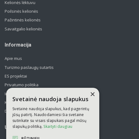
Kelionės lėktuvu
Poilsinės kelionės
Pažintinės kelionės
Savaitgalio kelionės
Informacija
Apie mus
Turizmo paslaugų sutartis
ES projektai
Privatumo politika
×
Informavimas apie asmens duomenų tvarkymą
Svetainė naudoja slapukus
Kelionės kolektyvams po Lietuvą
Svetainė naudoja slapukus, kad pagerintų
Draudimas
jūsų patirtį. Naudodamiesi šia svetaine
sutinkate su visais slapukais pagal mūsų
slapukų politiką.
Skaityti daugiau
UAB „Kelionių laikas“
BŪTINIEJI