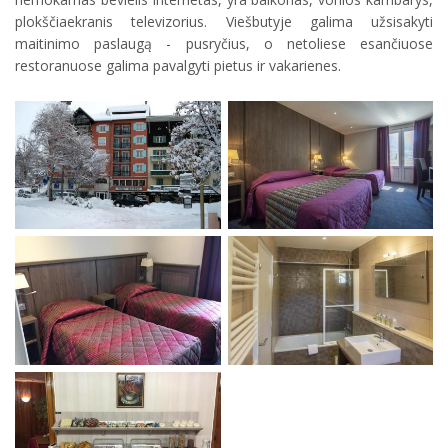
plokščiaekranis televizorius. Viešbutyje galima užsisakyti
maitinimo paslaugą - pusryčius, o netoliese esančiuose
restoranuose galima pavalgyti pietus ir vakarienes.