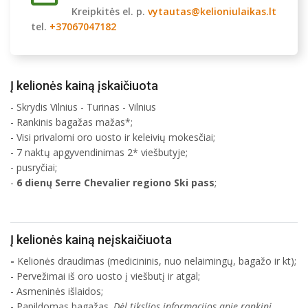
Kreipkitės el. p.
vytautas@kelioniulaikas.lt
tel.
+37067047182
Į kelionės kainą įskaičiuota
- Skrydis Vilnius - Turinas - Vilnius
- Rankinis bagažas mažas*;
- Visi privalomi oro uosto ir keleivių mokesčiai;
- 7 naktų apgyvendinimas 2* viešbutyje;
- pusryčiai;
-
6 dienų Serre Chevalier regiono Ski pass
;
Į kelionės kainą neįskaičiuota
-
Kelionės draudimas (medicininis, nuo nelaimingų, bagažo ir kt);
- Pervežimai iš oro uosto į viešbutį ir atgal;
- Asmeninės išlaidos;
- Papildomas bagažas.
Dėl tikslios informacijos apie rankinį