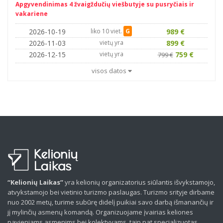
Apgyvendinimas 4 žvaigždučių viešbutyje su pusryčiais ir
vakariene
2026-10-19
liko 10 viet.
G
989 €
2026-11-03
vietų yra
899 €
2026-12-15
vietų yra
759 €
799 €
visos datos
“Kelionių Laikas”
yra kelionių organizatorius siūlantis išvykstamojo,
atvykstamojo bei vietinio turizmo paslaugas. Turizmo srityje dirbame
nuo 2002 metų, turime subūrę didelį puikiai savo darbą išmanančių ir
jį mylinčių asmenų komandą. Organizuojame įvairias keliones
pavieniams asmenims bei kolektyvams, taip pat specializuotas