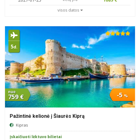
visos datos
5
d.
nuo
-5
759 €
%
Pažintinė kelionė į Šiaurės Kiprą
Kipras
Įskaičiuoti lėktuvo bilietai