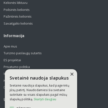
Kelionės lėktuvu
Poilsinės kelionės
Pažintinės kelionės
Savaitgalio kelionės
Informacija
Apie mus
Turizmo paslaugų sutartis
ES projektai
Privatumo politika
×
Informavimas apie asmens duomenų tvarkymą
Svetainė naudoja slapukus
Kelionės kolektyvams po Lietuvą
Svetainė naudoja slapukus, kad pagerintų
Draudimas
jūsų patirtį. Naudodamiesi šia svetaine
sutinkate su visais slapukais pagal mūsų
slapukų politiką.
Skaityti daugiau
UAB „Kelionių laikas“