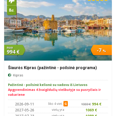
8
d.
nuo
-7
994 €
%
Šiaurės Kipras (pažintinė - poilsinė programa)
Kipras
Pažintinė - poilsinė kelionė su vadovu iš Lietuvos
Apgyvendinimas 4 žvaigždučių viešbutyje su pusryčiais ir
vakariene
2026-09-11
liko 4 viet.
G
994 €
1069 €
2027-05-26
vietų yra
1069 €
2027-07-23
vietų yra
1089 €