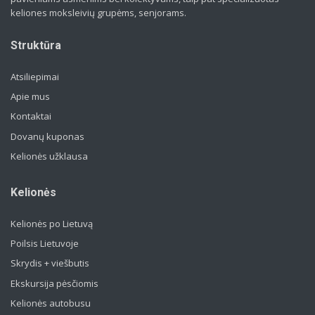
keliones moksleivių grupėms, senjorams.
Struktūra
Atsiliepimai
Apie mus
Kontaktai
Dovanų kuponas
Kelionės užklausa
Kelionės
Kelionės po Lietuvą
Poilsis Lietuvoje
Skrydis + viešbutis
Ekskursija pėsčiomis
Kelionės autobusu