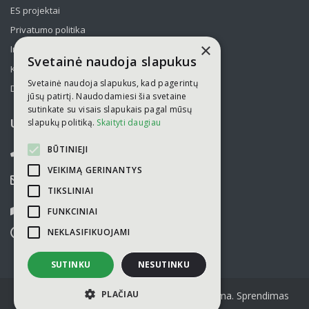
ES projektai
Privatumo politika
×
Informavimas apie asmens duomenų tvarkymą
Svetainė naudoja slapukus
Kelionės kolektyvams po Lietuvą
Svetainė naudoja slapukus, kad pagerintų
Draudimas
jūsų patirtį. Naudodamiesi šia svetaine
sutinkate su visais slapukais pagal mūsų
slapukų politiką.
Skaityti daugiau
UAB „Kelionių laikas“
BŪTINIEJI
052751446
VEIKIMĄ GERINANTYS
info@kelioniulaikas.lt
TIKSLINIAI
Kalvarijų g. 14, LT 09309 Vilnius
FUNKCINIAI
NEKLASIFIKUOJAMI
I-V
9.00 - 18.00
VI-VII
nedirbame
SUTINKU
NESUTINKU
PLAČIAU
© 2026 Kopijuoti turinį be sutikimo draudžiama. Sprendimas