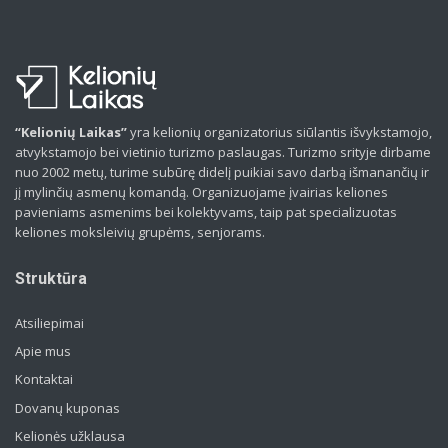
“Kelionių Laikas”
yra kelionių organizatorius siūlantis išvykstamojo,
atvykstamojo bei vietinio turizmo paslaugas. Turizmo srityje dirbame
nuo 2002 metų, turime subūrę didelį puikiai savo darbą išmanančių ir
jį mylinčių asmenų komandą. Organizuojame įvairias keliones
pavieniams asmenims bei kolektyvams, taip pat specializuotas
keliones moksleivių grupėms, senjorams.
Struktūra
Atsiliepimai
Apie mus
Kontaktai
Dovanų kuponas
Kelionės užklausa