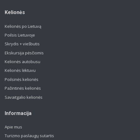
Kelionės
Kelionės po Lietuvą
Poilsis Lietuvoje
Skrydis + viešbutis
Ekskursija pėsčiomis
Kelionės autobusu
Kelionės lėktuvu
Poilsinės kelionės
Pažintinės kelionės
Savaitgalio kelionės
Informacija
Apie mus
Turizmo paslaugų sutartis