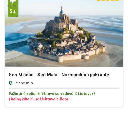
5
d.
Sen Mišelis - Sen Malo - Normandijos pakrantė
Prancūzija
Pažintinė kelionė lėktuvu su vadovu iš Lietuvos!
Į kainą įskaičiuoti lėktuvo bilietai!