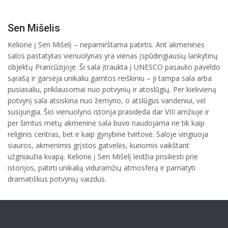
Sen Mišelis
Kelionė į Sen Mišelį – nepamirštama patirtis. Ant akmeninės
salos pastatytas vienuolynas yra vienas įspūdingiausių lankytinų
objektų Prancūzijoje. Ši sala įtraukta į UNESCO pasaulio paveldo
sąrašą ir garsėja unikaliu gamtos reiškiniu – ji tampa sala arba
pusiasaliu, priklausomai nuo potvynių ir atoslūgių. Per kiekvieną
potvynį sala atsiskiria nuo žemyno, o atslūgus vandeniui, vėl
susijungia. Šio vienuolyno istorija prasideda dar VIII amžiuje ir
per šimtus metų akmeninė sala buvo naudojama ne tik kaip
religinis centras, bet ir kaip gynybinė tvirtovė. Saloje vingiuoja
siauros, akmenimis grįstos gatvelės, kuriomis vaikštant
užgniaužia kvapą. Kelionė į Sen Mišelį leidžia prisiliesti prie
istorijos, patirti unikalią viduramžių atmosferą ir pamatyti
dramatiškus potvynių vaizdus.