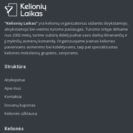
“Kelionių Laikas”
yra kelionių organizatorius siūlantis išvykstamojo,
atvykstamojo bei vietinio turizmo paslaugas. Turizmo srityje dirbame
nuo 2002 metų, turime subūrę didelį puikiai savo darbą išmanančių ir
jį mylinčių asmenų komandą. Organizuojame įvairias keliones
pavieniams asmenims bei kolektyvams, taip pat specializuotas
keliones moksleivių grupėms, senjorams.
Struktūra
Atsiliepimai
Apie mus
Kontaktai
Dovanų kuponas
Kelionės užklausa
Kelionės