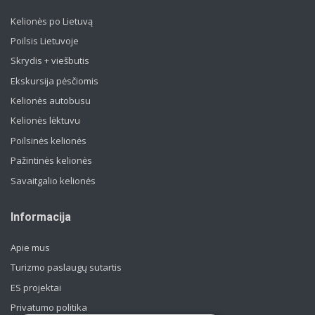
Kelionės po Lietuvą
Poilsis Lietuvoje
Skrydis + viešbutis
Ekskursija pėsčiomis
Kelionės autobusu
Kelionės lėktuvu
Poilsinės kelionės
Pažintinės kelionės
Savaitgalio kelionės
Informacija
Apie mus
Turizmo paslaugų sutartis
ES projektai
Privatumo politika