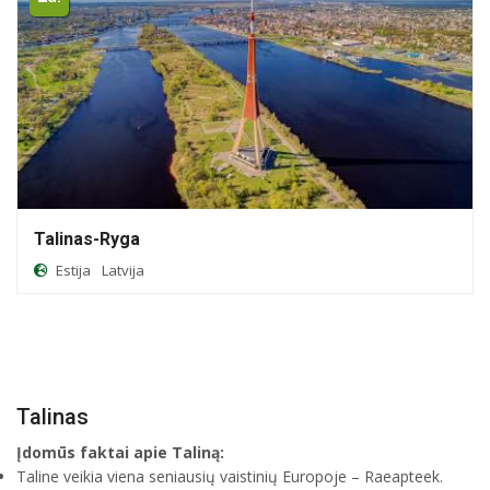
Talinas-Ryga
Estija
Latvija
Talinas
Įdomūs faktai apie Taliną:
Taline veikia viena seniausių vaistinių Europoje – Raeapteek.