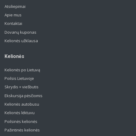
Atsiliepimai
Apie mus
Kontaktai
Dovanų kuponas
Kelionės užklausa
Kelionės
Kelionės po Lietuvą
Poilsis Lietuvoje
Skrydis + viešbutis
Ekskursija pėsčiomis
Kelionės autobusu
Kelionės lėktuvu
Poilsinės kelionės
Pažintinės kelionės