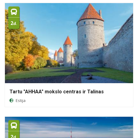
2
d.
Tartu "AHHAA" mokslo centras ir Talinas
Estija
2
d.