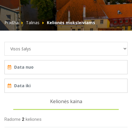
Pradžia
Talinas
Kelionės moksleiviams
Kelionės kaina
Radome
2
keliones