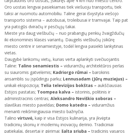
tarptautinis oro uostas, įsikūręs apie 4 km nuo miesto centro.
Oro uostas lengvai pasiekiamas tiek viešuoju transportu, tiek
taksi ar nuomotu automobiliu. Taline gerai išvystyta viešojo
transporto sistema – autobusai, troleibusai ir tramvajai. Taip pat
yra patogūs dviračių ir pėsčiųjų takai.
Mieste yra daug viešbučių – nuo prabangių penkių žvaigždučių
iki ekonominės klasės variantų. Daugelis viešbučių įsikūrę
miesto centre ir senamiestyje, todėl lengva pasiekti lankytinas
vietas.
Daugybė lankomų vietų, kurias verta aplankyti svečiuojantis
Taline:
Talino senamiestis –
viduramžių architektūros perlas
su siauromis gatvelėmis;
Kadriorgo rūmai –
barokinis
ansamblis su įspūdingu parku;
Lennusadam (Jūrų muziejus) –
unikali ekspozicija;
Telia televizijos bokštas –
aukščiausias
Estijos pastatas;
Toompea kalva –
istorinis, politinis ir
administracinis centras;
Aleksandro Neviškio soboras –
slaviškas miesto paveldas;
Domo katedra –
viduramžius
menanti reikšmingiausia miesto bažnyčia.
Talino
virtuvė,
kaip ir visa Estijos kulinarija, yra įkvėpta
tradicinių skonių ir modernių inovacijų derinio. Tradiciniai
patiekalai, desertai ir gėrimai:
šalta sriuba –
tradicinis vasaros