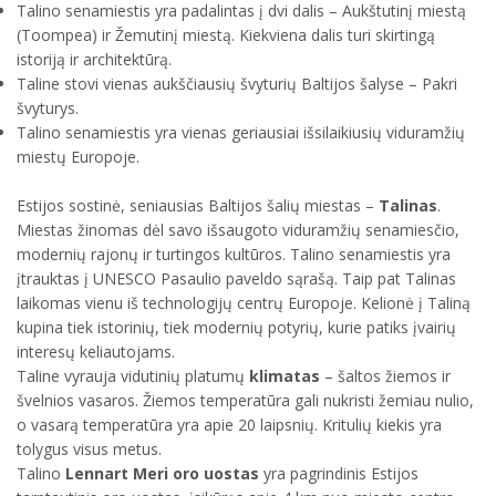
Talino senamiestis yra padalintas į dvi dalis – Aukštutinį miestą
(Toompea) ir Žemutinį miestą. Kiekviena dalis turi skirtingą
istoriją ir architektūrą.
Taline stovi vienas aukščiausių švyturių Baltijos šalyse – Pakri
švyturys.
Talino senamiestis yra vienas geriausiai išsilaikiusių viduramžių
miestų Europoje.
Estijos sostinė, seniausias Baltijos šalių miestas –
Talinas
.
Miestas žinomas dėl savo išsaugoto viduramžių senamiesčio,
modernių rajonų ir turtingos kultūros. Talino senamiestis yra
įtrauktas į UNESCO Pasaulio paveldo sąrašą. Taip pat Talinas
laikomas vienu iš technologijų centrų Europoje. Kelionė į Taliną
kupina tiek istorinių, tiek modernių potyrių, kurie patiks įvairių
interesų keliautojams.
Taline vyrauja vidutinių platumų
klimatas
– šaltos žiemos ir
švelnios vasaros. Žiemos temperatūra gali nukristi žemiau nulio,
o vasarą temperatūra yra apie 20 laipsnių. Kritulių kiekis yra
tolygus visus metus.
Talino
Lennart Meri oro uostas
yra pagrindinis Estijos