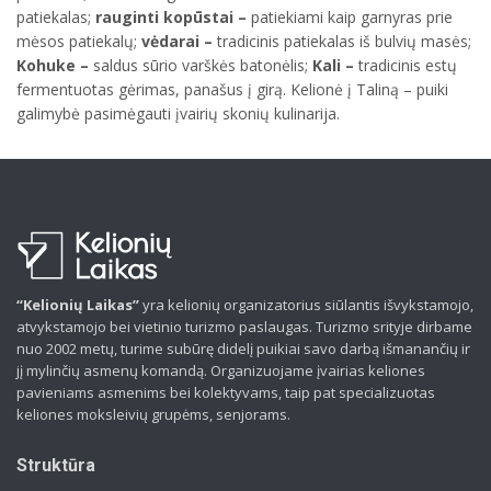
patiekalas;
rauginti kopūstai –
patiekiami kaip garnyras prie
mėsos patiekalų;
vėdarai –
tradicinis patiekalas iš bulvių masės;
Kohuke –
saldus sūrio varškės batonėlis;
Kali –
tradicinis estų
fermentuotas gėrimas, panašus į girą. Kelionė į Taliną – puiki
galimybė pasimėgauti įvairių skonių kulinarija.
“Kelionių Laikas”
yra kelionių organizatorius siūlantis išvykstamojo,
atvykstamojo bei vietinio turizmo paslaugas. Turizmo srityje dirbame
nuo 2002 metų, turime subūrę didelį puikiai savo darbą išmanančių ir
jį mylinčių asmenų komandą. Organizuojame įvairias keliones
pavieniams asmenims bei kolektyvams, taip pat specializuotas
keliones moksleivių grupėms, senjorams.
Struktūra