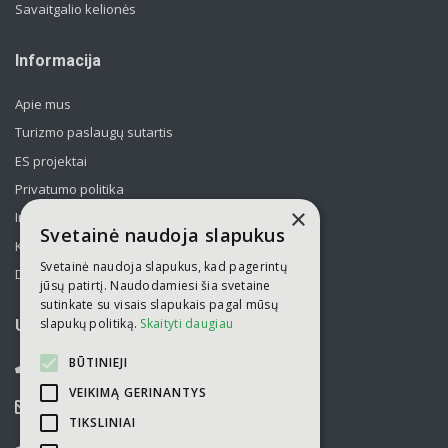
Savaitgalio kelionės
Informacija
Apie mus
Turizmo paslaugų sutartis
ES projektai
Privatumo politika
×
Informavimas apie asmens duomenų tvarkymą
Svetainė naudoja slapukus
Kelionės kolektyvams po Lietuvą
Svetainė naudoja slapukus, kad pagerintų
Draudimas
jūsų patirtį. Naudodamiesi šia svetaine
sutinkate su visais slapukais pagal mūsų
slapukų politiką.
Skaityti daugiau
UAB „Kelionių laikas“
BŪTINIEJI
052751446
VEIKIMĄ GERINANTYS
info@kelioniulaikas.lt
TIKSLINIAI