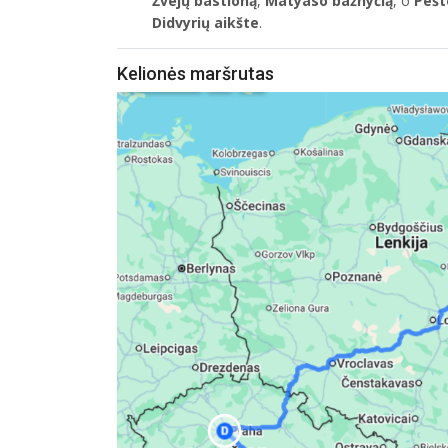
Žvejų bastioną
,
Matyaso bažnyčią
, o
Peš
Didvyrių aikšte
.
Kelionės maršrutas