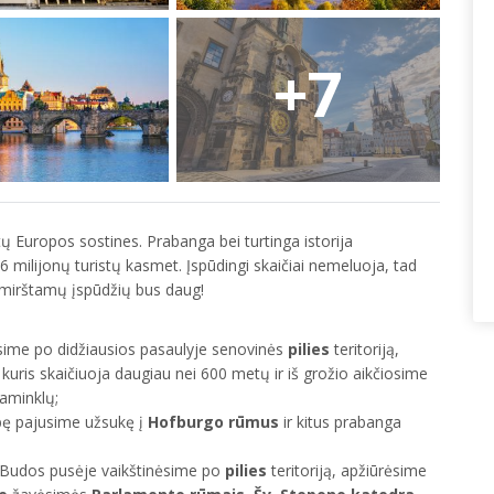
+7
tų Europos sostines. Prabanga bei turtinga istorija
6 milijonų turistų kasmet. Įspūdingi skaičiai nemeluoja, tad
amirštamų įspūdžių bus daug!
iosime po didžiausios pasaulyje senovinės
pilies
teritoriją,
, kuris skaičiuoja daugiau nei 600 metų ir iš grožio aikčiosime
paminklų;
bę pajusime užsukę į
Hofburgo rūmus
ir kitus prabanga
 Budos pusėje vaikštinėsime po
pilies
teritoriją, apžiūrėsime