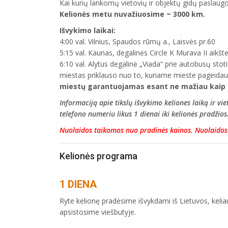
Kai kurių lankomų vietovių ir objektų gidų paslaug
Kelionės metu nuvažiuosime ~ 3000 km.
Išvykimo laikai:
4:00 val. Vilnius, Spaudos rūmų a., Laisvės pr.60
5:15 val. Kaunas, degalinės Circle K Murava II aikšt
6:10 val. Alytus degalinė „Viada“ prie autobusų sto
miestas priklauso nuo to, kuriame mieste pageidauja
miestų garantuojamas esant ne mažiau kaip 
Informaciją apie tikslų išvykimo keliones laiką ir v
telefono numeriu likus 1 dienai iki kelionės pradžios
Nuolaidos taikomos nuo pradinės kainos. Nuolaido
Kelionės programa
1 DIENA
Ryte kelionę pradėsime išvykdami iš Lietuvos, keliau
apsistosime viešbutyje.