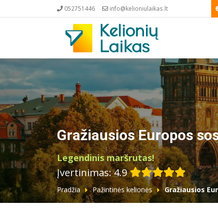
052751446
info@kelioniulaikas.lt
Gražiausios Europos sos
Legendinis maršrutas!
Įvertinimas: 4.9
Pradžia
Pažintinės kelionės
Gražiausios Eu