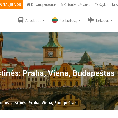
NAUJIENOS
Dovanų kuponas
Kelionės užklausa
Išvykimo laik
Autobusu
Po Lietuvą
Lėktuvu
tinės: Praha, Viena, Budapeštas
ropos sostinės: Praha, Viena, Budapeštas