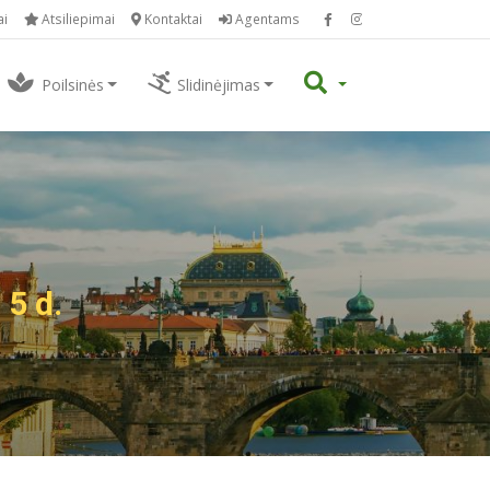
ai
Atsiliepimai
Kontaktai
Agentams
Poilsinės
Slidinėjimas
5 d.