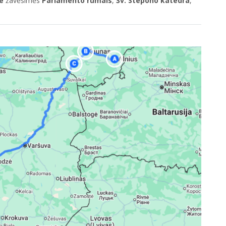
te
žavėsimės
Parlamento rūmais
,
Šv. Stepono katedra
,