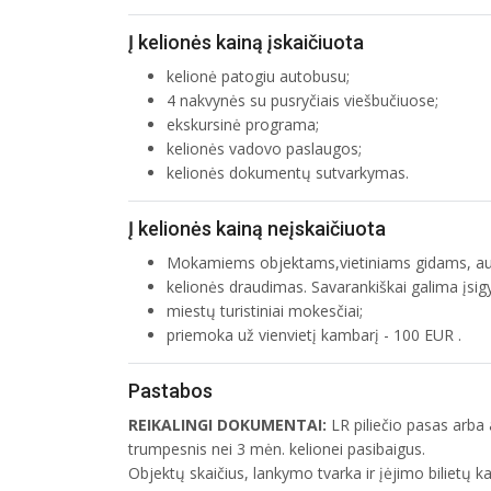
Į kelionės kainą įskaičiuota
kelionė patogiu autobusu;
4 nakvynės su pusryčiais viešbučiuose;
ekskursinė programa;
kelionės vadovo paslaugos;
kelionės dokumentų sutvarkymas.
Į kelionės kainą neįskaičiuota
Mokamiems objektams,vietiniams gidams, au
kelionės draudimas. Savarankiškai galima įsigy
miestų turistiniai mokesčiai;
priemoka už vienvietį kambarį - 100 EUR .
Pastabos
REIKALINGI DOKUMENTAI:
LR piliečio pasas arba 
trumpesnis nei 3 mėn. kelionei pasibaigus.
Objektų skaičius, lankymo tvarka ir įėjimo bilietų kai