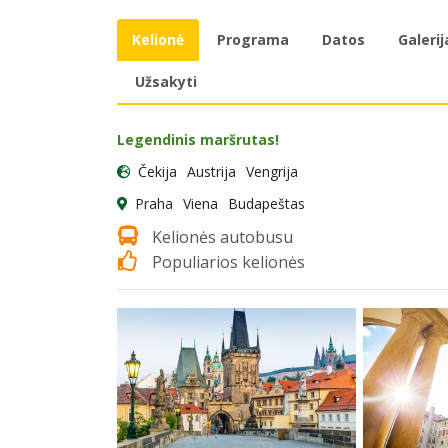
Kelionė
Programa
Datos
Galerij
Užsakyti
Legendinis maršrutas!
Čekija
Austrija
Vengrija
Praha
Viena
Budapeštas
Kelionės autobusu
Populiarios kelionės