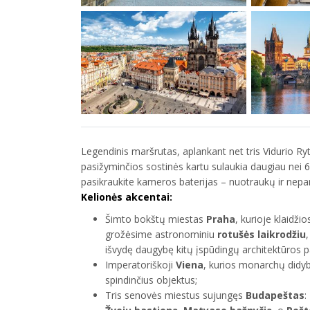
Legendinis maršrutas, aplankant net tris Vidurio Ry
pasižyminčios sostinės kartu sulaukia daugiau nei 6
pasikraukite kameros baterijas – nuotraukų ir nep
Kelionės akcentai:
Šimto bokštų miestas
Praha
, kurioje klaidž
grožėsime astronominiu
rotušės laikrodžiu
išvydę daugybę kitų įspūdingų architektūros 
Imperatoriškoji
Viena
, kurios monarchų didy
spindinčius objektus;
Tris senovės miestus sujungęs
Budapeštas
: