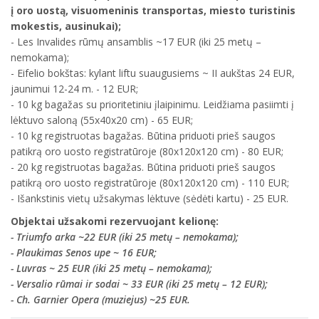
į oro uostą, visuomeninis transportas, miesto turistinis
mokestis, ausinukai);
- Les Invalides rūmų ansamblis ~17 EUR (iki 25 metų –
nemokama);
- Eifelio bokštas: kylant liftu suaugusiems ~ II aukštas 24 EUR,
jaunimui 12-24 m. - 12 EUR;
- 10 kg bagažas su prioritetiniu įlaipinimu. Leidžiama pasiimti į
lėktuvo saloną (55x40x20 cm) - 65 EUR;
- 10 kg registruotas bagažas. Būtina priduoti prieš saugos
patikrą oro uosto registratūroje (80x120x120 cm) - 80 EUR;
- 20 kg registruotas bagažas. Būtina priduoti prieš saugos
patikrą oro uosto registratūroje (80x120x120 cm) - 110 EUR;
- Išankstinis vietų užsakymas lėktuve (sėdėti kartu) - 25 EUR.
Objektai užsakomi rezervuojant kelionę:
- Triumfo arka ~22 EUR (iki 25 metų – nemokama);
- Plaukimas Senos upe ~ 16 EUR;
- Luvras ~ 25 EUR (iki 25 metų – nemokama);
- Versalio rūmai ir sodai ~ 33 EUR (iki 25 metų – 12 EUR);
- Ch. Garnier Opera (muziejus) ~25 EUR.