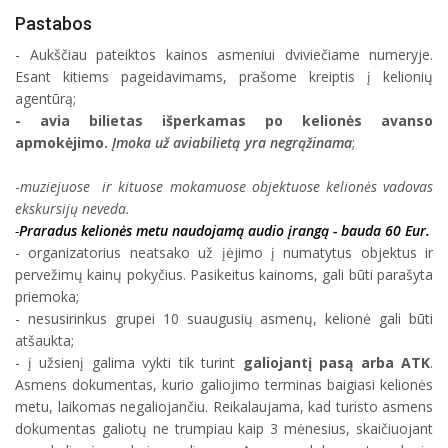
Pastabos
- Aukščiau pateiktos kainos asmeniui dviviečiame numeryje.
Esant kitiems pageidavimams, prašome kreiptis į kelionių
agentūrą;
- avia bilietas išperkamas po kelionės avanso
apmokėjimo.
Įmoka už aviabilietą yra negrąžinama
;
-
muziejuose ir kituose mokamuose objektuose kelionės vadovas
ekskursijų neveda.
-
Praradus kelionės metu naudojamą audio įrangą - bauda 60 Eur.
- organizatorius neatsako už įėjimo į numatytus objektus ir
pervežimų kainų pokyčius. Pasikeitus kainoms, gali būti parašyta
priemoka;
- nesusirinkus grupei 10 suaugusių asmenų, kelionė gali būti
atšaukta;
- į užsienį galima vykti tik turint
galiojantį pasą arba ATK
.
Asmens dokumentas, kurio galiojimo terminas baigiasi kelionės
metu, laikomas negaliojančiu. Reikalaujama, kad turisto asmens
dokumentas galiotų ne trumpiau kaip 3 mėnesius, skaičiuojant