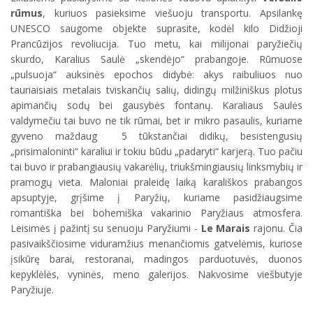
rūmus
, kuriuos pasieksime viešuoju transportu. Apsilankę
UNESCO saugome objekte suprasite, kodėl kilo Didžioji
Prancūzijos revoliucija. Tuo metu, kai milijonai paryžiečių
skurdo, Karalius Saulė „skendėjo“ prabangoje. Rūmuose
„pulsuoja“ auksinės epochos didybė: akys raibuliuos nuo
tauriaisiais metalais tviskančių salių, didingų milžiniškus plotus
apimančių sodų bei gausybės fontanų. Karaliaus Saulės
valdymečiu tai buvo ne tik rūmai, bet ir mikro pasaulis, kuriame
gyveno maždaug 5 tūkstančiai didikų, besistengusių
„prisimaloninti“ karaliui ir tokiu būdu „padaryti“ karjerą. Tuo pačiu
tai buvo ir prabangiausių vakarėlių, triukšmingiausių linksmybių ir
pramogų vieta. Maloniai praleidę laiką karališkos prabangos
apsuptyje, grįšime į Paryžių, kuriame pasidžiaugsime
romantiška bei bohemiška vakarinio Paryžiaus atmosfera.
Leisimės į pažintį su senuoju Paryžiumi -
Le Marais
rajonu. Čia
pasivaikščiosime viduramžius menančiomis gatvelėmis, kuriose
įsikūrę barai, restoranai, madingos parduotuvės, duonos
kepyklėlės, vyninės, meno galerijos. Nakvosime viešbutyje
Paryžiuje.