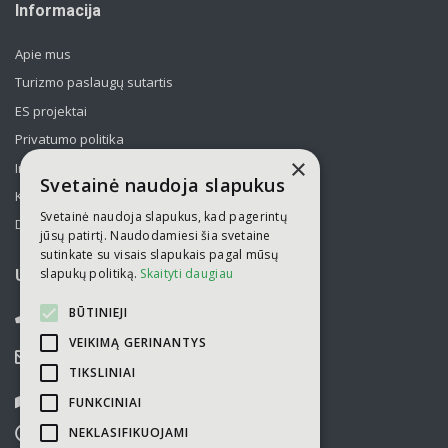
Informacija
Apie mus
Turizmo paslaugų sutartis
ES projektai
Privatumo politika
×
Informavimas apie asmens duomenų tvarkymą
Svetainė naudoja slapukus
Kelionės kolektyvams po Lietuvą
Svetainė naudoja slapukus, kad pagerintų
Draudimas
jūsų patirtį. Naudodamiesi šia svetaine
sutinkate su visais slapukais pagal mūsų
slapukų politiką.
Skaityti daugiau
UAB „Kelionių laikas“
BŪTINIEJI
052751446
VEIKIMĄ GERINANTYS
info@kelioniulaikas.lt
TIKSLINIAI
Kalvarijų g. 14, LT 09309 Vilnius
FUNKCINIAI
NEKLASIFIKUOJAMI
I-V
9.00 - 18.00