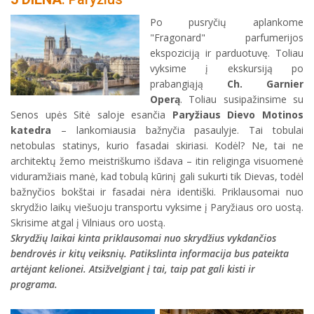
Po pusryčių aplankome
"Fragonard" parfumerijos
ekspoziciją ir parduotuvę. Toliau
vyksime į ekskursiją po
prabangiąją
Ch. Garnier
Operą
. Toliau susipažinsime su
Senos upės Sitė saloje esančia
Paryžiaus Dievo Motinos
katedra
– lankomiausia bažnyčia pasaulyje. Tai tobulai
netobulas statinys, kurio fasadai skiriasi. Kodėl? Ne, tai ne
architektų žemo meistriškumo išdava – itin religinga visuomenė
viduramžiais manė, kad tobulą kūrinį gali sukurti tik Dievas, todėl
bažnyčios bokštai ir fasadai nėra identiški. Priklausomai nuo
skrydžio laikų viešuoju transportu vyksime į Paryžiaus oro uostą.
Skrisime atgal į Vilniaus oro uostą.
Skrydžių laikai kinta priklausomai nuo skrydžius vykdančios
bendrovės ir kitų veiksnių. Patikslinta informacija bus pateikta
artėjant kelionei. Atsižvelgiant į tai, taip pat gali kisti ir
programa.