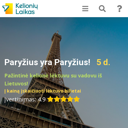
Paryžius yra Paryžius!
5 d.
Pažintinė kelionė lėktuvu su vadovu iš
Lietuvos!
Į kainą įskaičiuoti lėktuvo bilietai
Įvertinimas: 4.9