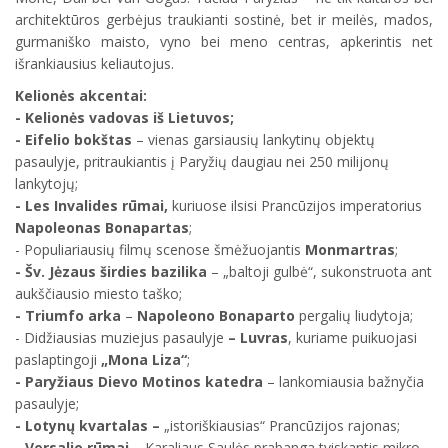
architektūros gerbėjus traukianti sostinė, bet ir meilės, mados,
gurmaniško maisto, vyno bei meno centras, apkerintis net
išrankiausius keliautojus.
Kelionės akcentai:
- Kelionės vadovas iš Lietuvos;
- Eifelio bokštas
– vienas garsiausių lankytinų objektų
pasaulyje, pritraukiantis į Paryžių daugiau nei 250 milijonų
lankytojų;
- Les Invalides rūmai,
kuriuose ilsisi Prancūzijos imperatorius
Napoleonas Bonapartas
;
- Populiariausių filmų scenose šmėžuojantis
Monmartras
;
- Šv. Jėzaus širdies bazilika
– „baltoji gulbė“, sukonstruota ant
aukščiausio miesto taško;
- Triumfo arka
–
Napoleono Bonaparto
pergalių liudytoja;
- Didžiausias muziejus pasaulyje
– Luvras
, kuriame puikuojasi
paslaptingoji
„Mona Liza“
;
- Paryžiaus Dievo Motinos katedra
– lankomiausia bažnyčia
pasaulyje;
- Lotynų kvartalas –
„istoriškiausias“ Prancūzijos rajonas;
- Versalio rūmai –
Karaliaus Saulės prabanga tviskantis mikro