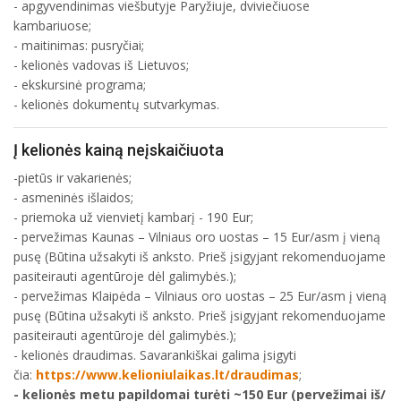
- apgyvendinimas viešbutyje Paryžiuje, dviviečiuose
kambariuose;
- maitinimas: pusryčiai;
- kelionės vadovas iš Lietuvos;
- ekskursinė programa;
- kelionės dokumentų sutvarkymas.
Į kelionės kainą neįskaičiuota
-pietūs ir vakarienės;
- asmeninės išlaidos;
- priemoka už vienvietį kambarį - 190 Eur;
- pervežimas Kaunas – Vilniaus oro uostas – 15 Eur/asm į vieną
pusę (Būtina užsakyti iš anksto. Prieš įsigyjant rekomenduojame
pasiteirauti agentūroje dėl galimybės.);
- pervežimas Klaipėda – Vilniaus oro uostas – 25 Eur/asm į vieną
pusę (Būtina užsakyti iš anksto. Prieš įsigyjant rekomenduojame
pasiteirauti agentūroje dėl galimybės.);
- kelionės draudimas. Savarankiškai galima įsigyti
čia:
https://www.kelioniulaikas.lt/draudimas
;
- kelionės metu papildomai turėti ~150 Eur (pervežimai iš/