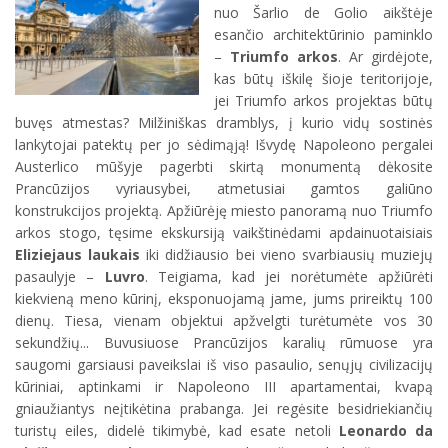
nuo Šarlio de Golio aikštėje
esančio architektūrinio paminklo
–
Triumfo arkos
. Ar girdėjote,
kas būtų iškilę šioje teritorijoje,
jei Triumfo arkos projektas būtų
buvęs atmestas? Milžiniškas dramblys, į kurio vidų sostinės
lankytojai patektų per jo sėdimąją! Išvydę Napoleono pergalei
Austerlico mūšyje pagerbti skirtą monumentą dėkosite
Prancūzijos vyriausybei, atmetusiai gamtos galiūno
konstrukcijos projektą. Apžiūrėję miesto panoramą nuo Triumfo
arkos stogo, tęsime ekskursiją vaikštinėdami apdainuotaisiais
Eliziejaus laukais
iki didžiausio bei vieno svarbiausių muziejų
pasaulyje –
Luvro
. Teigiama, kad jei norėtumėte apžiūrėti
kiekvieną meno kūrinį, eksponuojamą jame, jums prireiktų 100
dienų. Tiesa, vienam objektui apžvelgti turėtumėte vos 30
sekundžių... Buvusiuose Prancūzijos karalių rūmuose yra
saugomi garsiausi paveikslai iš viso pasaulio, senųjų civilizacijų
kūriniai, aptinkami ir Napoleono III apartamentai, kvapą
gniaužiantys neįtikėtina prabanga. Jei regėsite besidriekiančių
turistų eiles, didelė tikimybė, kad esate netoli
Leonardo da