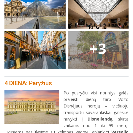
+3
4 DIENA
: Paryžius
Po pusryčių visi norintys galės
praleisti dieną tarp Volto
Disnėjaus herojų – viešuoju
transportu savarankiškai galėsite
nuvykti į
Disneilendą
, skirtą
vaikams nuo 1 iki 99 metų.
Likusiems pasiūlysime su kelionės vadovu aplankyti
Versalio