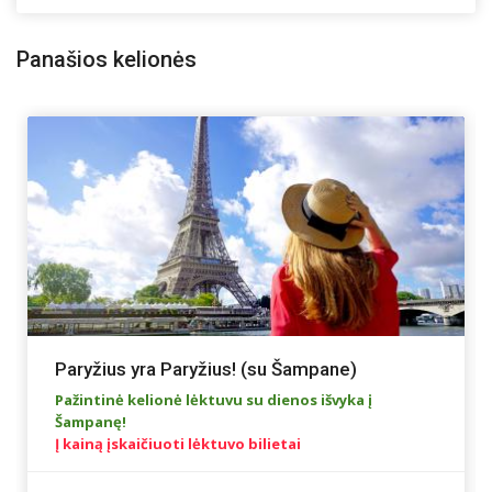
Panašios kelionės
Paryžius yra Paryžius! (su Šampane)
Pažintinė kelionė lėktuvu su dienos išvyka į
Šampanę!
Į kainą įskaičiuoti lėktuvo bilietai