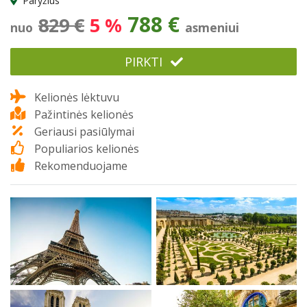
Paryžius
788 €
829 €
5 %
nuo
asmeniui
PIRKTI
Kelionės lėktuvu
Pažintinės kelionės
Geriausi pasiūlymai
Populiarios kelionės
Rekomenduojame