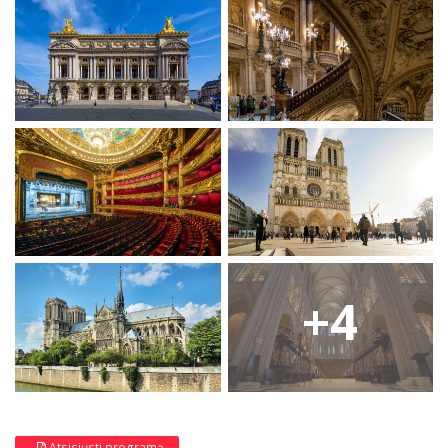
+4
Atsisiųsti programą