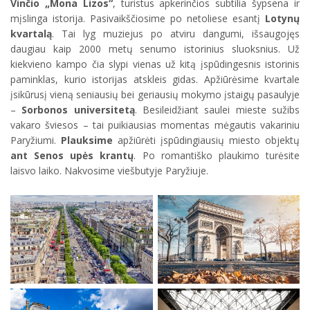
Vinčio „Mona Lizos“
, turistus apkerinčios subtilia šypsena ir
mįslinga istorija. Pasivaikščiosime po netoliese esantį
Lotynų
kvartalą
. Tai lyg muziejus po atviru dangumi, išsaugojęs
daugiau kaip 2000 metų senumo istorinius sluoksnius. Už
kiekvieno kampo čia slypi vienas už kitą įspūdingesnis istorinis
paminklas, kurio istorijas atskleis gidas. Apžiūrėsime kvartale
įsikūrusį vieną seniausių bei geriausių mokymo įstaigų pasaulyje
–
Sorbonos universitetą
. Besileidžiant saulei mieste sužibs
vakaro šviesos – tai puikiausias momentas mėgautis vakariniu
Paryžiumi.
Plauksime
apžiūrėti įspūdingiausių miesto objektų
ant Senos upės krantų
. Po romantiško plaukimo turėsite
laisvo laiko. Nakvosime viešbutyje Paryžiuje.