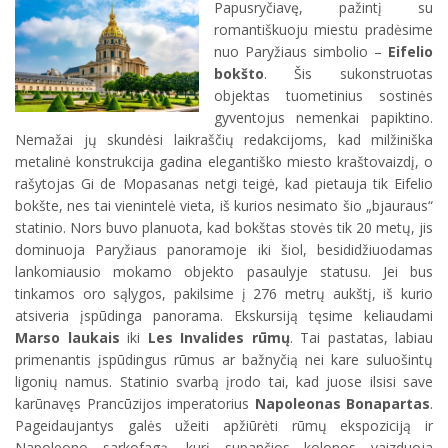
Papusryčiavę, pažintį su
romantiškuoju miestu pradėsime
nuo Paryžiaus simbolio –
Eifelio
bokšto
. Šis sukonstruotas
objektas tuometinius sostinės
gyventojus nemenkai papiktino.
Nemažai jų skundėsi laikraščių redakcijoms, kad milžiniška
metalinė konstrukcija gadina elegantiško miesto kraštovaizdį, o
rašytojas Gi de Mopasanas netgi teigė, kad pietauja tik Eifelio
bokšte, nes tai vienintelė vieta, iš kurios nesimato šio „bjauraus“
statinio. Nors buvo planuota, kad bokštas stovės tik 20 metų, jis
dominuoja Paryžiaus panoramoje iki šiol, besididžiuodamas
lankomiausio mokamo objekto pasaulyje statusu. Jei bus
tinkamos oro sąlygos, pakilsime į 276 metrų aukštį, iš kurio
atsiveria įspūdinga panorama. Ekskursiją tęsime keliaudami
Marso laukais
iki
Les Invalides rūmų
. Tai pastatas, labiau
primenantis įspūdingus rūmus ar bažnyčią nei kare suluošintų
ligonių namus. Statinio svarbą įrodo tai, kad juose ilsisi save
karūnavęs Prancūzijos imperatorius
Napoleonas Bonapartas
.
Pageidaujantys galės užeiti apžiūrėti rūmų ekspoziciją ir
Napoleono sarkofagą, kurį supančios kolonos vaizduoja