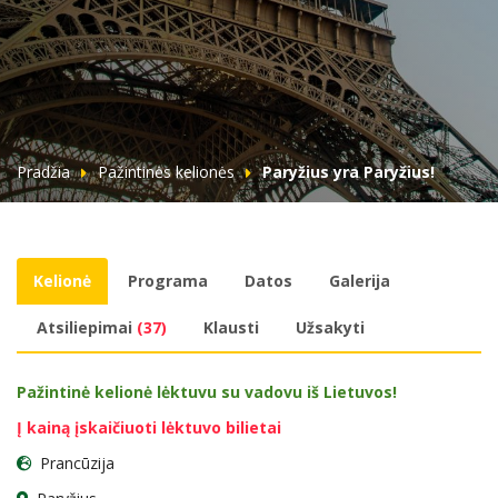
Pradžia
Pažintinės kelionės
Paryžius yra Paryžius!
Kelionė
Programa
Datos
Galerija
Atsiliepimai
(37)
Klausti
Užsakyti
Pažintinė kelionė lėktuvu su vadovu iš Lietuvos!
Į kainą įskaičiuoti lėktuvo bilietai
Prancūzija