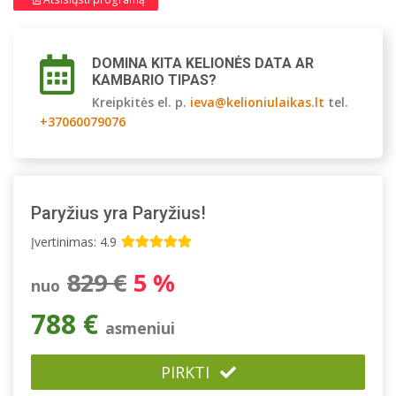
DOMINA KITA KELIONĖS DATA AR
KAMBARIO TIPAS?
Kreipkitės el. p.
ieva@kelioniulaikas.lt
tel.
+37060079076
Paryžius yra Paryžius!
Įvertinimas: 4.9
829 €
5 %
nuo
788 €
asmeniui
PIRKTI