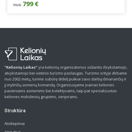
799 €
nuo
“Kelionių Laikas”
yra kelionių organizatorius siūlantis išvykstamojo,
atvykstamojo bei vietinio turizmo paslaugas. Turizmo srityje dirbame
nuo 2002 metų, turime subūrę didelį puikiai savo darbą išmanančių ir
jį mylinčių asmenų komandą. Organizuojame įvairias keliones
pavieniams asmenims bei kolektyvams, taip pat specializuotas
keliones moksleivių grupėms, senjorams.
Struktūra
Atsiliepimai
Apie mus