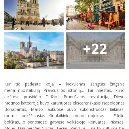
+22
Kur tik padėsite koją – kiekvienas žengtas žingsnis
mena nuostabiąją Prancūzijos istoriją… Tai miestas, kurio
aikštėse prasidėjo Didžioji Prancūzijos revoliucija, Dievo
Motinos katedroje buvo karūnuotas ekscentriškasis Napoleonas
Bonapartas, Marso laukuose buvo sukonstruotas laikinas,
tuomet aukščiausias šiuolaikinio meno objektas - Eifelio
bokštas, o senosiose gatvėse vaikščiojo Renuaras, Pikasas,
Monė, Dali bei Van Gogas. Tačiau Paryžius – ne tik kultūros bei