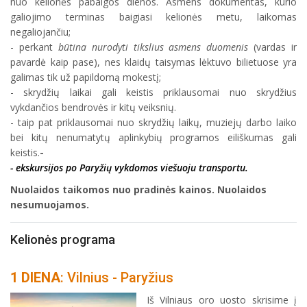
nuo kelionės pabaigos dienos. Asmens dokumentas, kurio
galiojimo terminas baigiasi kelionės metu, laikomas
negaliojančiu;
- perkant
būtina nurodyti tikslius asmens duomenis
(vardas ir
pavardė kaip pase), nes klaidų taisymas lėktuvo bilietuose yra
galimas tik už papildomą mokestį;
- skrydžių laikai gali keistis priklausomai nuo skrydžius
vykdančios bendrovės ir kitų veiksnių.
- taip pat priklausomai nuo skrydžių laikų, muziejų darbo laiko
bei kitų nenumatytų aplinkybių programos eiliškumas gali
keistis.
-
- ekskursijos po Paryžių vykdomos viešuoju transportu.
Nuolaidos taikomos nuo pradinės kainos. Nuolaidos
nesumuojamos.
Kelionės programa
1 DIENA
: Vilnius - Paryžius
Iš Vilniaus oro uosto skrisime į