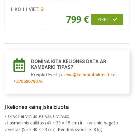
LIKO 11 VIET.
G
799 €
PIRKTI
DOMINA KITA KELIONĖS DATA AR
KAMBARIO TIPAS?
Kreipkitės el. p.
ieva@kelioniulaikas.lt
tel.
+37060079076
Į kelionės kainą įskaičiuota
-
skrydžiai Vilnius-Paryžius-Vilnius;
-1 asmeninis daiktas (40 × 30 × 15 cm) ir 1 rankinio bagažo
vienetas (55 × 40 × 23 cm). Bendras svoris: iki 8 kg;