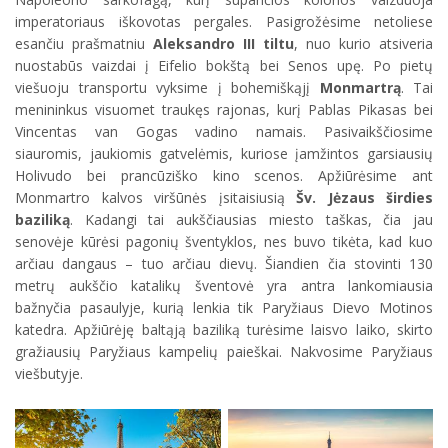
imperatoriaus iškovotas pergales. Pasigrožėsime netoliese
esančiu prašmatniu
Aleksandro III tiltu
, nuo kurio atsiveria
nuostabūs vaizdai į Eifelio bokštą bei Senos upę. Po pietų
viešuoju transportu vyksime į bohemiškąjį
Monmartrą
. Tai
menininkus visuomet traukęs rajonas, kurį Pablas Pikasas bei
Vincentas van Gogas vadino namais. Pasivaikščiosime
siauromis, jaukiomis gatvelėmis, kuriose įamžintos garsiausių
Holivudo bei prancūziško kino scenos. Apžiūrėsime ant
Monmartro kalvos viršūnės įsitaisiusią
Šv. Jėzaus širdies
baziliką
. Kadangi tai aukščiausias miesto taškas, čia jau
senovėje kūrėsi pagonių šventyklos, nes buvo tikėta, kad kuo
arčiau dangaus – tuo arčiau dievų. Šiandien čia stovinti 130
metrų aukščio katalikų šventovė yra antra lankomiausia
bažnyčia pasaulyje, kurią lenkia tik Paryžiaus Dievo Motinos
katedra. Apžiūrėję baltąją baziliką turėsime laisvo laiko, skirto
gražiausių Paryžiaus kampelių paieškai. Nakvosime Paryžiaus
viešbutyje.