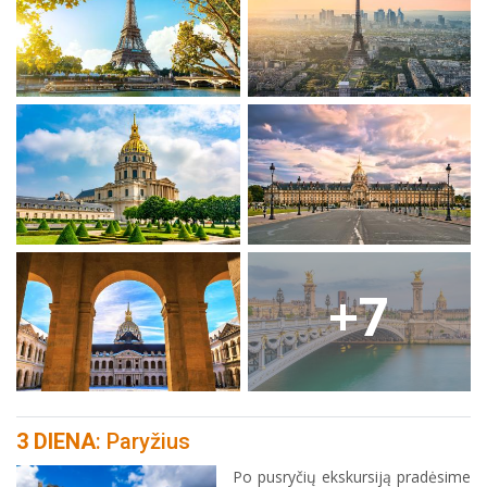
+7
3 DIENA
: Paryžius
Po pusryčių ekskursiją pradėsime