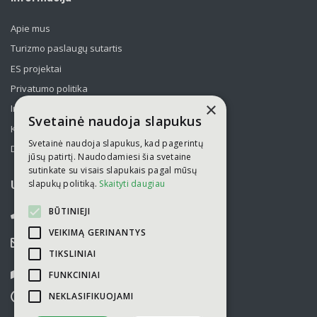
Apie mus
Turizmo paslaugų sutartis
ES projektai
Privatumo politika
×
Informavimas apie asmens duomenų tvarkymą
Svetainė naudoja slapukus
Kelionės kolektyvams po Lietuvą
Svetainė naudoja slapukus, kad pagerintų
Draudimas
jūsų patirtį. Naudodamiesi šia svetaine
sutinkate su visais slapukais pagal mūsų
slapukų politiką.
Skaityti daugiau
UAB „Kelionių laikas“
BŪTINIEJI
052751446
VEIKIMĄ GERINANTYS
info@kelioniulaikas.lt
TIKSLINIAI
Kalvarijų g. 14, LT 09309 Vilnius
FUNKCINIAI
NEKLASIFIKUOJAMI
I-V
9.00 - 18.00
VI-VII
nedirbame