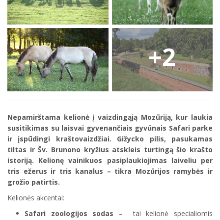
+2
Nepamirštama kelionė į vaizdingąją Mozūriją, kur laukia
susitikimas su laisvai gyvenančiais gyvūnais Safari parke
ir įspūdingi kraštovaizdžiai. Gižycko pilis, pasukamas
tiltas ir Šv. Brunono kryžius atskleis turtingą šio krašto
istoriją. Kelionę vainikuos pasiplaukiojimas laiveliu per
tris ežerus ir tris kanalus – tikra Mozūrijos ramybės ir
grožio patirtis.
Kelionės akcentai:
Safari zoologijos sodas
– tai kelionė specialiomis