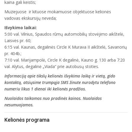
kaina gali keistis;
Muziejuose ir kituose mokamuose objektuose kelionės
vadovas ekskursijų neveda;
Išvykimo laikai:
5:00 val. Vilnius, Spaudos rūmų automobilių stovėjimo aikštelė,
Laisvės pr. 60;
6:15 val. Kaunas, degalinės Circle K Murava II aikštelė, Savanorių
pr. 404b.;
7:10 val. Marijampolė, Circle K degalinė, Kauno g. 130 arba 7:20
val. Alytus, degalinė „Viada“ prie autobusų stoties.
Informaciją apie tikslų kelionės išvykimo laiką ir vietą, gido
kontaktą, atsiųsime trumpąja SMS žinute nurodytu telefono
numeriu likus 1 dienai iki kelionės pradžios.
Nuolaidos taikomos nuo pradinės kainos. Nuolaidos
nesumuojamos.
Kelionės programa