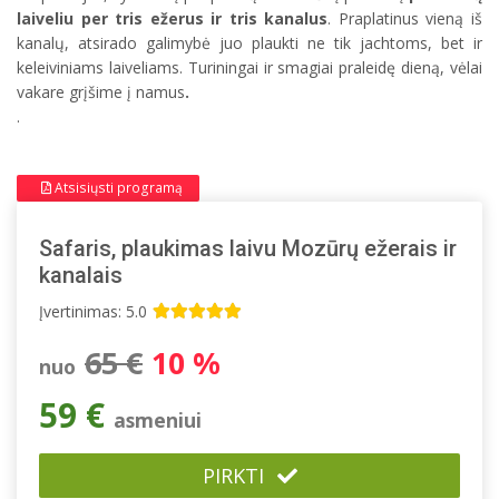
laiveliu per tris ežerus ir tris kanalus
. Praplatinus vieną iš
kanalų, atsirado galimybė juo plaukti ne tik jachtoms, bet ir
keleiviniams laiveliams. Turiningai ir smagiai praleidę dieną, vėlai
vakare grįšime į namus
.
.
Atsisiųsti programą
Safaris, plaukimas laivu Mozūrų ežerais ir
kanalais
Įvertinimas: 5.0
65 €
10 %
nuo
59 €
asmeniui
PIRKTI