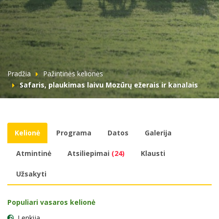
Pradžia
Pažintinės kelionės
Safaris, plaukimas laivu Mozūrų ežerais ir kanalais
Kelionė
Programa
Datos
Galerija
Atmintinė
Atsiliepimai
(24)
Klausti
Užsakyti
Populiari vasaros kelionė
Lenkija