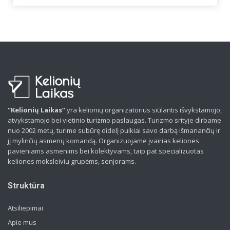
“Kelionių Laikas”
yra kelionių organizatorius siūlantis išvykstamojo,
atvykstamojo bei vietinio turizmo paslaugas. Turizmo srityje dirbame
nuo 2002 metų, turime subūrę didelį puikiai savo darbą išmanančių ir
jį mylinčių asmenų komandą. Organizuojame įvairias keliones
pavieniams asmenims bei kolektyvams, taip pat specializuotas
keliones moksleivių grupėms, senjorams.
Struktūra
Atsiliepimai
Apie mus