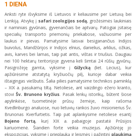
1 DIENA
Anksti ryte išvyksime iš Lietuvos ir keliausime per Lietuvą bei
Lenkiją. Atvykę į
safari zoologijos sodą
, grožėsimės laukiniais
ir naminiais gyvūnais, gyvenančiais be aptvarų. Patogiai įsitaisę
specialių transporto priemonių priekabose, važiuosime per
laukus ir pievas. Pamatysime laisvai besiganančius Indijos
buivolus, Mandžūrijos ir Indijos elnius, danielius, arklius, ožkas,
avis, karves bei lamas, taip pat antis, vištas ir triušius. Daugiau
nei 100 hektarų teritorijoje gyvena keli šimtai 24 rūšių gyvūnų.
Pasigrožėję gamta, vyksime į
Gižycką
(liet. Lėcius), kur
apžiūrėsime atstatytą kryžiuočių pilį, kurioje dabar veikia
ištaigingas viešbutis. Šalia pilies pamatysime technikos paminklą
– XIX a. pasukamą tiltą. Netoliese, ant vaizdingo ežero kranto,
stovi
Šv. Brunono kryžius
. Pasak lenkų istorikų, būtent šiose
apylinkėse, tuometinėje prūsų žemėje, kaip rašoma
Kvedlinburgo analuose, nuo lietuvių rankos žuvo misionierius Šv.
Brunonas Kverfurtietis. Taip pat aplankysime netoliese esantį
Bojeno fortą
, kurį XIX a. pabaigoje pastatė Prūsijos
kariuomenė. Šiandien forte veikia muziejus. Apžiūrėję jo
ekspozicijas, vyksime į prieplauką ir leismės į pažintinį
plaukimą