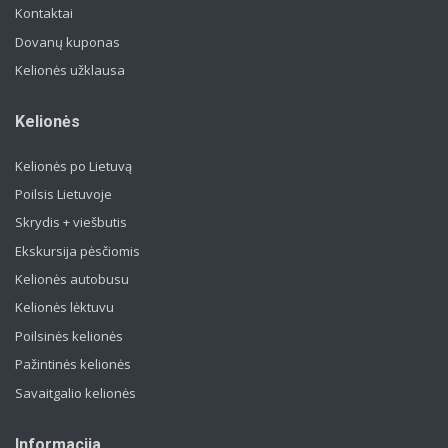
Kontaktai
Dovanų kuponas
Kelionės užklausa
Kelionės
Kelionės po Lietuvą
Poilsis Lietuvoje
Skrydis + viešbutis
Ekskursija pėsčiomis
Kelionės autobusu
Kelionės lėktuvu
Poilsinės kelionės
Pažintinės kelionės
Savaitgalio kelionės
Informacija