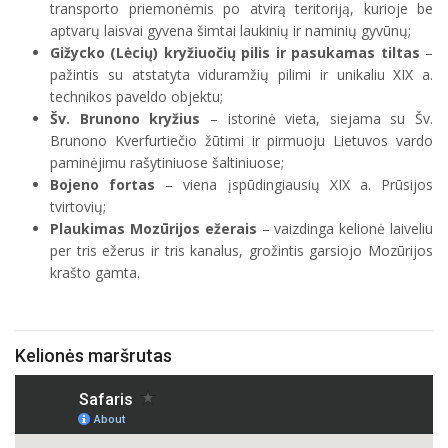
transporto priemonėmis po atvirą teritoriją, kurioje be
aptvarų laisvai gyvena šimtai laukinių ir naminių gyvūnų;
Gižycko (Lėcių) kryžiuočių pilis ir pasukamas tiltas
–
pažintis su atstatyta viduramžių pilimi ir unikaliu XIX a.
technikos paveldo objektu;
Šv. Brunono kryžius
– istorinė vieta, siejama su Šv.
Brunono Kverfurtiečio žūtimi ir pirmuoju Lietuvos vardo
paminėjimu rašytiniuose šaltiniuose;
Bojeno fortas
– viena įspūdingiausių XIX a. Prūsijos
tvirtovių;
Plaukimas Mozūrijos ežerais
– vaizdinga kelionė laiveliu
per tris ežerus ir tris kanalus, grožintis garsiojo Mozūrijos
krašto gamta.
Kelionės maršrutas