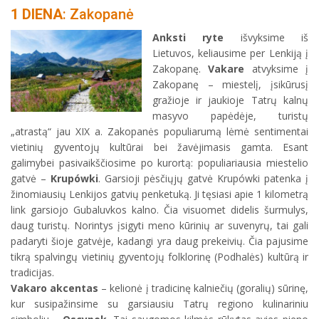
1 DIENA
: Zakopanė
Anksti ryte
išvyksime iš
Lietuvos, keliausime per Lenkiją į
Zakopanę.
Vakare
atvyksime į
Zakopanę – miestelį, įsikūrusį
gražioje ir jaukioje Tatrų kalnų
masyvo papėdėje, turistų
„atrastą“ jau XIX a. Zakopanės populiarumą lėmė sentimentai
vietinių gyventojų kultūrai bei žavėjimasis gamta. Esant
galimybei pasivaikščiosime po kurortą: populiariausia miestelio
gatvė –
Krupówki
. Garsioji pėsčiųjų gatvė Krupówki patenka į
žinomiausių Lenkijos gatvių penketuką. Ji tęsiasi apie 1 kilometrą
link garsiojo Gubaluvkos kalno. Čia visuomet didelis šurmulys,
daug turistų. Norintys įsigyti meno kūrinių ar suvenyrų, tai gali
padaryti šioje gatvėje, kadangi yra daug prekeivių. Čia pajusime
tikrą spalvingų vietinių gyventojų folklorinę (Podhalės) kultūrą ir
tradicijas.
Vakaro akcentas
– kelionė į tradicinę kalniečių (goralių) sūrinę,
kur susipažinsime su garsiausiu Tatrų regiono kulinariniu