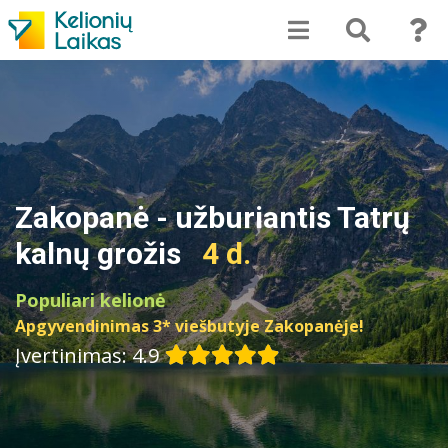
Zakopanė - užburiantis Tatrų
kalnų grožis
4 d.
Populiari kelionė
Apgyvendinimas 3* viešbutyje Zakopanėje!
Įvertinimas: 4.9