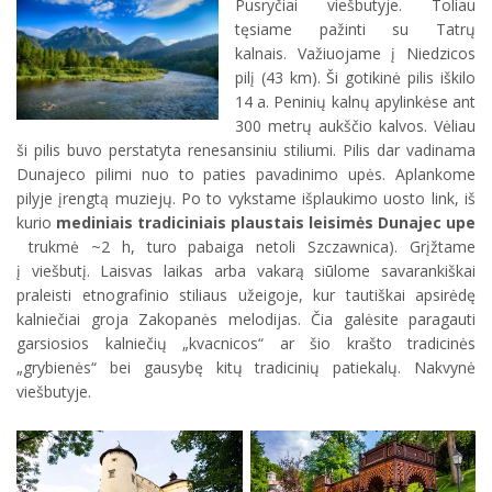
Pusryčiai viešbutyje. Toliau
tęsiame pažinti su Tatrų
kalnais. Važiuojame į Niedzicos
pilį (43 km). Ši gotikinė pilis iškilo
14 a. Peninių kalnų apylinkėse ant
300 metrų aukščio kalvos. Vėliau
ši pilis buvo perstatyta renesansiniu stiliumi. Pilis dar vadinama
Dunajeco pilimi nuo to paties pavadinimo upės. Aplankome
pilyje įrengtą muziejų. Po to vykstame išplaukimo uosto link, iš
kurio
mediniais tradiciniais plaustais leisimės Dunajec upe
trukmė ~2 h, turo pabaiga netoli Szczawnica). Grįžtame
į viešbutį. Laisvas laikas arba vakarą siūlome savarankiškai
praleisti etnografinio stiliaus užeigoje, kur tautiškai apsirėdę
kalniečiai groja Zakopanės melodijas. Čia galėsite paragauti
garsiosios kalniečių „kvacnicos“ ar šio krašto tradicinės
„grybienės“ bei gausybę kitų tradicinių patiekalų. Nakvynė
viešbutyje.