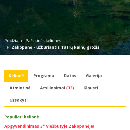
Pradžia
Pažintinės kelionės
Zakopanė - užburiantis Tatrų kalnų grožis
Kelionė
Programa
Datos
Galerija
Atmintinė
Atsiliepimai
(33)
Klausti
Užsakyti
Populiari kelionė
Apgyvendinimas 3* viešbutyje Zakopanėje!