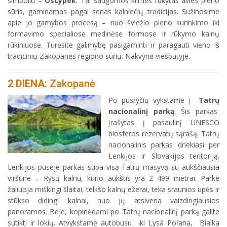
simboliu –
Oscypek
. Tai saugomos kilmės rūkytas avies pieno
sūris, gaminamas pagal senas kalniečių tradicijas. Sužinosime
apie jo gamybos procesą – nuo šviežio pieno surinkimo iki
formavimo specialiose medinėse formose ir rūkymo kalnų
rūkiniuose. Turėsite galimybę pasigaminti ir paragauti vieno iš
tradicinių Zakopanės regiono sūrių. Nakvynė viešbutyje.
2 DIENA
: Zakopanė
Po pusryčių vykstame į
Tatrų
nacionalinį parką
. Šis parkas
įrašytas į pasaulinį UNESCO
biosferos rezervatų sąrašą. Tatrų
nacionalinis parkas driekiasi per
Lenkijos ir Slovakijos teritoriją.
Lenkijos pusėje parkas supa visą Tatrų masyvą su aukščiausia
viršūne – Rysų kalnu, kurio aukštis yra 2 499 metrai. Parke
žaliuoja miškingi šlaitai, telkšo kalnų ežerai, teka sraunios upės ir
stūkso didingi kalnai, nuo jų atsiveria vaizdingiausios
panoramos. Beje, kopinėdami po Tatrų nacionalinį parką galite
sutikti ir lokių. Atvykstame autobusu iki Lysá Poľana, Bialka