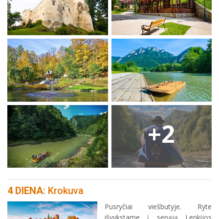
+2
4 DIENA
: Krokuva
Pusryčiai viešbutyje. Ryte
išvykstame į senąją Lenkijos