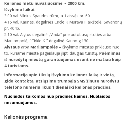
Kelionės metu nuvažiuosime ~ 2000 km.
Išvykimo laikai:
3:00 val. Vilnius Spaudos rūmų a. Laisvės pr. 60.
4:15 val. Kaunas, degalinės Circle K Murava II aikštelė, Savanorių
pr. 404b.
5:10 val. Alytus degalinė „Viada“ prie autobusų stoties arba
Marijampolė, "Cirkle K " degalinė Kauno g.130.
Alytaus
arba
Marijampolės
– išvykimo miestas priklauso nuo
to, kuriame mieste pageidauja įlipti daugiau turistų.
Paėmimas
iš nurodytų miestų garantuojamas esant ne mažiau kaip
4 turistams.
Informaciją apie tikslų išvykimo keliones laiką ir vietą,
gido kontaktą, atsiųsime trumpąja SMS žinute nurodytu
telefono numeriu likus 1 dienai iki kelionės pradžios
.
Nuolaidos taikomos nuo pradinės kainos. Nuolaidos
nesumuojamos.
Kelionės programa