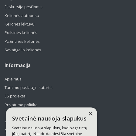
Ekskursija pėsčiomis
Kelionės autobusu
Kelionės lėktuvu
Poilsinės kelionės
Pažintinės kelionės
Savaitgalio kelionės
Informacija
Apie mus
Turizmo paslaugų sutartis
ES projektai
Privatumo politika
×
Informavimas apie asmens duomenų tvarkymą
Svetainė naudoja slapukus
Kelionės kolektyvams po Lietuvą
Svetainė naudoja slapukus, kad pagerintų
Draudimas
jūsų patirtį. Naudodamiesi šia svetaine