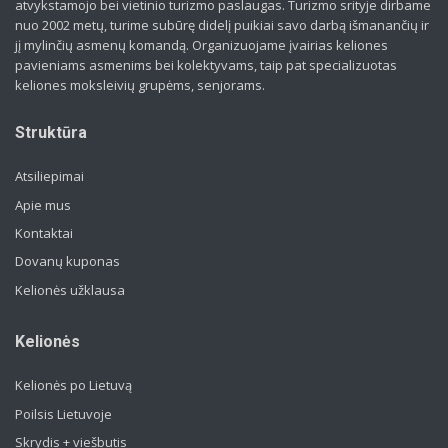
atvykstamojo bei vietinio turizmo paslaugas. Turizmo srityje dirbame
nuo 2002 metų, turime subūrę didelį puikiai savo darbą išmanančių ir
jį mylinčių asmenų komandą. Organizuojame įvairias keliones
pavieniams asmenims bei kolektyvams, taip pat specializuotas
keliones moksleivių grupėms, senjorams.
Struktūra
Atsiliepimai
Apie mus
Kontaktai
Dovanų kuponas
Kelionės užklausa
Kelionės
Kelionės po Lietuvą
Poilsis Lietuvoje
Skrydis + viešbutis