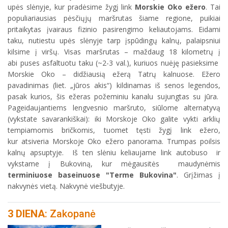
upės slėnyje, kur pradėsime žygį link
Morskie Oko ežero
. Tai
populiariausias pėsčiųjų maršrutas šiame regione, puikiai
pritaikytas įvairaus fizinio pasirengimo keliautojams. Eidami
taku, nutiestu upės slėnyje tarp įspūdingų kalnų, palaipsniui
kilsime į viršų. Visas maršrutas – maždaug 18 kilometrų į
abi puses asfaltuotu taku (~2-3 val.), kuriuos nuėję pasieksime
Morskie Oko – didžiausią ežerą Tatrų kalnuose. Ežero
pavadinimas (liet. „jūros akis“) kildinamas iš senos legendos,
pasak kurios, šis ežeras požeminiu kanalu sujungtas su jūra.
Pageidaujantiems lengvesnio maršruto, siūlome alternatyvą
(vykstate savarankiškai): iki Morskoje Oko galite vykti arklių
tempiamomis bričkomis, tuomet tęsti žygį link ežero,
kur atsiveria Morskoje Oko ežero panorama. Trumpas poilsis
kalnų apsuptyje. Iš ten slėniu keliaujame link autobuso ir
vykstame į Bukoviną, kur mėgausitės maudynėmis
terminiuose baseinuose "Terme Bukovina"
. Grįžimas į
nakvynės vietą. Nakvynė viešbutyje.
3 DIENA
: Zakopanė