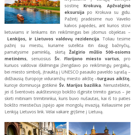
sostinę
Krokuvą. Apžvalginė
eksursija
po Krokuva su gidu.
Pažintį pradėsime nuo Vavelio
kalvos papėdės, ant kurios stovi
lietuviams ir lenkams itin reikšmingas bei įdomus objektas –
Lenkijos, ir Lietuvos valdovų
rezidencija
. Toliau tesime
pažinį su miestu, kuriame sutelkta itin daug bažnyčių,
pamatysime paminklą, skirtą
Žalgirio mūšio 500-osioms
metinėms
, senuosius
Šv. Florijono miesto vartus
, pro
kuriuos valdovai iškilmingai įžengdavo po reikšmingų pergalių,
bei miesto simbolį, įtrauktą į UNESCO pasaulio paveldo sąrašą –
didžiausią Europoje viduramžių miesto aikštę –
turgaus aikštę
,
kurioje dominuoja gotikinė
Šv. Marijos bazilika
. Nenustebkite,
jei iš šventovės aukštesniojo bokšto išgirsite trimito garsus – jie
skirti mitiniam trimitininkui, kuris buvo nušautas, kai iš to paties
bokšto miestiečius įspėjo apie mongolų invaziją. Keliausime per
Lenkiją Lietuvos link. Vėlai vakare grįšime į Lietuvą.