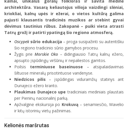
kalnai, unikalus goralų folkloras ir savita medinė
architektūra. Vasarą keliautojus vilioja vaizdingi slėniai,
kriokliai, kalnų upės ir ežerai, o vietos kultūrą galima
pajusti klausantis tradicinės muzikos ar stebint gyvai
dėvimus tautinius rūbus. Zakopanė – puiki vieta atrasti
Tatrų grožį ir patirti ypatingą šio regiono atmosferą.
Oscypek
sūrio edukacija
– proga susipažinti su autentišku
šio regiono tradicinio sūrio gamybos procesu.
Žygis prie
Morskie Oko
– didingiausio Tatrų kalnų ežero,
apsupto įspūdingų viršūnių ir nepaliestos gamtos.
Poilsis
terminiuose baseinuose
– atsipalaidavimas
šiltuose mineralų prisotintuose vandenyse.
Niedzicos pilis
– įspūdingas viduramžių statinys ant
Dunajeco ežero kranto.
Plaukimas Dunajeco upe
tradiciniais mediniais plaustais
per Pieninų nacionalinį parką.
Apžvalginė ekskursija po
Krokuvą
– senamiesčio, Wavelio
ir kitų istorinių vietų pažinimas.
Kelionės maršrutas