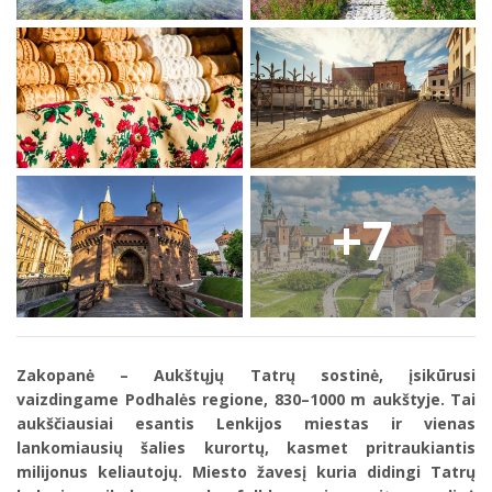
+7
Zakopanė – Aukštųjų Tatrų sostinė, įsikūrusi
vaizdingame Podhalės regione, 830–1000 m aukštyje. Tai
aukščiausiai esantis Lenkijos miestas ir vienas
lankomiausių šalies kurortų, kasmet pritraukiantis
milijonus keliautojų. Miesto žavesį kuria didingi Tatrų