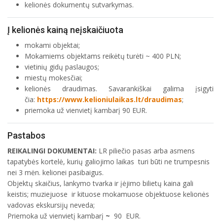
kelionės dokumentų sutvarkymas.
Į kelionės kainą neįskaičiuota
mokami objektai;
Mokamiems objektams reikėtų turėti ~ 400 PLN;
vietinių gidų paslaugos;
miestų mokesčiai;
kelionės draudimas. Savarankiškai galima įsigyti
čia:
https://www.kelioniulaikas.lt/draudimas
;
priemoka už vienvietį kambarį 90 EUR.
Pastabos
REIKALINGI DOKUMENTAI:
LR piliečio pasas arba asmens
tapatybės kortelė, kurių galiojimo laikas turi būti ne trumpesnis
nei 3 mėn. kelionei pasibaigus.
Objektų skaičius, lankymo tvarka ir įėjimo bilietų kaina gali
keistis; muziejuose ir kituose mokamuose objektuose kelionės
vadovas ekskursijų neveda;
Priemoka už vienvietį kambarį
~
90 EUR.