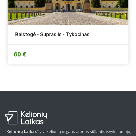
Balstogė - Supraslis - Tykocinas
60 €
“Kelionių Laikas”
yra kelionių organizatorius siūlantis išvykstamojo,