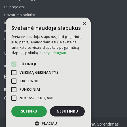
ES projektai
Privatumo politika
×
Informavimas apie asmens duomenų tvarkymą
Svetainė naudoja slapukus
Kelionės kolektyvams po Lietuvą
Svetainė naudoja slapukus, kad pagerintų
Draudimas
jūsų patirtį. Naudodamiesi šia svetaine
sutinkate su visais slapukais pagal mūsų
slapukų politiką.
Skaityti daugiau
UAB „Kelionių laikas“
BŪTINIEJI
052751446
VEIKIMĄ GERINANTYS
info@kelioniulaikas.lt
TIKSLINIAI
Kalvarijų g. 14, LT 09309 Vilnius
FUNKCINIAI
NEKLASIFIKUOJAMI
I-V
9.00 - 18.00
VI-VII
nedirbame
SUTINKU
NESUTINKU
PLAČIAU
© 2026 Kopijuoti turinį be sutikimo draudžiama. Sprendimas