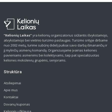
“Kelionių Laikas”
yra kelionių organizatorius siūlantis išvykstamojo,
atvykstamojo bei vietinio turizmo paslaugas. Turizmo srityje dirbame
nuo 2002 metų, turime subūrę didelį puikiai savo darbą išmanančių ir
jį mylinčių asmenų komandą. Organizuojame įvairias keliones
pavieniams asmenims bei kolektyvams, taip pat specializuotas
keliones moksleivių grupėms, senjorams.
Struktūra
Atsiliepimai
Apie mus
Kontaktai
Dovanų kuponas
Kelionės užklausa