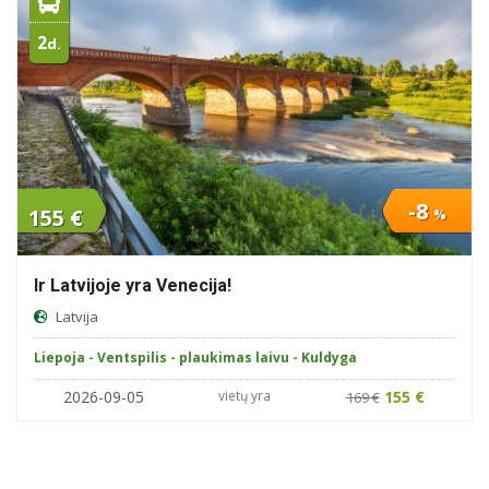
2
d.
-8
155 €
%
Ir Latvijoje yra Venecija!
Latvija
Liepoja - Ventspilis - plaukimas laivu - Kuldyga
2026-09-05
vietų yra
155 €
169 €