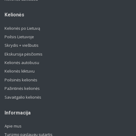
Kelionės
Kelionės po Lietuvą
Poilsis Lietuvoje
Skrydis + viešbutis
Ekskursija pėsčiomis
Kelionės autobusu
Kelionės lėktuvu
Poilsinės kelionės
Pažintinės kelionės
Savaitgalio kelionės
Informacija
Apie mus
Turizmo paslaugų sutartis