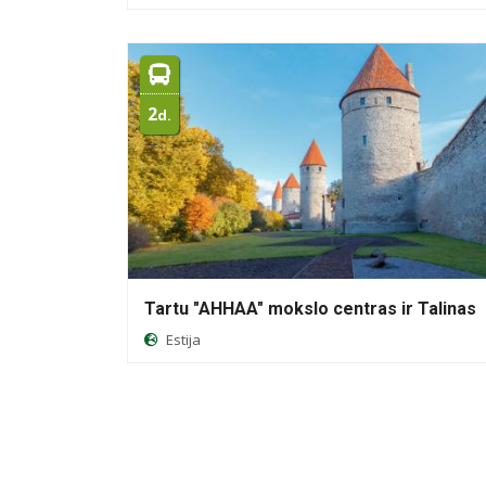
2
d.
Tartu "AHHAA" mokslo centras ir Talinas
Estija