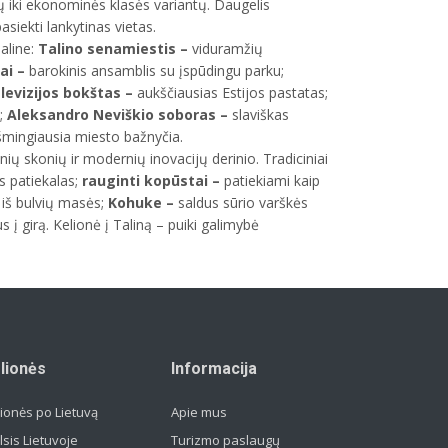
 iki ekonominės klasės variantų. Daugelis
asiekti lankytinas vietas.
aline:
Talino senamiestis –
viduramžių
ai –
barokinis ansamblis su įspūdingu parku;
elevizijos bokštas –
aukščiausias Estijos pastatas;
s;
Aleksandro Neviškio soboras –
slaviškas
šmingiausia miesto bažnyčia.
icinių skonių ir modernių inovacijų derinio. Tradiciniai
os patiekalas;
rauginti kopūstai –
patiekiami kaip
s iš bulvių masės;
Kohuke –
saldus sūrio varškės
į girą. Kelionė į Taliną – puiki galimybė
lionės
Informacija
ionės po Lietuvą
Apie mus
lsis Lietuvoje
Turizmo paslaugų