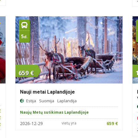
5
d.
659 €
Nauji metai Laplandijoje
Estija
Suomija
Laplandija
€
Naujų Metų sutikimas Laplandijoje
€
2026-12-29
vietų yra
659 €
€