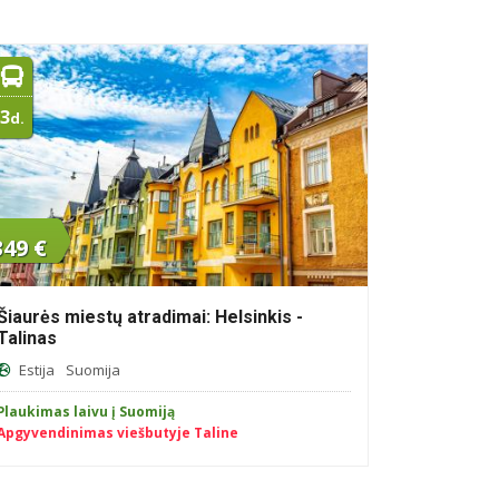
3
d.
349 €
Šiaurės miestų atradimai: Helsinkis -
Talinas
Estija
Suomija
Plaukimas laivu į Suomiją
Apgyvendinimas viešbutyje Taline