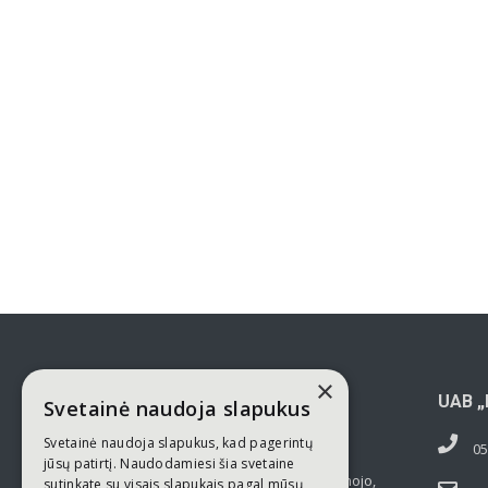
×
UAB „K
Svetainė naudoja slapukus
Svetainė naudoja slapukus, kad pagerintų
05
“Kelionių Laikas”
yra kelionių
jūsų patirtį. Naudodamiesi šia svetaine
organizatorius siūlantis išvykstamojo,
sutinkate su visais slapukais pagal mūsų