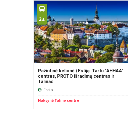
2
d.
Pažintinė kelionė į Estiją: Tartu "AHHAA"
centras, PROTO išradimų centras ir
Talinas
Estija
Nakvynė Talino centre