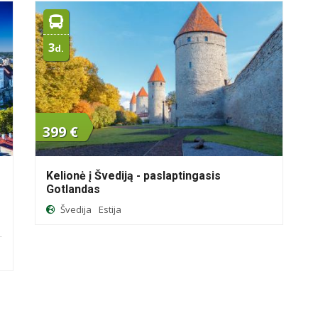
3
d.
399 €
Kelionė į Švediją - paslaptingasis
Gotlandas
Švedija
Estija