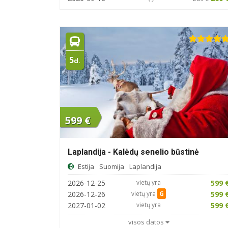
5
d.
599 €
Laplandija - Kalėdų senelio būstinė
Estija
Suomija
Laplandija
2026-12-25
vietų yra
599 
2026-12-26
vietų yra
G
599 
2027-01-02
vietų yra
599 
visos datos