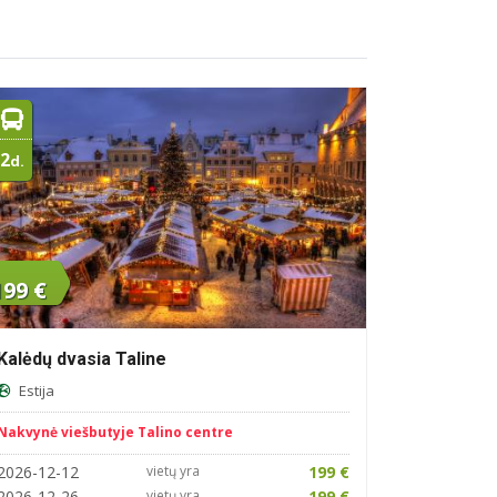
2
d.
199 €
Kalėdų dvasia Taline
Estija
Nakvynė viešbutyje Talino centre
2026-12-12
vietų yra
199 €
2026-12-26
vietų yra
199 €