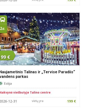
2
d.
199 €
Naujametinis Talinas ir „Tervise Paradiis“
vandens parkas
Estija
Nakvynė viešbutyje Talino centre
2026-12-31
vietų yra
199 €