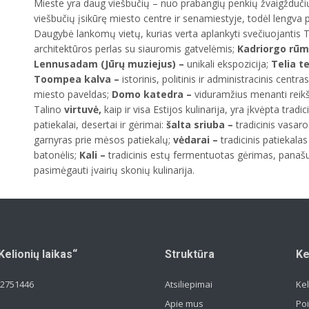
Mieste yra daug viešbučių – nuo prabangių penkių žvaigždučių
viešbučių įsikūrę miesto centre ir senamiestyje, todėl lengva p
Daugybė lankomų vietų, kurias verta aplankyti svečiuojantis T
architektūros perlas su siauromis gatvelėmis;
Kadriorgo rūm
Lennusadam (Jūrų muziejus) –
unikali ekspozicija;
Telia t
Toompea kalva –
istorinis, politinis ir administracinis centra
miesto paveldas;
Domo katedra –
viduramžius menanti reik
Talino
virtuvė,
kaip ir visa Estijos kulinarija, yra įkvėpta trad
patiekalai, desertai ir gėrimai:
šalta sriuba –
tradicinis vasar
garnyras prie mėsos patiekalų;
vėdarai –
tradicinis patiekala
batonėlis;
Kali –
tradicinis estų fermentuotas gėrimas, panašus 
pasimėgauti įvairių skonių kulinarija.
elionių laikas“
Struktūra
Ke
2751446
Atsiliepimai
Kel
Apie mus
Poi