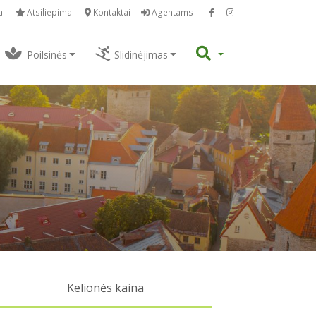
ai
Atsiliepimai
Kontaktai
Agentams
Poilsinės
Slidinėjimas
Kelionės kaina