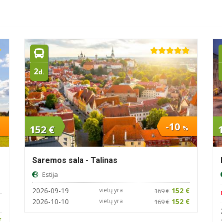
2
d.
-10
152 €
%
Saremos sala - Talinas
Estija
2026-09-19
vietų yra
152 €
169 €
2026-10-10
vietų yra
152 €
169 €
€