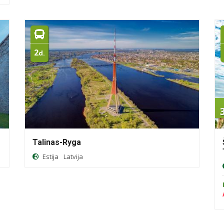
2
d.
Talinas-Ryga
Estija
Latvija