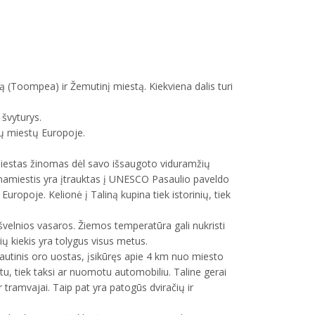
tą (Toompea) ir Žemutinį miestą. Kiekviena dalis turi
 švyturys.
žių miestų Europoje.
Miestas žinomas dėl savo išsaugoto viduramžių
enamiestis yra įtrauktas į UNESCO Pasaulio paveldo
uropoje. Kelionė į Taliną kupina tiek istorinių, tiek
švelnios vasaros. Žiemos temperatūra gali nukristi
ių kiekis yra tolygus visus metus.
ptautinis oro uostas, įsikūręs apie 4 km nuo miesto
tu, tiek taksi ar nuomotu automobiliu. Taline gerai
r tramvajai. Taip pat yra patogūs dviračių ir