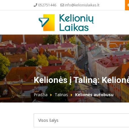
052751446
info@kelioniulaikas.lt
Kelionės į Taliną: Kelio
Pradžia
Talinas
Kelionės autobusu
Visos šalys