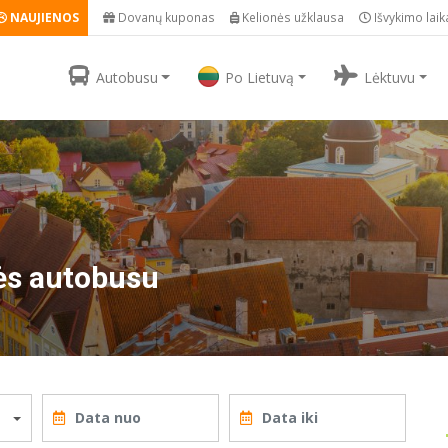
NAUJIENOS
Dovanų kuponas
Kelionės užklausa
Išvykimo laik
Autobusu
Po Lietuvą
Lėktuvu
nės autobusu