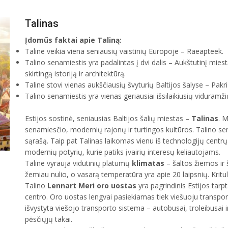
Talinas
Įdomūs faktai apie Taliną:
Taline veikia viena seniausių vaistinių Europoje – Raeapteek.
Talino senamiestis yra padalintas į dvi dalis – Aukštutinį mies
skirtingą istoriją ir architektūrą.
Taline stovi vienas aukščiausių švyturių Baltijos šalyse – Pakri
Talino senamiestis yra vienas geriausiai išsilaikiusių viduram
Estijos sostinė, seniausias Baltijos šalių miestas –
Talinas
. 
senamiesčio, modernių rajonų ir turtingos kultūros. Talino s
sąrašą. Taip pat Talinas laikomas vienu iš technologijų centrų E
modernių potyrių, kurie patiks įvairių interesų keliautojams.
Taline vyrauja vidutinių platumų
klimatas
– šaltos žiemos ir 
žemiau nulio, o vasarą temperatūra yra apie 20 laipsnių. Kritul
Talino
Lennart Meri oro uostas
yra pagrindinis Estijos tar
centro. Oro uostas lengvai pasiekiamas tiek viešuoju transpor
išvystyta viešojo transporto sistema – autobusai, troleibusai i
pėsčiųjų takai.