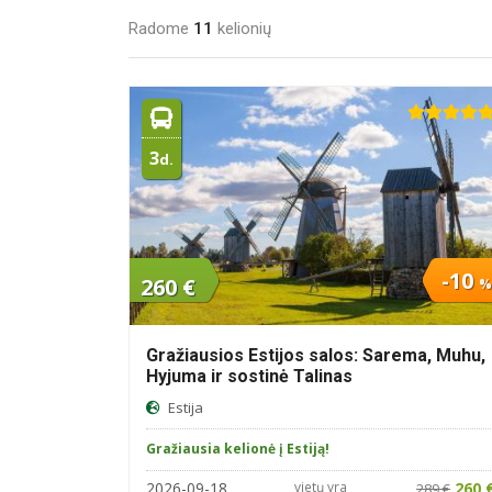
Radome
11
kelionių
3
d.
-10
260 €
%
Gražiausios Estijos salos: Sarema, Muhu,
Hyjuma ir sostinė Talinas
Estija
Gražiausia kelionė į Estiją!
2026-09-18
vietų yra
260 
289 €